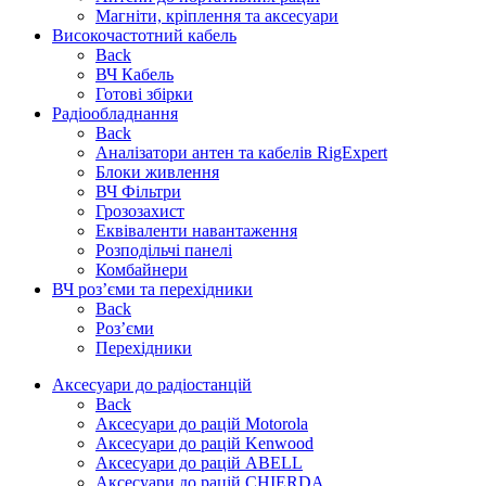
Магніти, кріплення та аксесуари
Високочастотний кабель
Back
ВЧ Кабель
Готові збірки
Радіообладнання
Back
Аналізатори антен та кабелів RigExpert
Блоки живлення
ВЧ Фільтри
Грозозахист
Еквіваленти навантаження
Розподільчі панелі
Комбайнери
ВЧ роз’єми та перехідники
Back
Роз’єми
Перехідники
Аксесуари до радіостанцій
Back
Аксесуари до рацій Motorola
Аксесуари до рацій Kenwood
Аксесуари до рацій ABELL
Аксесуари до рацій CHIERDA