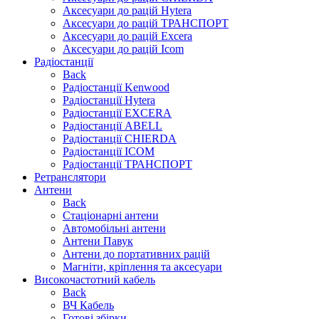
Аксесуари до рацій Hytera
Аксесуари до рацій ТРАНСПОРТ
Аксесуари до рацій Excera
Аксесуари до рацій Icom
Радіостанції
Back
Радіостанції Kenwood
Радіостанції Hytera
Радіостанції EXCERA
Радіостанції ABELL
Радіостанції CHIERDA
Радіостанції ICOM
Радіостанції ТРАНСПОРТ
Ретранслятори
Антени
Back
Стаціонарні антени
Автомобільні антени
Антени Павук
Антени до портативних рацій
Магніти, кріплення та аксесуари
Високочастотний кабель
Back
ВЧ Кабель
Готові збірки