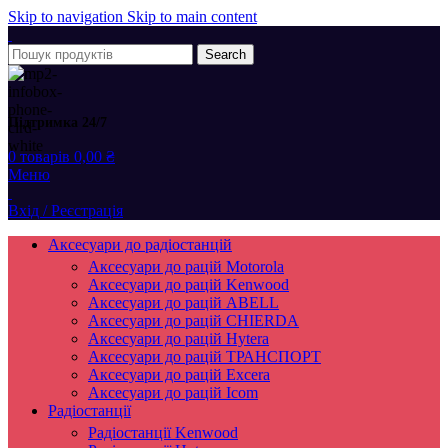
Skip to navigation
Skip to main content
Search
Підтримка 24/7
0
товарів
0,00
₴
Меню
Вхід / Реєстрація
Аксесуари до радіостанцій
Аксесуари до рацій Motorola
Аксесуари до рацій Kenwood
Аксесуари до рацій ABELL
Аксесуари до рацій CHIERDA
Аксесуари до рацій Hytera
Аксесуари до рацій ТРАНСПОРТ
Аксесуари до рацій Excera
Аксесуари до рацій Icom
Радіостанції
Радіостанції Kenwood