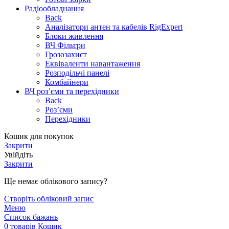
Радіообладнання
Back
Аналізатори антен та кабелів RigExpert
Блоки живлення
ВЧ Фільтри
Грозозахист
Еквіваленти навантаження
Розподільчі панелі
Комбайнери
ВЧ роз’єми та перехідники
Back
Роз’єми
Перехідники
Кошик для покупок
Закрити
Увійдіть
Закрити
Ще немає облікового запису?
Створіть обліковий запис
Меню
Список бажань
0
товарів
Кошик