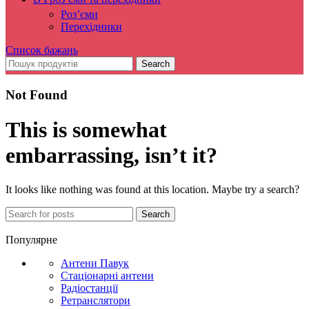
Роз’єми
Перехідники
Список бажань
Search
Not Found
This is somewhat
embarrassing, isn’t it?
It looks like nothing was found at this location. Maybe try a search?
Search
Популярне
Антени Павук
Стаціонарні антени
Радіостанції
Ретранслятори