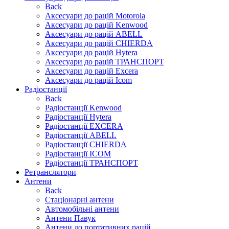
Back
Аксесуари до рацій Motorola
Аксесуари до рацій Kenwood
Аксесуари до рацій ABELL
Аксесуари до рацій CHIERDA
Аксесуари до рацій Hytera
Аксесуари до рацій ТРАНСПОРТ
Аксесуари до рацій Excera
Аксесуари до рацій Icom
Радіостанції
Back
Радіостанції Kenwood
Радіостанції Hytera
Радіостанції EXCERA
Радіостанції ABELL
Радіостанції CHIERDA
Радіостанції ICOM
Радіостанції ТРАНСПОРТ
Ретранслятори
Антени
Back
Стаціонарні антени
Автомобільні антени
Антени Павук
Антени до портативних рацій