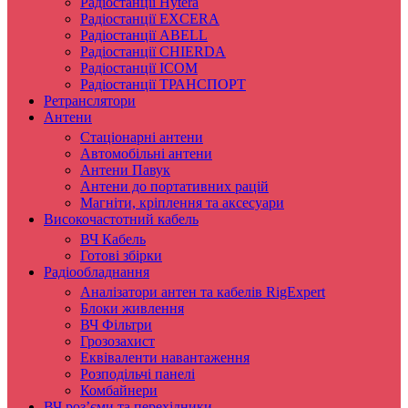
Радіостанції Hytera
Радіостанції EXCERA
Радіостанції ABELL
Радіостанції CHIERDA
Радіостанції ICOM
Радіостанції ТРАНСПОРТ
Ретранслятори
Антени
Стаціонарні антени
Автомобільні антени
Антени Павук
Антени до портативних рацій
Магніти, кріплення та аксесуари
Високочастотний кабель
ВЧ Кабель
Готові збірки
Радіообладнання
Аналізатори антен та кабелів RigExpert
Блоки живлення
ВЧ Фільтри
Грозозахист
Еквіваленти навантаження
Розподільчі панелі
Комбайнери
ВЧ роз’єми та перехідники