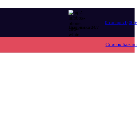
0
товарів
0,00
Підтримка 24/7
Список бажан