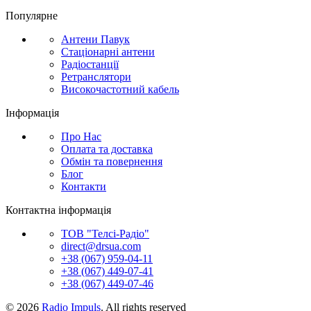
Популярне
Антени Павук
Стаціонарні антени
Радіостанції
Ретранслятори
Високочастотний кабель
Інформація
Про Нас
Оплата та доставка
Обмін та повернення
Блог
Контакти
Контактна інформація
ТОВ "Телсі-Радіо"
direct@drsua.com
+38 (067) 959-04-11
+38 (067) 449-07-41
+38 (067) 449-07-46
© 2026
Radio Impuls
. All rights reserved