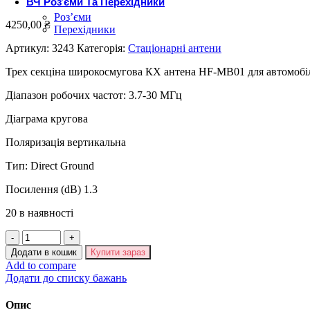
ВЧ Роз’єми Та Перехідники
Роз’єми
4250,00
₴
Перехідники
Артикул:
3243
Категорія:
Стаціонарні антени
Трех секціна широкосмугова КХ антена HF-MB01 для автомобіл
Діапазон робочих частот: 3.7-30 МГц
Діаграма кругова
Поляризація вертикальна
Тип: Direct Ground
Посилення (dB) 1.3
20 в наявності
КХ
антена
Додати в кошик
Купити зараз
HF-
Add to compare
MB01
Додати до списку бажань
кількість
Опис