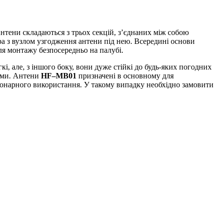
ени складаються з трьох секцій, з’єднаних між собою
а з вузлом узгодження антени під нею. Всередині основи
ля монтажу безпосередньо на палубі.
і, але, з іншого боку, вони дуже стійкі до будь-яких погодних
ками. Антени
HF
–
MB
01
призначені в основному для
ціонарного використання. У такому випадку необхідно замовити