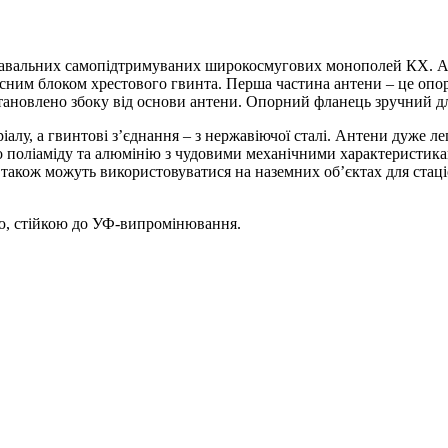
авальних самопідтримуваних широкосмугових монополей КХ. Ант
ним блоком хрестового гвинта. Перша частина антени – це опор
становлено збоку від основи антени. Опорний фланець зручний д
лу, а гвинтові з’єднання – з нержавіючої сталі. Антени дуже легк
о поліаміду та алюмінію з чудовими механічними характеристи
и також можуть використовуватися на наземних об’єктах для ста
, стійкою до УФ-випромінювання.