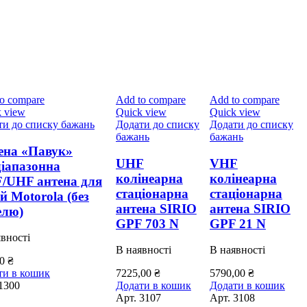
o compare
Add to compare
Add to compare
 view
Quick view
Quick view
ти до списку бажань
Додати до списку
Додати до списку
бажань
бажань
ена «Павук»
UHF
VHF
діапазонна
колінеарна
колінеарна
/UHF антена для
стаціонарна
стаціонарна
й Motorola (без
антена SIRIO
антена SIRIO
елю)
GPF 703 N
GPF 21 N
вності
В наявності
В наявності
00
₴
ти в кошик
7225,00
₴
5790,00
₴
1300
Додати в кошик
Додати в кошик
Арт.
3107
Арт.
3108