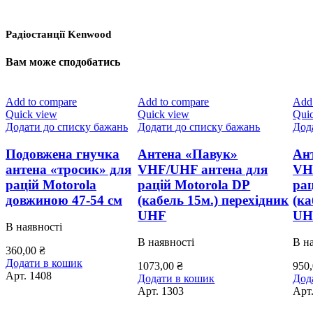
Радіостанції Kenwood
Вам може сподобатись
Add to compare
Add to compare
Add
Quick view
Quick view
Qui
Додати до списку бажань
Додати до списку бажань
Дод
Подовжена гнучка
Антена «Павук»
Ан
антена «тросик» для
VHF/UHF антена для
VH
рацій Motorola
рацій Motorola DP
рац
довжиною 47-54 см
(кабель 15м.) перехідник
(ка
UHF
UH
В наявності
В наявності
В н
360,00
₴
Додати в кошик
1073,00
₴
950
Арт.
1408
Додати в кошик
Дод
Арт.
1303
Арт