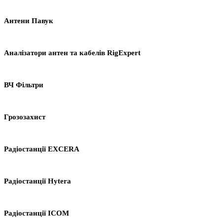
Антени Павук
Аналізатори антен та кабелів RigExpert
ВЧ Фільтри
Грозозахист
Радіостанції EXCERA
Радіостанції Hytera
Радіостанції ICOM