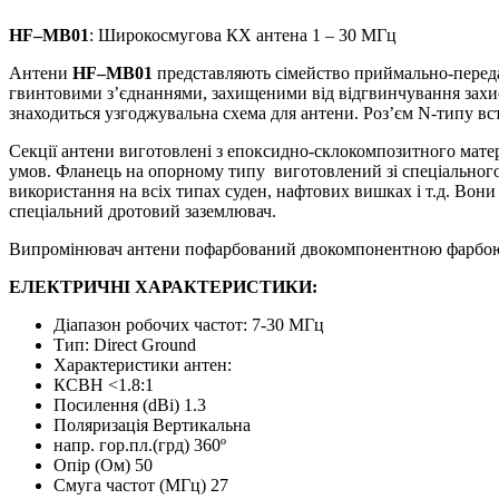
HF
–
MB
01
: Широкосмугова КХ антена 1 – 30 МГц
Антени
HF
–
MB
01
представляють сімейство приймально-перед
гвинтовими з’єднаннями, захищеними від відгвинчування захис
знаходиться узгоджувальна схема для антени. Роз’єм N-типу в
Секції антени виготовлені з епоксидно-склокомпозитного матеріа
умов. Фланець на опорному типу виготовлений зі спеціальног
використання на всіх типах суден, нафтових вишках і т.д. Вон
спеціальний дротовий заземлювач.
Випромінювач антени пофарбований двокомпонентною фарбою
ЕЛЕКТРИЧНІ ХАРАКТЕРИСТИКИ:
Діапазон робочих частот: 7-30 МГц
Тип: Direct Ground
Характеристики антен:
КСВН <1.8:1
Посилення (dBі) 1.3
Поляризація Вертикальна
напр. гор.пл.(грд) 360º
Опір (Ом) 50
Смуга частот (МГц) 27