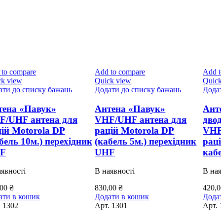
 to compare
Add to compare
Add t
ck view
Quick view
Quick
ати до списку бажань
Додати до списку бажань
Дода
тена «Павук»
Антена «Павук»
Ант
F/UHF антена для
VHF/UHF антена для
дво
ій Motorola DP
рацій Motorola DP
VHF
бель 10м.) перехідник
(кабель 5м.) перехідник
раці
F
UHF
каб
аявності
В наявності
В ная
,00
₴
830,00
₴
420,
ати в кошик
Додати в кошик
Дода
.
1302
Арт.
1301
Арт.