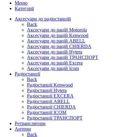
Меню
Категорії
Аксесуари до радіостанцій
Back
Аксесуари до рацій Motorola
Аксесуари до рацій Kenwood
Аксесуари до рацій ABELL
Аксесуари до рацій CHIERDA
Аксесуари до рацій Hytera
Аксесуари до рацій ТРАНСПОРТ
Аксесуари до рацій Excera
Аксесуари до рацій Icom
Радіостанції
Back
Радіостанції Kenwood
Радіостанції Hytera
Радіостанції EXCERA
Радіостанції ABELL
Радіостанції CHIERDA
Радіостанції ICOM
Радіостанції ТРАНСПОРТ
Ретранслятори
Антени
Back