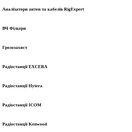
Аналізатори антен та кабелів RigExpert
ВЧ Фільтри
Грозозахист
Радіостанції EXCERA
Радіостанції Hytera
Радіостанції ICOM
Радіостанції Kenwood