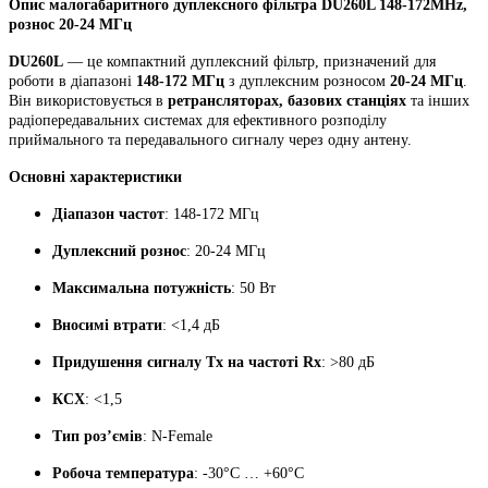
Опис малогабаритного дуплексного фільтра DU260L 148-172MHz,
рознос 20-24 МГц
DU260L
— це компактний дуплексний фільтр, призначений для
роботи в діапазоні
148-172 МГц
з дуплексним розносом
20-24 МГц
.
Він використовується в
ретрансляторах, базових станціях
та інших
радіопередавальних системах для ефективного розподілу
приймального та передавального сигналу через одну антену.
Основні характеристики
Діапазон частот
: 148-172 МГц
Дуплексний рознос
: 20-24 МГц
Максимальна потужність
: 50 Вт
Вносимі втрати
: <1,4 дБ
Придушення сигналу Tx на частоті Rx
: >80 дБ
КСХ
: <1,5
Тип роз’ємів
: N-Female
Робоча температура
: -30°C … +60°C