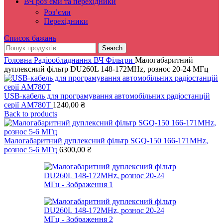
ВЧ роз’єми та перехідники
Роз’єми
Перехідники
Список бажань
Search
Головна
Радіообладнання
ВЧ Фільтри
Малогабаритний
дуплексний фільтр DU260L 148-172MHz, рознос 20-24 МГц
USB-кабель для програмування автомобільних радіостанцій
серії AM780T
1240,00
₴
Back to products
Малогабаритний дуплексний фільтр SGQ-150 166-171MHz,
рознос 5-6 МГц
6300,00
₴