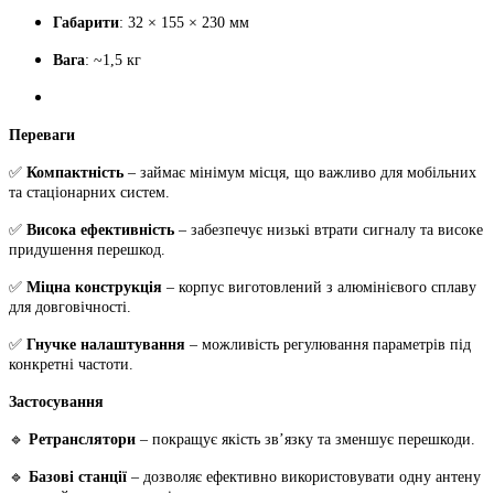
Габарити
: 32 × 155 × 230 мм
Вага
: ~1,5 кг
Переваги
✅
Компактність
– займає мінімум місця, що важливо для мобільних
та стаціонарних систем.
✅
Висока ефективність
– забезпечує низькі втрати сигналу та високе
придушення перешкод.
✅
Міцна конструкція
– корпус виготовлений з алюмінієвого сплаву
для довговічності.
✅
Гнучке налаштування
– можливість регулювання параметрів під
конкретні частоти.
Застосування
🔹
Ретранслятори
– покращує якість зв’язку та зменшує перешкоди.
🔹
Базові станції
– дозволяє ефективно використовувати одну антену