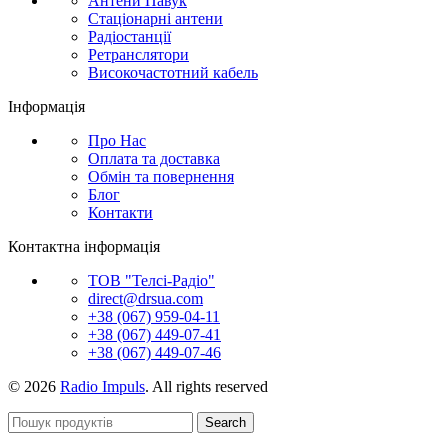
Антени Павук
Стаціонарні антени
Радіостанції
Ретранслятори
Високочастотний кабель
Інформація
Про Нас
Оплата та доставка
Обмін та повернення
Блог
Контакти
Контактна інформація
ТОВ "Телсі-Радіо"
direct@drsua.com
+38 (067) 959-04-11
+38 (067) 449-07-41
+38 (067) 449-07-46
© 2026
Radio Impuls
. All rights reserved
Search