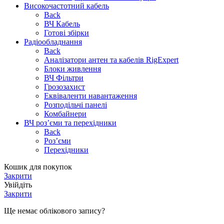
Високочастотний кабель
Back
ВЧ Кабель
Готові збірки
Радіообладнання
Back
Аналізатори антен та кабелів RigExpert
Блоки живлення
ВЧ Фільтри
Грозозахист
Еквіваленти навантаження
Розподільчі панелі
Комбайнери
ВЧ роз’єми та перехідники
Back
Роз’єми
Перехідники
Кошик для покупок
Закрити
Увійдіть
Закрити
Ще немає облікового запису?