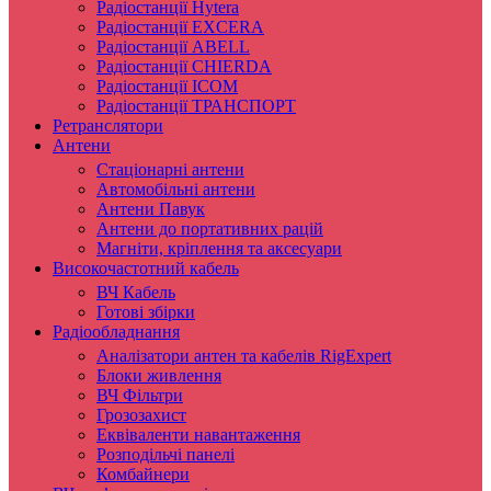
Радіостанції Hytera
Радіостанції EXCERA
Радіостанції ABELL
Радіостанції CHIERDA
Радіостанції ICOM
Радіостанції ТРАНСПОРТ
Ретранслятори
Антени
Стаціонарні антени
Автомобільні антени
Антени Павук
Антени до портативних рацій
Магніти, кріплення та аксесуари
Високочастотний кабель
ВЧ Кабель
Готові збірки
Радіообладнання
Аналізатори антен та кабелів RigExpert
Блоки живлення
ВЧ Фільтри
Грозозахист
Еквіваленти навантаження
Розподільчі панелі
Комбайнери