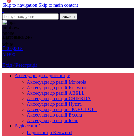
0
Skip to navigation
Skip to main content
Search
Підтримка 24/7
0
0,00
₴
Меню
Вхід / Реєстрація
Аксесуари до радіостанцій
Аксесуари до рацій Motorola
Аксесуари до рацій Kenwood
Аксесуари до рацій ABELL
Аксесуари до рацій CHIERDA
Аксесуари до рацій Hytera
Аксесуари до рацій ТРАНСПОРТ
Аксесуари до рацій Excera
Аксесуари до рацій Icom
Радіостанції
Радіостанції Kenwood