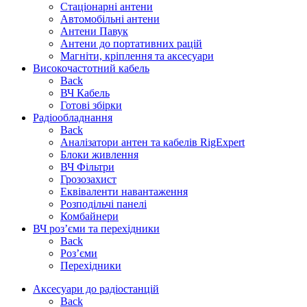
Стаціонарні антени
Автомобільні антени
Антени Павук
Антени до портативних рацій
Магніти, кріплення та аксесуари
Високочастотний кабель
Back
ВЧ Кабель
Готові збірки
Радіообладнання
Back
Аналізатори антен та кабелів RigExpert
Блоки живлення
ВЧ Фільтри
Грозозахист
Еквіваленти навантаження
Розподільчі панелі
Комбайнери
ВЧ роз’єми та перехідники
Back
Роз’єми
Перехідники
Аксесуари до радіостанцій
Back