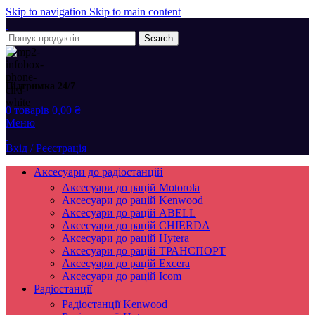
Skip to navigation
Skip to main content
Search
Підтримка 24/7
0
товарів
0,00
₴
Меню
Вхід / Реєстрація
Аксесуари до радіостанцій
Аксесуари до рацій Motorola
Аксесуари до рацій Kenwood
Аксесуари до рацій ABELL
Аксесуари до рацій CHIERDA
Аксесуари до рацій Hytera
Аксесуари до рацій ТРАНСПОРТ
Аксесуари до рацій Excera
Аксесуари до рацій Icom
Радіостанції
Радіостанції Kenwood