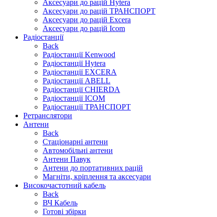
Аксесуари до рацій Hytera
Аксесуари до рацій ТРАНСПОРТ
Аксесуари до рацій Excera
Аксесуари до рацій Icom
Радіостанції
Back
Радіостанції Kenwood
Радіостанції Hytera
Радіостанції EXCERA
Радіостанції ABELL
Радіостанції CHIERDA
Радіостанції ICOM
Радіостанції ТРАНСПОРТ
Ретранслятори
Антени
Back
Стаціонарні антени
Автомобільні антени
Антени Павук
Антени до портативних рацій
Магніти, кріплення та аксесуари
Високочастотний кабель
Back
ВЧ Кабель
Готові збірки