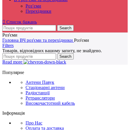
Роз’єми
Перехідники
Список бажань
Search
Роз'єми
Головна
ВЧ роз'єми та перехідники
Роз'єми
Filters
Товарів, відповідних вашому запиту, не знайдено.
Search
Read more
Популярне
Антени Павук
Стаціонарні антени
Радіостанції
Ретранслятори
Високочастотний кабель
Інформація
Про Нас
Оплата та доставка