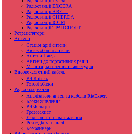
Радіостанції Hytera
Радіостанції EXCERA
Радіостанції ABELL
Радіостанції CHIERDA
Радіостанції ICOM
Радіостанції ТРАНСПОРТ
Ретранслятори
Антени
Стаціонарні антени
Автомобільні антени
Антени Павук
Антени до портативних рацій
Магніти, кріплення та аксесуари
Високочастотний кабель
ВЧ Кабель
Готові збірки
Радіообладнання
Аналізатори антен та кабелів RigExpert
Блоки живлення
ВЧ Фільтри
Грозозахист
Еквіваленти навантаження
Розподільчі панелі
Комбайнери
ВЧ роз’єми та перехідники