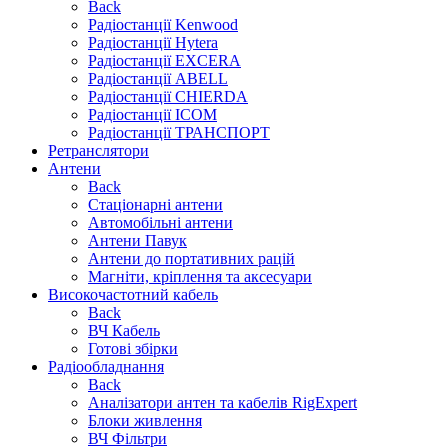
Back
Радіостанції Kenwood
Радіостанції Hytera
Радіостанції EXCERA
Радіостанції ABELL
Радіостанції CHIERDA
Радіостанції ICOM
Радіостанції ТРАНСПОРТ
Ретранслятори
Антени
Back
Стаціонарні антени
Автомобільні антени
Антени Павук
Антени до портативних рацій
Магніти, кріплення та аксесуари
Високочастотний кабель
Back
ВЧ Кабель
Готові збірки
Радіообладнання
Back
Аналізатори антен та кабелів RigExpert
Блоки живлення
ВЧ Фільтри