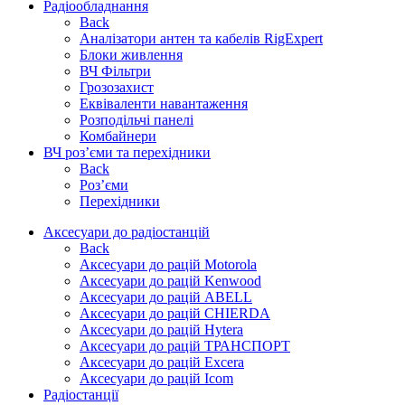
Радіообладнання
Back
Аналізатори антен та кабелів RigExpert
Блоки живлення
ВЧ Фільтри
Грозозахист
Еквіваленти навантаження
Розподільчі панелі
Комбайнери
ВЧ роз’єми та перехідники
Back
Роз’єми
Перехідники
Аксесуари до радіостанцій
Back
Аксесуари до рацій Motorola
Аксесуари до рацій Kenwood
Аксесуари до рацій ABELL
Аксесуари до рацій CHIERDA
Аксесуари до рацій Hytera
Аксесуари до рацій ТРАНСПОРТ
Аксесуари до рацій Excera
Аксесуари до рацій Icom
Радіостанції