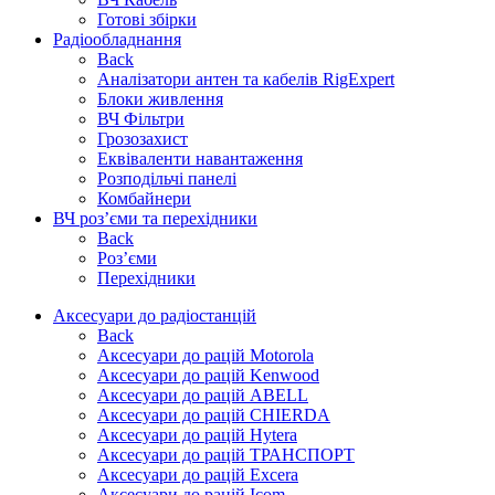
Готові збірки
Радіообладнання
Back
Аналізатори антен та кабелів RigExpert
Блоки живлення
ВЧ Фільтри
Грозозахист
Еквіваленти навантаження
Розподільчі панелі
Комбайнери
ВЧ роз’єми та перехідники
Back
Роз’єми
Перехідники
Аксесуари до радіостанцій
Back
Аксесуари до рацій Motorola
Аксесуари до рацій Kenwood
Аксесуари до рацій ABELL
Аксесуари до рацій CHIERDA
Аксесуари до рацій Hytera
Аксесуари до рацій ТРАНСПОРТ
Аксесуари до рацій Excera
Аксесуари до рацій Icom