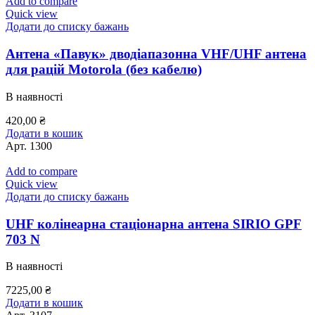
Add to compare
Quick view
Додати до списку бажань
Антена «Павук» дводіапазонна VHF/UHF антена
для рацій Motorola (без кабелю)
В наявності
420,00
₴
Додати в кошик
Арт.
1300
Add to compare
Quick view
Додати до списку бажань
UHF колінеарна стаціонарна антена SIRIO GPF
703 N
В наявності
7225,00
₴
Додати в кошик