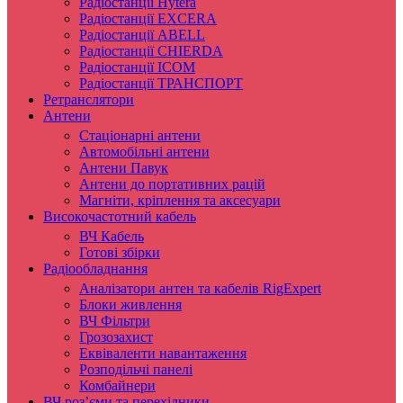
Радіостанції Hytera
Радіостанції EXCERA
Радіостанції ABELL
Радіостанції CHIERDA
Радіостанції ICOM
Радіостанції ТРАНСПОРТ
Ретранслятори
Антени
Стаціонарні антени
Автомобільні антени
Антени Павук
Антени до портативних рацій
Магніти, кріплення та аксесуари
Високочастотний кабель
ВЧ Кабель
Готові збірки
Радіообладнання
Аналізатори антен та кабелів RigExpert
Блоки живлення
ВЧ Фільтри
Грозозахист
Еквіваленти навантаження
Розподільчі панелі
Комбайнери
ВЧ роз’єми та перехідники