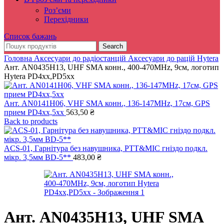
Роз’єми
Перехідники
Список бажань
Search
Головна
Аксесуари до радіостанцій
Аксесуари до рацій Hytera
Ант. AN0435H13, UHF SMA конн., 400-470MHz, 9см, логотип
Hytera PD4xx,PD5xx
Ант. AN0141H06, VHF SMA конн., 136-147MHz, 17см, GPS
прием PD4xx,5xx
563,50
₴
Back to products
ACS-01, Гарнітура без навушника, PTT&MIC гніздо подкл.
мікр. 3,5мм BD-5**
483,00
₴
Ант. AN0435H13, UHF SMA