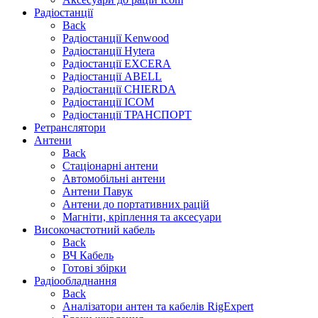
Радіостанції
Back
Радіостанції Kenwood
Радіостанції Hytera
Радіостанції EXCERA
Радіостанції ABELL
Радіостанції CHIERDA
Радіостанції ICOM
Радіостанції ТРАНСПОРТ
Ретранслятори
Антени
Back
Стаціонарні антени
Автомобільні антени
Антени Павук
Антени до портативних рацій
Магніти, кріплення та аксесуари
Високочастотний кабель
Back
ВЧ Кабель
Готові збірки
Радіообладнання
Back
Аналізатори антен та кабелів RigExpert