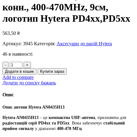
конн., 400-470MHz, 9см,
логотип Hytera PD4xx,PD5xx
563,50
₴
Артикул:
3945
Категорія:
Аксесуари до рацій Hytera
46 в наявності
Ант.
AN0435H13,
Додати в кошик
Купити зараз
UHF
Add to compare
SMA
Додати до списку бажань
конн.,
400-
Опис
470MHz,
9см,
Опис антени Hytera AN0435H13
логотип
Hytera
Hytera AN0435H13
– це
компактна UHF-антена
, призначена для
PD4xx,PD5xx
радіостанцій серії PD4xx та PD5xx
. Вона забезпечує
стабільний
кількість
прийом сигналу
у діапазоні
400-470 МГц
.