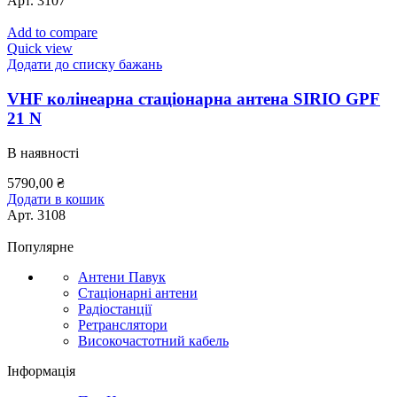
Арт.
3107
Add to compare
Quick view
Додати до списку бажань
VHF колінеарна стаціонарна антена SIRIO GPF
21 N
В наявності
5790,00
₴
Додати в кошик
Арт.
3108
Популярне
Антени Павук
Стаціонарні антени
Радіостанції
Ретранслятори
Високочастотний кабель
Інформація