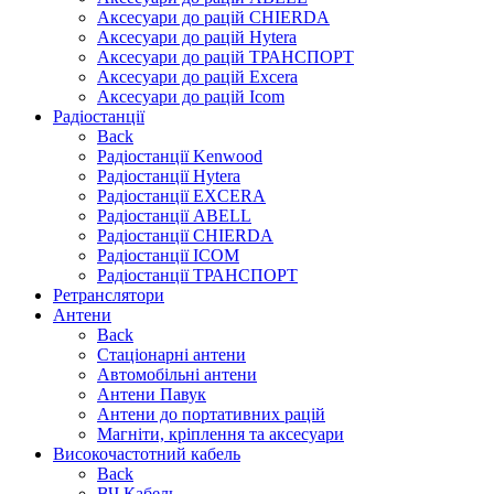
Аксесуари до рацій CHIERDA
Аксесуари до рацій Hytera
Аксесуари до рацій ТРАНСПОРТ
Аксесуари до рацій Excera
Аксесуари до рацій Icom
Радіостанції
Back
Радіостанції Kenwood
Радіостанції Hytera
Радіостанції EXCERA
Радіостанції ABELL
Радіостанції CHIERDA
Радіостанції ICOM
Радіостанції ТРАНСПОРТ
Ретранслятори
Антени
Back
Стаціонарні антени
Автомобільні антени
Антени Павук
Антени до портативних рацій
Магніти, кріплення та аксесуари
Високочастотний кабель
Back
ВЧ Кабель