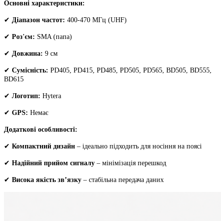
Основні характеристики:
✔
Діапазон частот:
400-470 МГц (UHF)
✔
Роз'єм:
SMA (папа)
✔
Довжина:
9 см
✔
Сумісність:
PD405, PD415, PD485, PD505, PD565, BD505, BD555,
BD615
✔
Логотип:
Hytera
✔
GPS:
Немає
Додаткові особливості:
✔
Компактний дизайн
– ідеально підходить для носіння на поясі
✔
Надійний прийом сигналу
– мінімізація перешкод
✔
Висока якість зв’язку
– стабільна передача даних