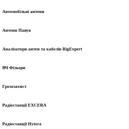
Автомобільні антени
Антени Павук
Аналізатори антен та кабелів RigExpert
ВЧ Фільтри
Грозозахист
Радіостанції EXCERA
Радіостанції Hytera