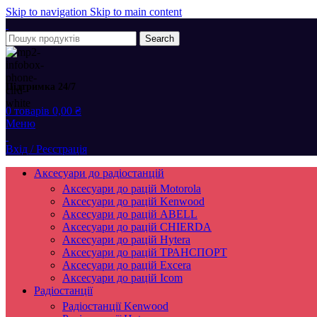
Skip to navigation
Skip to main content
Search
Підтримка 24/7
0
товарів
0,00
₴
Меню
Вхід / Реєстрація
Аксесуари до радіостанцій
Аксесуари до рацій Motorola
Аксесуари до рацій Kenwood
Аксесуари до рацій ABELL
Аксесуари до рацій CHIERDA
Аксесуари до рацій Hytera
Аксесуари до рацій ТРАНСПОРТ
Аксесуари до рацій Excera
Аксесуари до рацій Icom
Радіостанції
Радіостанції Kenwood