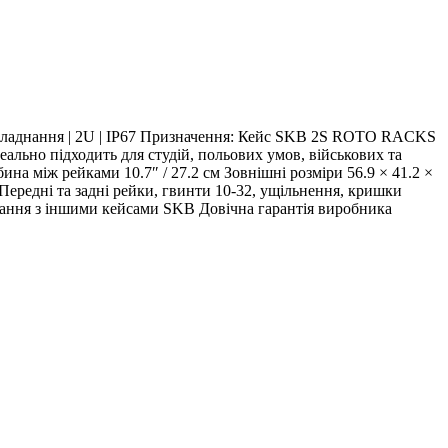
ладнання | 2U | IP67 Призначення: Кейс SKB 2S ROTO RACKS
еально підходить для студій, польових умов, військових та
 між рейками 10.7″ / 27.2 см Зовнішні розміри 56.9 × 41.2 ×
 Передні та задні рейки, гвинти 10-32, ущільнення, кришки
ування з іншими кейсами SKB Довічна гарантія виробника