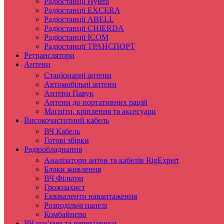
Радіостанції Hytera
Радіостанції EXCERA
Радіостанції ABELL
Радіостанції CHIERDA
Радіостанції ICOM
Радіостанції ТРАНСПОРТ
Ретранслятори
Антени
Стаціонарні антени
Автомобільні антени
Антени Павук
Антени до портативних рацій
Магніти, кріплення та аксесуари
Високочастотний кабель
ВЧ Кабель
Готові збірки
Радіообладнання
Аналізатори антен та кабелів RigExpert
Блоки живлення
ВЧ Фільтри
Грозозахист
Еквіваленти навантаження
Розподільчі панелі
Комбайнери
ВЧ роз’єми та перехідники