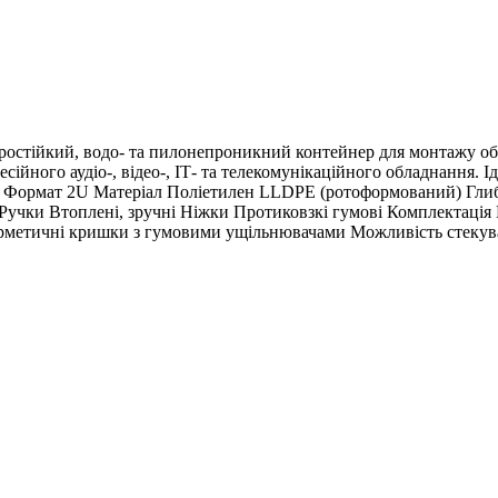
стійкий, водо- та пилонепроникний контейнер для монтажу об
йного аудіо-, відео-, ІТ- та телекомунікаційного обладнання. Ід
Формат 2U Матеріал Поліетилен LLDPE (ротоформований) Глибина
t Ручки Втоплені, зручні Ніжки Протиковзкі гумові Комплектація
ії Герметичні кришки з гумовими ущільнювачами Можливість стек