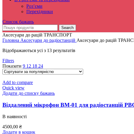
Роз’єми
Перехідники
Список бажань
Search
Аксесуари до рацій ТРАНСПОРТ
Головна
Аксесуари до радіостанцій
Аксесуари до рацій ТРАН
Sorted
Відображаються усі з 13 результатів
by
Filters
popularity
Показати
9
12
18
24
Add to compare
Quick view
Додати до списку бажань
Віддалений мікрофон ВМ-01 для радіостанцій РВ
В наявності
4500,00
₴
Додати в кошик