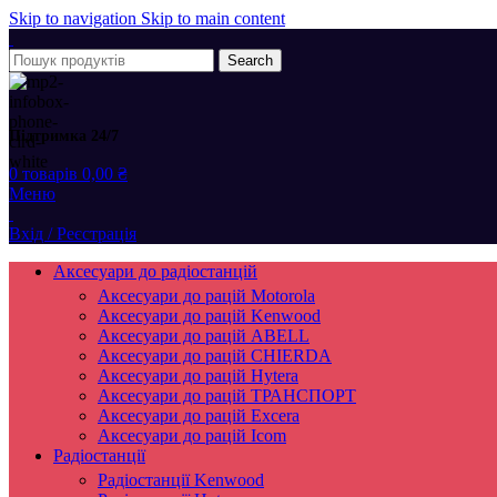
Skip to navigation
Skip to main content
Search
Підтримка 24/7
0
товарів
0,00
₴
Меню
Вхід / Реєстрація
Аксесуари до радіостанцій
Аксесуари до рацій Motorola
Аксесуари до рацій Kenwood
Аксесуари до рацій ABELL
Аксесуари до рацій CHIERDA
Аксесуари до рацій Hytera
Аксесуари до рацій ТРАНСПОРТ
Аксесуари до рацій Excera
Аксесуари до рацій Icom
Радіостанції
Радіостанції Kenwood