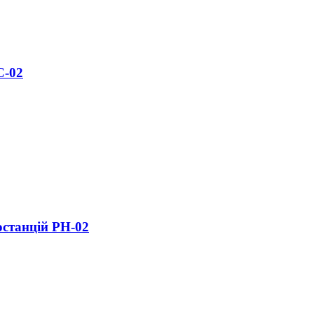
С-02
останцій РН-02