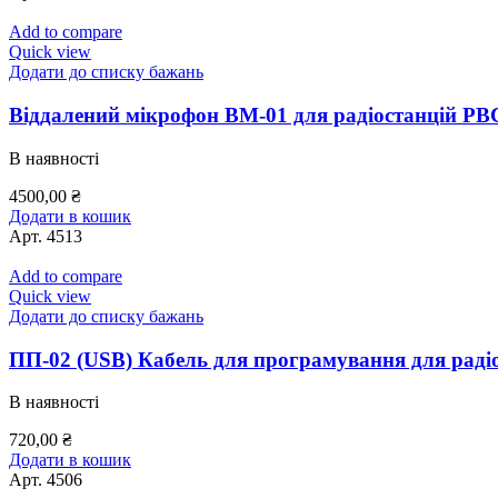
Add to compare
Quick view
Додати до списку бажань
Віддалений мікрофон ВМ-01 для радіостанцій РВ
В наявності
4500,00
₴
Додати в кошик
Арт.
4513
Add to compare
Quick view
Додати до списку бажань
ПП-02 (USB) Кабель для програмування для раді
В наявності
720,00
₴
Додати в кошик
Арт.
4506