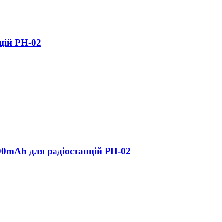
цій РН-02
00mAh для радіостанцій РН-02