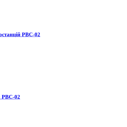
останцій РВС-02
й РВС-02