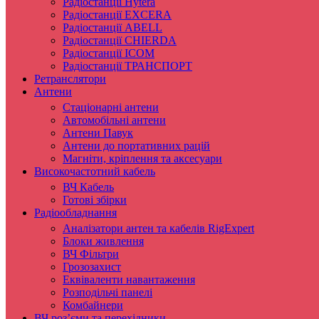
Радіостанції Hytera
Радіостанції EXCERA
Радіостанції ABELL
Радіостанції CHIERDA
Радіостанції ICOM
Радіостанції ТРАНСПОРТ
Ретранслятори
Антени
Стаціонарні антени
Автомобільні антени
Антени Павук
Антени до портативних рацій
Магніти, кріплення та аксесуари
Високочастотний кабель
ВЧ Кабель
Готові збірки
Радіообладнання
Аналізатори антен та кабелів RigExpert
Блоки живлення
ВЧ Фільтри
Грозозахист
Еквіваленти навантаження
Розподільчі панелі
Комбайнери
ВЧ роз’єми та перехідники