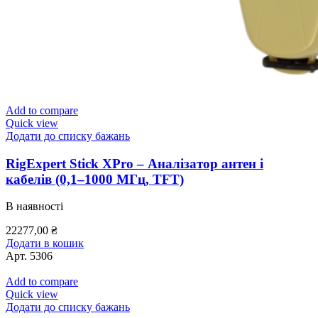
Add to compare
Quick view
Додати до списку бажань
RigExpert Stick XPro – Аналізатор антен і
кабелів (0,1–1000 МГц, TFT)
В наявності
22277,00
₴
Додати в кошик
Арт.
5306
Add to compare
Quick view
Додати до списку бажань