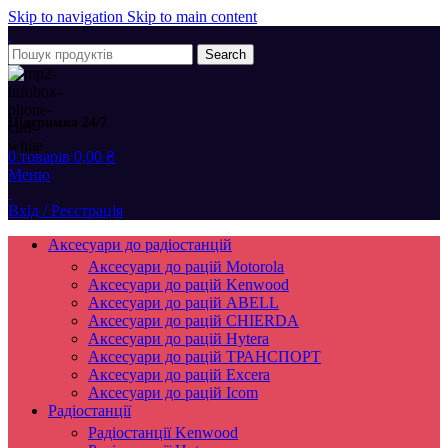
Skip to navigation
Skip to main content
Search
Підтримка 24/7
0
товарів
0,00
₴
Меню
Вхід / Реєстрація
Аксесуари до радіостанцій
Аксесуари до рацій Motorola
Аксесуари до рацій Kenwood
Аксесуари до рацій ABELL
Аксесуари до рацій CHIERDA
Аксесуари до рацій Hytera
Аксесуари до рацій ТРАНСПОРТ
Аксесуари до рацій Excera
Аксесуари до рацій Icom
Радіостанції
Радіостанції Kenwood