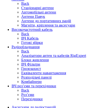
Back
Стаціонарні антени
Автомобільні антени
Антени Павук
Антени до портативних рацій
Магніти, кріплення та аксесуари
Високочастотний кабель
Back
ВЧ Кабель
Готові збірки
Радіообладнання
Back
Аналізатори антен та кабелів RigExpert
Блоки живлення
ВЧ Фільтри
Грозозахист
Еквіваленти навантаження
Розподільчі панелі
Комбайнери
ВЧ роз’єми та перехідники
Back
Роз’єми
Перехідники
Аксесуари до радіостанцій