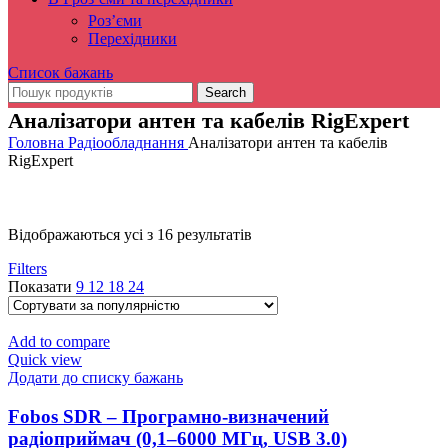
Роз’єми
Перехідники
Список бажань
Search
Аналізатори антен та кабелів RigExpert
Головна
Радіообладнання
Аналізатори антен та кабелів
RigExpert
Sorted
Відображаються усі з 16 результатів
by
Filters
popularity
Показати
9
12
18
24
Add to compare
Quick view
Додати до списку бажань
Fobos SDR – Програмно-визначений
радіоприймач (0,1–6000 МГц, USB 3.0)