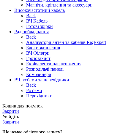
Магніти, кріплення та аксесуари
Високочастотний кабель
Back
ВЧ Кабель
Готові збірки
Радіообладнання
Back
Аналізатори антен та кабелів RigExpert
Блоки живлення
ВЧ Фільтри
Грозозахист
Еквіваленти навантаження
Розподільчі панелі
Комбайнери
ВЧ роз’єми та перехідники
Back
Роз’єми
Перехідники
Кошик для покупок
Закрити
Увійдіть
Закрити
Ще немає облікового запису?