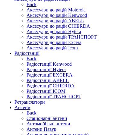
Back
Аксесуари до рацій Motorola
Аксесуари до рацій Kenwood
Аксесуари до рацій ABELL
Аксесуари до рацій CHIERDA
Аксесуари до рацій Hytera
Аксесуари до рацій ТРАНСПОРТ
Аксесуари до рацій Excera
Аксесуари до рацій Icom
Радіостанції
Back
Радіостанції Kenwood
Радіостанції Hytera
Радіостанції EXCERA
Радіостанції ABELL
Радіостанції CHIERDA
Радіостанції ICOM
Радіостанції ТРАНСПОРТ
Ретранслятори
Антени
Back
Стаціонарні антени
Автомобільні антени
Антени Павук
Антени до портативних рацій