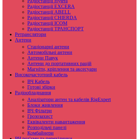
Радіостанції Hytera
Радіостанції EXCERA
Радіостанції ABELL
Радіостанції CHIERDA
Радіостанції ICOM
Радіостанції ТРАНСПОРТ
Ретранслятори
Антени
Стаціонарні антени
Автомобільні антени
Антени Павук
Антени до портативних рацій
Магніти, кріплення та аксесуари
Високочастотний кабель
ВЧ Кабель
Готові збірки
Радіообладнання
Аналізатори антен та кабелів RigExpert
Блоки живлення
ВЧ Фільтри
Грозозахист
Еквіваленти навантаження
Розподільчі панелі
Комбайнери
ВЧ роз’єми та перехідники