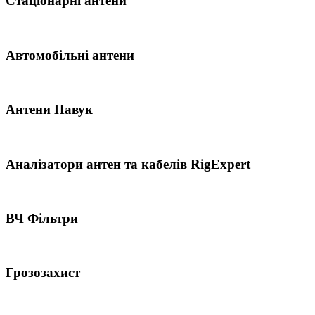
Стаціонарні антени
Автомобільні антени
Антени Павук
Аналізатори антен та кабелів RigExpert
ВЧ Фільтри
Грозозахист