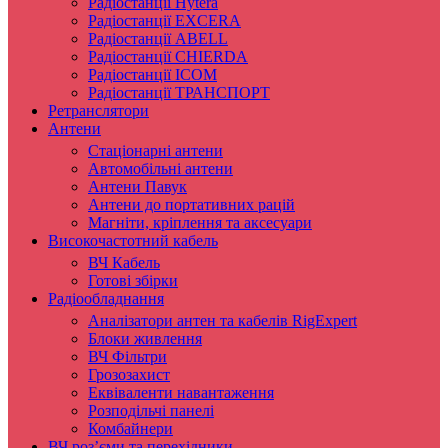
Радіостанції Hytera
Радіостанції EXCERA
Радіостанції ABELL
Радіостанції CHIERDA
Радіостанції ICOM
Радіостанції ТРАНСПОРТ
Ретранслятори
Антени
Стаціонарні антени
Автомобільні антени
Антени Павук
Антени до портативних рацій
Магніти, кріплення та аксесуари
Високочастотний кабель
ВЧ Кабель
Готові збірки
Радіообладнання
Аналізатори антен та кабелів RigExpert
Блоки живлення
ВЧ Фільтри
Грозозахист
Еквіваленти навантаження
Розподільчі панелі
Комбайнери
ВЧ роз’єми та перехідники