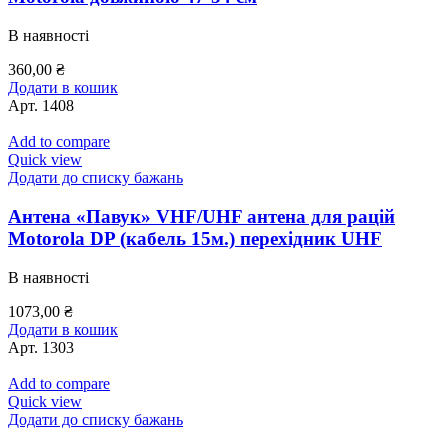
В наявності
360,00
₴
Додати в кошик
Арт.
1408
Add to compare
Quick view
Додати до списку бажань
Антена «Павук» VHF/UHF антена для рацій
Motorola DP (кабель 15м.) перехідник UHF
В наявності
1073,00
₴
Додати в кошик
Арт.
1303
Add to compare
Quick view
Додати до списку бажань