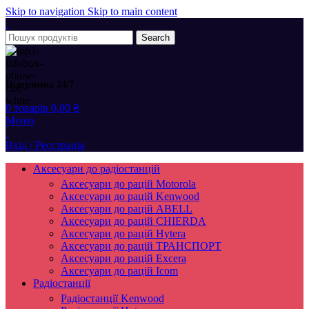
Skip to navigation
Skip to main content
Search
Підтримка 24/7
0
товарів
0,00
₴
Меню
Вхід / Реєстрація
Аксесуари до радіостанцій
Аксесуари до рацій Motorola
Аксесуари до рацій Kenwood
Аксесуари до рацій ABELL
Аксесуари до рацій CHIERDA
Аксесуари до рацій Hytera
Аксесуари до рацій ТРАНСПОРТ
Аксесуари до рацій Excera
Аксесуари до рацій Icom
Радіостанції
Радіостанції Kenwood