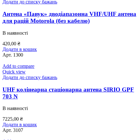
Додати до списку бажань
Антена «Павук» дводіапазонна VHF/UHF антена
для рацій Motorola (без кабелю)
В наявності
420,00
₴
Додати в кошик
Арт.
1300
Add to compare
Quick view
Додати до списку бажань
UHF колінеарна стаціонарна антена SIRIO GPF
703 N
В наявності
7225,00
₴
Додати в кошик
Арт.
3107