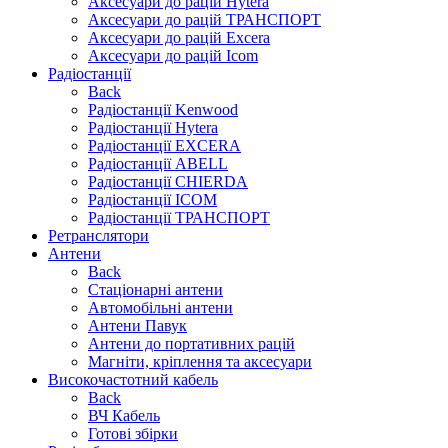
Аксесуари до рацій Hytera
Аксесуари до рацій ТРАНСПОРТ
Аксесуари до рацій Excera
Аксесуари до рацій Icom
Радіостанції
Back
Радіостанції Kenwood
Радіостанції Hytera
Радіостанції EXCERA
Радіостанції ABELL
Радіостанції CHIERDA
Радіостанції ICOM
Радіостанції ТРАНСПОРТ
Ретранслятори
Антени
Back
Стаціонарні антени
Автомобільні антени
Антени Павук
Антени до портативних рацій
Магніти, кріплення та аксесуари
Високочастотний кабель
Back
ВЧ Кабель
Готові збірки