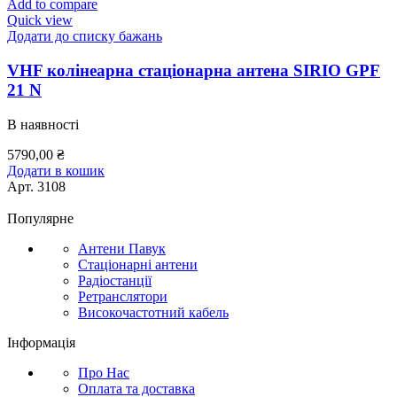
Add to compare
Quick view
Додати до списку бажань
VHF колінеарна стаціонарна антена SIRIO GPF
21 N
В наявності
5790,00
₴
Додати в кошик
Арт.
3108
Популярне
Антени Павук
Стаціонарні антени
Радіостанції
Ретранслятори
Високочастотний кабель
Інформація
Про Нас
Оплата та доставка