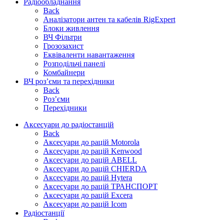
Радіообладнання
Back
Аналізатори антен та кабелів RigExpert
Блоки живлення
ВЧ Фільтри
Грозозахист
Еквіваленти навантаження
Розподільчі панелі
Комбайнери
ВЧ роз’єми та перехідники
Back
Роз’єми
Перехідники
Аксесуари до радіостанцій
Back
Аксесуари до рацій Motorola
Аксесуари до рацій Kenwood
Аксесуари до рацій ABELL
Аксесуари до рацій CHIERDA
Аксесуари до рацій Hytera
Аксесуари до рацій ТРАНСПОРТ
Аксесуари до рацій Excera
Аксесуари до рацій Icom
Радіостанції