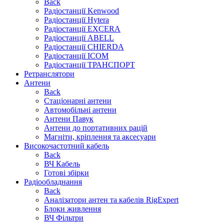
Back
Радіостанції Kenwood
Радіостанції Hytera
Радіостанції EXCERA
Радіостанції ABELL
Радіостанції CHIERDA
Радіостанції ICOM
Радіостанції ТРАНСПОРТ
Ретранслятори
Антени
Back
Стаціонарні антени
Автомобільні антени
Антени Павук
Антени до портативних рацій
Магніти, кріплення та аксесуари
Високочастотний кабель
Back
ВЧ Кабель
Готові збірки
Радіообладнання
Back
Аналізатори антен та кабелів RigExpert
Блоки живлення
ВЧ Фільтри