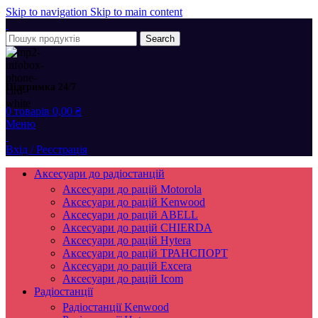
Skip to navigation
Skip to main content
Search
Підтримка 24/7
0
товарів
0,00
₴
Меню
Вхід / Реєстрація
Аксесуари до радіостанцій
Аксесуари до рацій Motorola
Аксесуари до рацій Kenwood
Аксесуари до рацій ABELL
Аксесуари до рацій CHIERDA
Аксесуари до рацій Hytera
Аксесуари до рацій ТРАНСПОРТ
Аксесуари до рацій Excera
Аксесуари до рацій Icom
Радіостанції
Радіостанції Kenwood