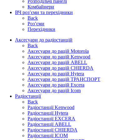
Розподільчі панелі
Комбайнери
ВЧ роз’єми та перехідники
Back
Роз’єми
Перехідники
Аксесуари до радіостанцій
Back
Аксесуари до рацій Motorola
Аксесуари до рацій Kenwood
Аксесуари до рацій ABELL
Аксесуари до рацій CHIERDA
Аксесуари до рацій Hytera
Аксесуари до рацій ТРАНСПОРТ
Аксесуари до рацій Excera
Аксесуари до рацій Icom
Радіостанції
Back
Радіостанції Kenwood
Радіостанції Hytera
Радіостанції EXCERA
Радіостанції ABELL
Радіостанції CHIERDA
Радіостанції ICOM