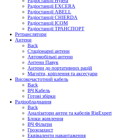
Радіостанції Hytera
Радіостанції EXCERA
Радіостанції ABELL
Радіостанції CHIERDA
Радіостанції ICOM
Радіостанції ТРАНСПОРТ
Ретранслятори
Антени
Back
Стаціонарні антени
Автомобільні антени
Антени Павук
Антени до портативних рацій
Магніти, кріплення та аксесуари
Високочастотний кабель
Back
ВЧ Кабель
Готові збірки
Радіообладнання
Back
Аналізатори антен та кабелів RigExpert
Блоки живлення
ВЧ Фільтри
Грозозахист
Еквіваленти навантаження