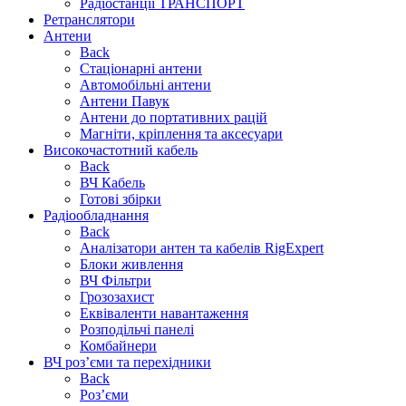
Радіостанції ТРАНСПОРТ
Ретранслятори
Антени
Back
Стаціонарні антени
Автомобільні антени
Антени Павук
Антени до портативних рацій
Магніти, кріплення та аксесуари
Високочастотний кабель
Back
ВЧ Кабель
Готові збірки
Радіообладнання
Back
Аналізатори антен та кабелів RigExpert
Блоки живлення
ВЧ Фільтри
Грозозахист
Еквіваленти навантаження
Розподільчі панелі
Комбайнери
ВЧ роз’єми та перехідники
Back
Роз’єми