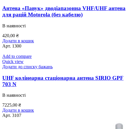
Антена «Павук» дводіапазонна VHF/UHF антена
для рацій Motorola (без кабелю)
В наявності
420,00
₴
Додати в кошик
Арт.
1300
Add to compare
Quick view
Додати до списку бажань
UHF колінеарна стаціонарна антена SIRIO GPF
703 N
В наявності
7225,00
₴
Додати в кошик
Арт.
3107