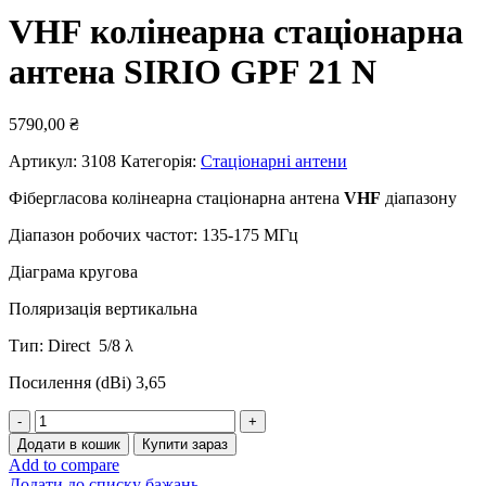
VHF колінеарна стаціонарна
антена SIRIO GPF 21 N
5790,00
₴
Артикул:
3108
Категорія:
Стаціонарні антени
Фібергласова колінеарна стаціонарна антена
VHF
діапазону
Діапазон робочих частот: 135-175 МГц
Діаграма кругова
Поляризація вертикальна
Тип: Direct 5/8 λ
Посилення (dBі) 3,65
VHF
колінеарна
Додати в кошик
Купити зараз
стаціонарна
Add to compare
антена
Додати до списку бажань