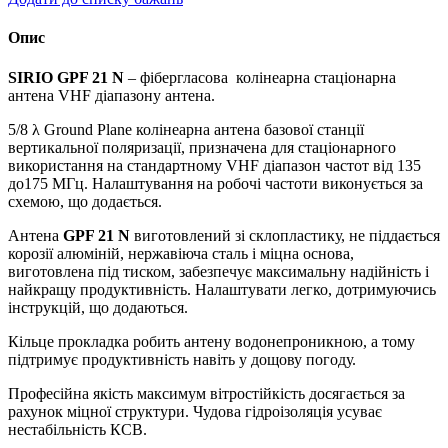
SIRIO
GPF
Опис
21
N
SIRIO
GPF
21
N
– фібергласова колінеарна стаціонарна
кількість
антена VHF діапазону антена.
5/8 λ Ground Plane колінеарна антена базової станції
вертикальної поляризації, призначена для стаціонарного
використання на стандартному VHF діапазон частот від 135
до175 МГц. Налаштування на робочі частоти виконується за
схемою, що додається.
Антена
GPF
21
N
виготовлений зі склопластику, не піддається
корозії алюміній, нержавіюча сталь і міцна основа,
виготовлена ​​під тиском, забезпечує максимальну надійність і
найкращу продуктивність. Налаштувати легко, дотримуючись
інструкцій, що додаються.
Кільце прокладка робить антену водонепроникною, а тому
підтримує продуктивність навіть у дощову погоду.
Професійна якість максимум вітростійкість досягається за
рахунок міцної структури. Чудова гідроізоляція усуває
нестабільність КСВ.