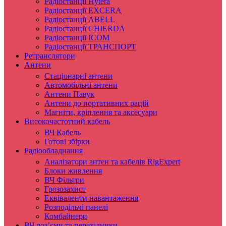
Радіостанції Hytera
Радіостанції EXCERA
Радіостанції ABELL
Радіостанції CHIERDA
Радіостанції ICOM
Радіостанції ТРАНСПОРТ
Ретранслятори
Антени
Стаціонарні антени
Автомобільні антени
Антени Павук
Антени до портативних рацій
Магніти, кріплення та аксесуари
Високочастотний кабель
ВЧ Кабель
Готові збірки
Радіообладнання
Аналізатори антен та кабелів RigExpert
Блоки живлення
ВЧ Фільтри
Грозозахист
Еквіваленти навантаження
Розподільчі панелі
Комбайнери
ВЧ роз’єми та перехідники