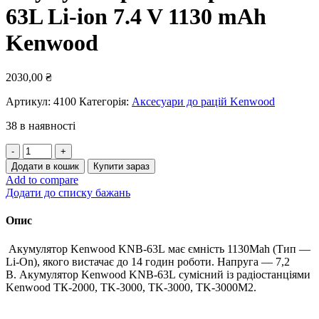
63L Li-ion 7.4 V 1130 mAh
Kenwood
2030,00
₴
Артикул:
4100
Категорія:
Аксесуари до рацій Kenwood
38 в наявності
Акумуляторна
батарея
Додати в кошик
Купити зараз
KNB-
Add to compare
63L
Додати до списку бажань
Li-
ion
Опис
7.4
V
Акумулятор Kenwood KNB-63L має ємність 1130Mah (Тип —
1130
Li-On), якого вистачає до 14 годин роботи. Напруга — 7,2
mAh
В. Акумулятор Kenwood KNB-63L сумісний із радіостанціями
Kenwood
Kenwood ТК-2000, TK-3000, TK-3000, TK-3000M2.
кількість