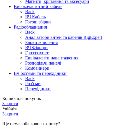
Магніти, кріплення та аксесуари
Високочастотний кабель
Back
ВЧ Кабель
Готові збірки
Радіообладнання
Back
Аналізатори антен та кабелів RigExpert
Блоки живлення
ВЧ Фільтри
Грозозахист
Еквіваленти навантаження
Розподільчі панелі
Комбайнери
ВЧ роз’єми та перехідники
Back
Роз’єми
Перехідники
Кошик для покупок
Закрити
Увійдіть
Закрити
Ще немає облікового запису?