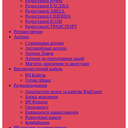
Радіостанції Hytera
Радіостанції EXCERA
Радіостанції ABELL
Радіостанції CHIERDA
Радіостанції ICOM
Радіостанції ТРАНСПОРТ
Ретранслятори
Антени
Стаціонарні антени
Автомобільні антени
Антени Павук
Антени до портативних рацій
Магніти, кріплення та аксесуари
Високочастотний кабель
ВЧ Кабель
Готові збірки
Радіообладнання
Аналізатори антен та кабелів RigExpert
Блоки живлення
ВЧ Фільтри
Грозозахист
Еквіваленти навантаження
Розподільчі панелі
Комбайнери
ВЧ роз’єми та перехідники