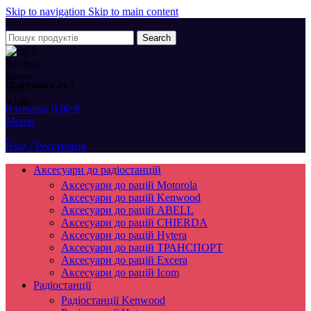
Skip to navigation
Skip to main content
Search
Підтримка 24/7
0
товарів
0,00
₴
Меню
Вхід / Реєстрація
Аксесуари до радіостанцій
Аксесуари до рацій Motorola
Аксесуари до рацій Kenwood
Аксесуари до рацій ABELL
Аксесуари до рацій CHIERDA
Аксесуари до рацій Hytera
Аксесуари до рацій ТРАНСПОРТ
Аксесуари до рацій Excera
Аксесуари до рацій Icom
Радіостанції
Радіостанції Kenwood