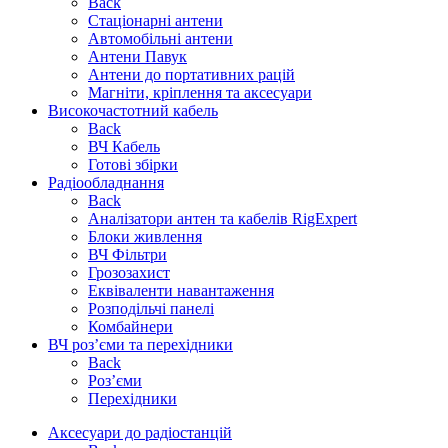
Back
Стаціонарні антени
Автомобільні антени
Антени Павук
Антени до портативних рацій
Магніти, кріплення та аксесуари
Високочастотний кабель
Back
ВЧ Кабель
Готові збірки
Радіообладнання
Back
Аналізатори антен та кабелів RigExpert
Блоки живлення
ВЧ Фільтри
Грозозахист
Еквіваленти навантаження
Розподільчі панелі
Комбайнери
ВЧ роз’єми та перехідники
Back
Роз’єми
Перехідники
Аксесуари до радіостанцій