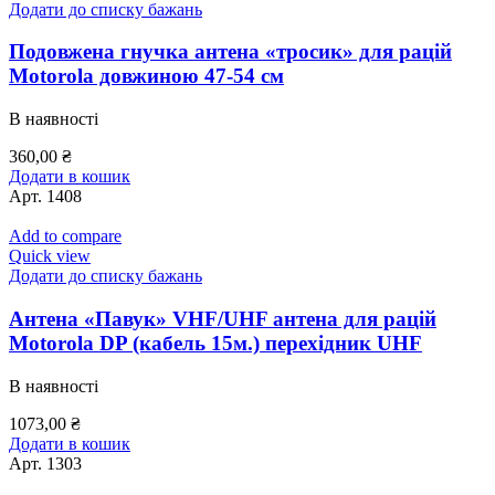
Додати до списку бажань
Подовжена гнучка антена «тросик» для рацій
Motorola довжиною 47-54 см
В наявності
360,00
₴
Додати в кошик
Арт.
1408
Add to compare
Quick view
Додати до списку бажань
Антена «Павук» VHF/UHF антена для рацій
Motorola DP (кабель 15м.) перехідник UHF
В наявності
1073,00
₴
Додати в кошик
Арт.
1303