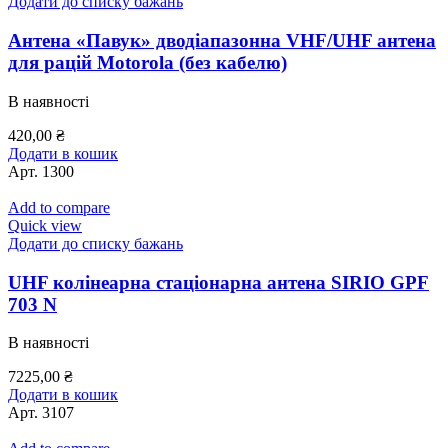
Додати до списку бажань
Антена «Павук» дводіапазонна VHF/UHF антена
для рацій Motorola (без кабелю)
В наявності
420,00
₴
Додати в кошик
Арт.
1300
Add to compare
Quick view
Додати до списку бажань
UHF колінеарна стаціонарна антена SIRIO GPF
703 N
В наявності
7225,00
₴
Додати в кошик
Арт.
3107