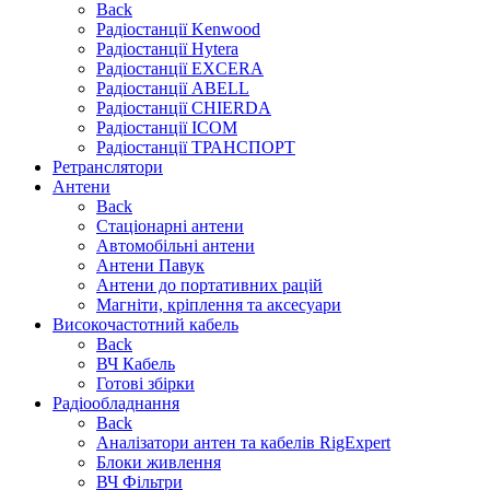
Back
Радіостанції Kenwood
Радіостанції Hytera
Радіостанції EXCERA
Радіостанції ABELL
Радіостанції CHIERDA
Радіостанції ICOM
Радіостанції ТРАНСПОРТ
Ретранслятори
Антени
Back
Стаціонарні антени
Автомобільні антени
Антени Павук
Антени до портативних рацій
Магніти, кріплення та аксесуари
Високочастотний кабель
Back
ВЧ Кабель
Готові збірки
Радіообладнання
Back
Аналізатори антен та кабелів RigExpert
Блоки живлення
ВЧ Фільтри