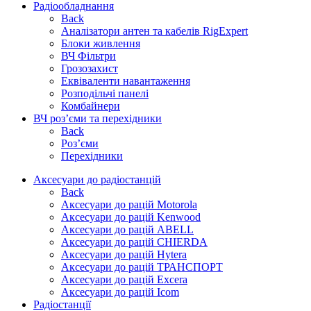
Радіообладнання
Back
Аналізатори антен та кабелів RigExpert
Блоки живлення
ВЧ Фільтри
Грозозахист
Еквіваленти навантаження
Розподільчі панелі
Комбайнери
ВЧ роз’єми та перехідники
Back
Роз’єми
Перехідники
Аксесуари до радіостанцій
Back
Аксесуари до рацій Motorola
Аксесуари до рацій Kenwood
Аксесуари до рацій ABELL
Аксесуари до рацій CHIERDA
Аксесуари до рацій Hytera
Аксесуари до рацій ТРАНСПОРТ
Аксесуари до рацій Excera
Аксесуари до рацій Icom
Радіостанції