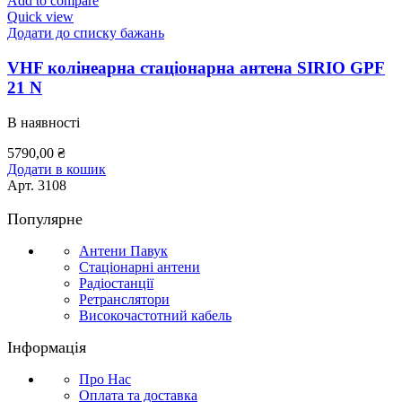
Add to compare
Quick view
Додати до списку бажань
VHF колінеарна стаціонарна антена SIRIO GPF
21 N
В наявності
5790,00
₴
Додати в кошик
Арт.
3108
Популярне
Антени Павук
Стаціонарні антени
Радіостанції
Ретранслятори
Високочастотний кабель
Інформація
Про Нас
Оплата та доставка