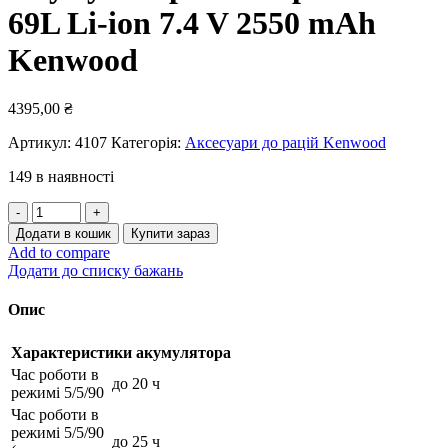
69L Li-ion 7.4 V 2550 mAh
Kenwood
4395,00
₴
Артикул:
4107
Категорія:
Аксесуари до рацій Kenwood
149 в наявності
Акумуляторна
батарея
Додати в кошик
Купити зараз
KNB-
Add to compare
69L
Додати до списку бажань
Li-
ion
Опис
7.4
V
Характеристики акумулятора
2550
mAh
Час роботи в
до 20 ч
Kenwood
режимі 5/5/90
кількість
Час роботи в
режимі 5/5/90
до 25 ч