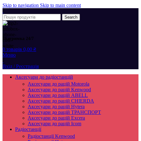
Skip to navigation
Skip to main content
Search
Підтримка 24/7
0
товарів
0,00
₴
Меню
Вхід / Реєстрація
Аксесуари до радіостанцій
Аксесуари до рацій Motorola
Аксесуари до рацій Kenwood
Аксесуари до рацій ABELL
Аксесуари до рацій CHIERDA
Аксесуари до рацій Hytera
Аксесуари до рацій ТРАНСПОРТ
Аксесуари до рацій Excera
Аксесуари до рацій Icom
Радіостанції
Радіостанції Kenwood