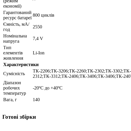
(режим
економії)
Гарантований
800 циклів
ресурс батареї
Ємність, мА/
2550
год
Номінальна
7,4 V
напруга
Тип
елементів
Li-Ion
живлення
Характеристики
ТК-2206;ТК-3206;ТК-2260;ТК-2302;ТК-3302;ТК-
Сумісність
2312;ТК-3312;ТК-2406;ТК-3406;ТК-3406;ТК-240
Діапазон
робочих
-20ºC до +40ºC
температур
Вага, г
140
Готові збірки