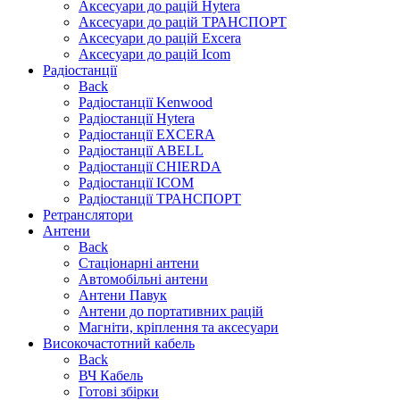
Аксесуари до рацій Hytera
Аксесуари до рацій ТРАНСПОРТ
Аксесуари до рацій Excera
Аксесуари до рацій Icom
Радіостанції
Back
Радіостанції Kenwood
Радіостанції Hytera
Радіостанції EXCERA
Радіостанції ABELL
Радіостанції CHIERDA
Радіостанції ICOM
Радіостанції ТРАНСПОРТ
Ретранслятори
Антени
Back
Стаціонарні антени
Автомобільні антени
Антени Павук
Антени до портативних рацій
Магніти, кріплення та аксесуари
Високочастотний кабель
Back
ВЧ Кабель
Готові збірки