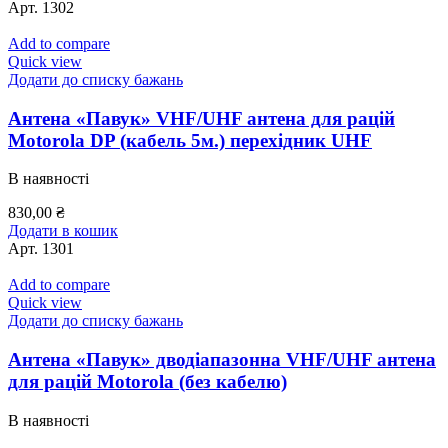
Арт.
1302
Add to compare
Quick view
Додати до списку бажань
Антена «Павук» VHF/UHF антена для рацій
Motorola DP (кабель 5м.) перехідник UHF
В наявності
830,00
₴
Додати в кошик
Арт.
1301
Add to compare
Quick view
Додати до списку бажань
Антена «Павук» дводіапазонна VHF/UHF антена
для рацій Motorola (без кабелю)
В наявності