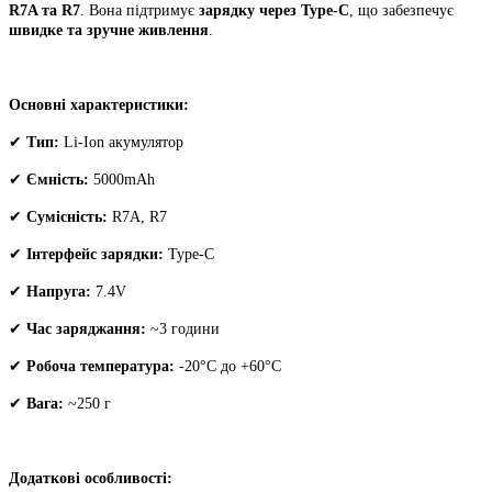
R7A та R7
. Вона підтримує
зарядку через Type-C
, що забезпечує
R
швидке та зручне живлення
.
7.
кількість
Основні характеристики:
✔
Тип:
Li-Ion акумулятор
✔
Ємність:
5000mAh
✔
Сумісність:
R7A, R7
✔
Інтерфейс зарядки:
Type-C
✔
Напруга:
7.4V
✔
Час заряджання:
~3 години
✔
Робоча температура:
-20°C до +60°C
✔
Вага:
~250 г
Додаткові особливості: