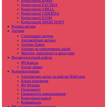
Радіостанції Hytera
Радіостанції EXCERA
Радіостанції ABELL
Радіостанції CHIERDA
Радіостанції ICOM
Радіостанції ТРАНСПОРТ
Ретранслятори
Антени
Стаціонарні антени
Автомобільні антени
Антени Павук
Антени до портативних рацій
Магніти, кріплення та аксесуари
Високочастотний кабель
ВЧ Кабель
Готові збірки
Радіообладнання
Аналізатори антен та кабелів RigExpert
Блоки живлення
ВЧ Фільтри
Грозозахист
Еквіваленти навантаження
Розподільчі панелі
Комбайнери
ВЧ роз’єми та перехідники