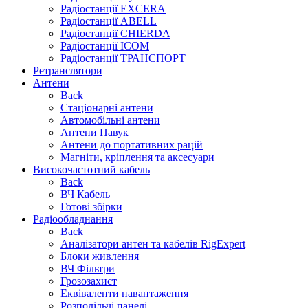
Радіостанції EXCERA
Радіостанції ABELL
Радіостанції CHIERDA
Радіостанції ICOM
Радіостанції ТРАНСПОРТ
Ретранслятори
Антени
Back
Стаціонарні антени
Автомобільні антени
Антени Павук
Антени до портативних рацій
Магніти, кріплення та аксесуари
Високочастотний кабель
Back
ВЧ Кабель
Готові збірки
Радіообладнання
Back
Аналізатори антен та кабелів RigExpert
Блоки живлення
ВЧ Фільтри
Грозозахист
Еквіваленти навантаження
Розподільчі панелі