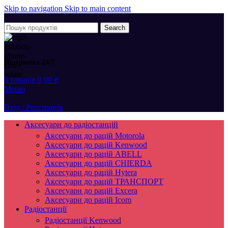
Skip to navigation
Skip to main content
Search
Підтримка 24/7
0
товарів
0,00
₴
Меню
Вхід / Реєстрація
Аксесуари до радіостанцій
Аксесуари до рацій Motorola
Аксесуари до рацій Kenwood
Аксесуари до рацій ABELL
Аксесуари до рацій CHIERDA
Аксесуари до рацій Hytera
Аксесуари до рацій ТРАНСПОРТ
Аксесуари до рацій Excera
Аксесуари до рацій Icom
Радіостанції
Радіостанції Kenwood