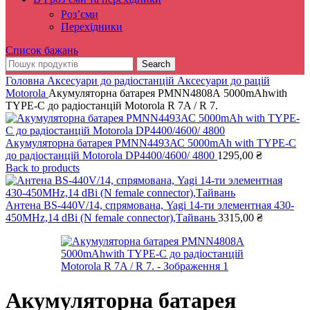
Роз’єми
Перехідники
Список бажань
Search
Головна
Аксесуари до радіостанцій
Аксесуари до рацій
Motorola
Акумуляторна батарея PMNN4808А 5000mAhwith
TYPE-C до радіостанцій Motorola R 7A / R 7.
Акумуляторна батарея PMNN4493АС 5000mAh with TYPE-C
до радіостанцій Motorola DP4400/4600/ 4800
1295,00
₴
Back to products
Антена BS-440V/14, спрямована, Yagi 14-ти элементная 430-
450MHz,14 dBi (N female connector),Тайвань
3315,00
₴
Акумуляторна батарея