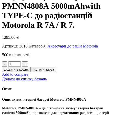
PMNN4808А 5000mAhwith
TYPE-C до радіостанцій
Motorola R 7A / R 7.
1295,00
₴
Артикул:
3816
Категорія:
Аксесуари до рацій Motorola
500 в наявності
Акумуляторна
батарея
Додати в кошик
Купити зараз
PMNN4808А
Add to compare
5000mAhwith
Додати до списку бажань
TYPE-
C
Опис
до
радіостанцій
Опис акумуляторної батареї Motorola PMNN4808A
Motorola
R
Motorola PMNN4808A
– це
літій-іонна акумуляторна батарея
7A
ємністю
5000mAh
, призначена для
портативних радіостанцій серії
/