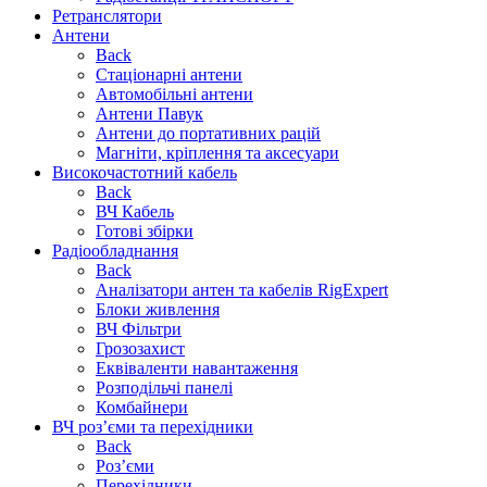
Ретранслятори
Антени
Back
Стаціонарні антени
Автомобільні антени
Антени Павук
Антени до портативних рацій
Магніти, кріплення та аксесуари
Високочастотний кабель
Back
ВЧ Кабель
Готові збірки
Радіообладнання
Back
Аналізатори антен та кабелів RigExpert
Блоки живлення
ВЧ Фільтри
Грозозахист
Еквіваленти навантаження
Розподільчі панелі
Комбайнери
ВЧ роз’єми та перехідники
Back
Роз’єми
Перехідники