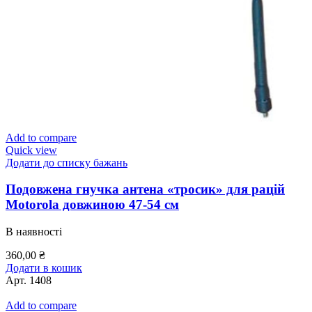
Add to compare
Quick view
Додати до списку бажань
Подовжена гнучка антена «тросик» для рацій
Motorola довжиною 47-54 см
В наявності
360,00
₴
Додати в кошик
Арт.
1408
Add to compare