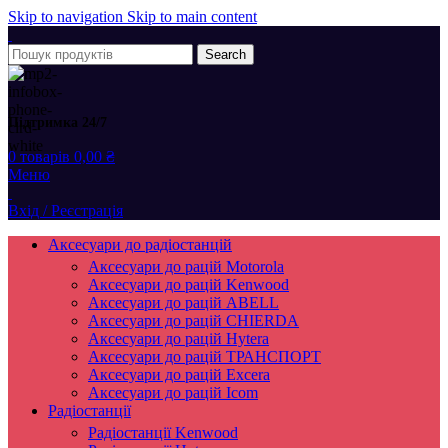
Skip to navigation
Skip to main content
Search
Підтримка 24/7
0
товарів
0,00
₴
Меню
Вхід / Реєстрація
Аксесуари до радіостанцій
Аксесуари до рацій Motorola
Аксесуари до рацій Kenwood
Аксесуари до рацій ABELL
Аксесуари до рацій CHIERDA
Аксесуари до рацій Hytera
Аксесуари до рацій ТРАНСПОРТ
Аксесуари до рацій Excera
Аксесуари до рацій Icom
Радіостанції
Радіостанції Kenwood