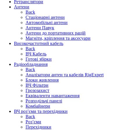
Ретранслятори
Антени
Back
Стаціонарні антени
Автомобільні антени
Антени Павук
Антени до портативних рацій
Магніти, кріплення та аксесуари
Високочастотний кабель
Back
ВЧ Кабель
Готові збірки
Радіообладнання
Back
Аналізатори антен та кабелів RigExpert
Блоки живлення
ВЧ Фільтри
Грозозахист
Еквіваленти навантаження
Розподільчі панелі
Комбайнери
ВЧ роз’єми та перехідники
Back
Роз’єми
Перехідники