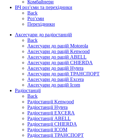
Комбайнери
ВЧ роз’єми та перехідники
Back
Роз’єми
Перехідники
Аксесуари до радіостанцій
Back
Аксесуари до рацій Motorola
Аксесуари до рацій Kenwood
Аксесуари до рацій ABELL
Аксесуари до рацій CHIERDA
Аксесуари до рацій Hytera
Аксесуари до рацій ТРАНСПОРТ
Аксесуари до рацій Excera
Аксесуари до рацій Icom
Радіостанції
Back
Радіостанції Kenwood
Радіостанції Hytera
Радіостанції EXCERA
Радіостанції ABELL
Радіостанції CHIERDA
Радіостанції ICOM
Радіостанції ТРАНСПОРТ