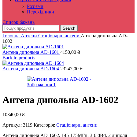
Роз’єми
Перехідники
Список бажань
Search
Головна
Антени
Стаціонарні антени
Антена дипольна AD-
1602
Антена дипольна AD-1601
4150,00
₴
Back to products
Антена дипольна AD-1604
23247,00
₴
Антена дипольна AD-1602
10340,00
₴
Артикул:
3119
Категорія:
Стаціонарні антени
Антена дипольна AD-1602, 145-175MГц, 3-6 dBd, 2 диполя