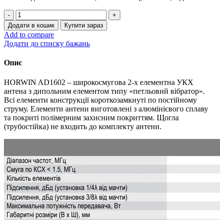
Антена
дипольна
Додати в кошик
Купити зараз
AD-
Add to compare
1602
Додати до списку бажань
кількість
Опис
HORWIN AD1602 – широкосмугова 2-х елементна УКХ
антена з дипольним елементом типу «петльовий вібратор».
Всі елементи конструкції короткозамкнуті по постійному
струму. Елементи антени виготовлені з алюмінієвого сплаву
та покриті полімерним захисним покриттям. Щогла
(трубостійка) не входить до комплекту антени.