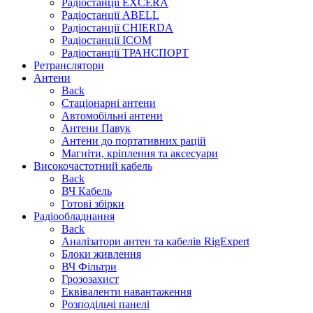
Радіостанції EXCERA
Радіостанції ABELL
Радіостанції CHIERDA
Радіостанції ICOM
Радіостанції ТРАНСПОРТ
Ретранслятори
Антени
Back
Стаціонарні антени
Автомобільні антени
Антени Павук
Антени до портативних рацій
Магніти, кріплення та аксесуари
Високочастотний кабель
Back
ВЧ Кабель
Готові збірки
Радіообладнання
Back
Аналізатори антен та кабелів RigExpert
Блоки живлення
ВЧ Фільтри
Грозозахист
Еквіваленти навантаження
Розподільчі панелі