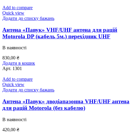
Add to compare
Quick view
Додати до списку бажань
Антена «Павук» VHF/UHF антена для рацій
Motorola DP (кабель 5м.) перехідник UHF
В наявності
830,00
₴
Додати в кошик
Арт.
1301
Add to compare
Quick view
Додати до списку бажань
Антена «Павук» дводіапазонна VHF/UHF антена
для рацій Motorola (без кабелю)
В наявності
420,00
₴