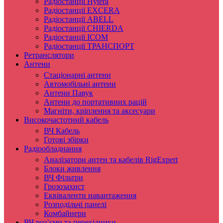
Радіостанції Hytera
Радіостанції EXCERA
Радіостанції ABELL
Радіостанції CHIERDA
Радіостанції ICOM
Радіостанції ТРАНСПОРТ
Ретранслятори
Антени
Стаціонарні антени
Автомобільні антени
Антени Павук
Антени до портативних рацій
Магніти, кріплення та аксесуари
Високочастотний кабель
ВЧ Кабель
Готові збірки
Радіообладнання
Аналізатори антен та кабелів RigExpert
Блоки живлення
ВЧ Фільтри
Грозозахист
Еквіваленти навантаження
Розподільчі панелі
Комбайнери
ВЧ роз’єми та перехідники