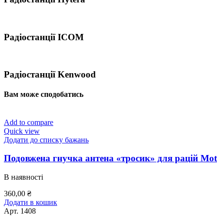
Радіостанції ICOM
Радіостанції Kenwood
Вам може сподобатись
Add to compare
Quick view
Додати до списку бажань
Подовжена гнучка антена «тросик» для рацій Mot
В наявності
360,00
₴
Додати в кошик
Арт.
1408