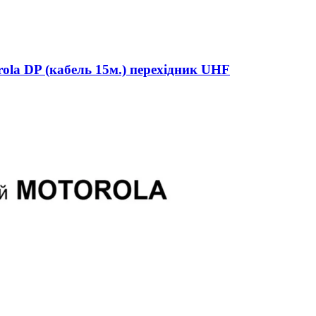
ola DP (кабель 15м.) перехідник UHF