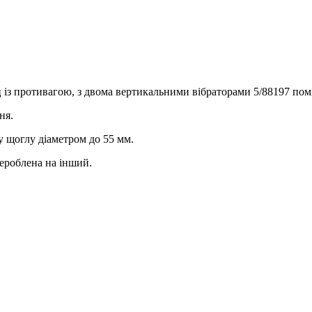
з противагою, з двома вертикальними вібраторами 5/88197 пом
ня.
у щоглу діаметром до 55 мм.
рероблена на інший.