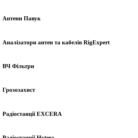
Антени Павук
Аналізатори антен та кабелів RigExpert
ВЧ Фільтри
Грозозахист
Радіостанції EXCERA
Радіостанції Hytera