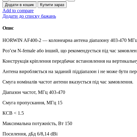
колінеарна
Додати в кошик
Купити зараз
AF-
Add to compare
400-
Додати до списку бажань
2
кількість
Опис
HORWIN AF400-2 — колонеарна антена діапазону 403-470 МГц і
Роз’єм N-female або інший, що рекомендується під час замовлен
Конструкція кріплення передбачає встановлення на вертикальн
Антена виробляється на заданий піддіапазон і не може бути пе
Смуга номіналів частот антени вказується під час замовлення.
Діапазон частот, МГц 403-470
Смуга пропускання, МГц 15
КСВ < 1.5
Максимальна потужність, Вт 150
Посилення, дБд 6/8,14 dBi