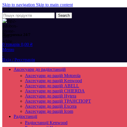
Skip to navigation
Skip to main content
Search
Підтримка 24/7
0
товарів
0,00
₴
Меню
Вхід / Реєстрація
Аксесуари до радіостанцій
Аксесуари до рацій Motorola
Аксесуари до рацій Kenwood
Аксесуари до рацій ABELL
Аксесуари до рацій CHIERDA
Аксесуари до рацій Hytera
Аксесуари до рацій ТРАНСПОРТ
Аксесуари до рацій Excera
Аксесуари до рацій Icom
Радіостанції
Радіостанції Kenwood