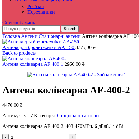
Роз’єми
Перехідники
Список бажань
Search
Головна
Антени
Стаціонарні антени
Антена колінеарна AF-400
Антена для бронетехніки AA-150
3775,00
₴
Back to products
Антена колінеарна AF-400-1
2966,00
₴
Антена колінеарна AF-400-2
4470,00
₴
Артикул:
3117
Категорія:
Стаціонарні антени
Антена колінеарна AF-400-2, 403-470MГц, 6 дБд8,14 dBi
Антена