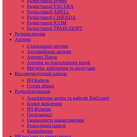
Радіостанції Hytera
Радіостанції EXCERA
Радіостанції ABELL
Радіостанції CHIERDA
Радіостанції ICOM
Радіостанції ТРАНСПОРТ
Ретранслятори
Антени
Стаціонарні антени
Автомобільні антени
Антени Павук
Антени до портативних рацій
Магніти, кріплення та аксесуари
Високочастотний кабель
ВЧ Кабель
Готові збірки
Радіообладнання
Аналізатори антен та кабелів RigExpert
Блоки живлення
ВЧ Фільтри
Грозозахист
Еквіваленти навантаження
Розподільчі панелі
Комбайнери
ВЧ роз’єми та перехідники