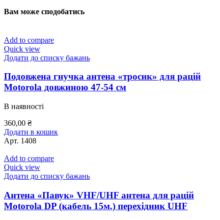
Вам може сподобатись
Add to compare
Quick view
Додати до списку бажань
Подовжена гнучка антена «тросик» для рацій
Motorola довжиною 47-54 см
В наявності
360,00
₴
Додати в кошик
Арт.
1408
Add to compare
Quick view
Додати до списку бажань
Антена «Павук» VHF/UHF антена для рацій
Motorola DP (кабель 15м.) перехідник UHF