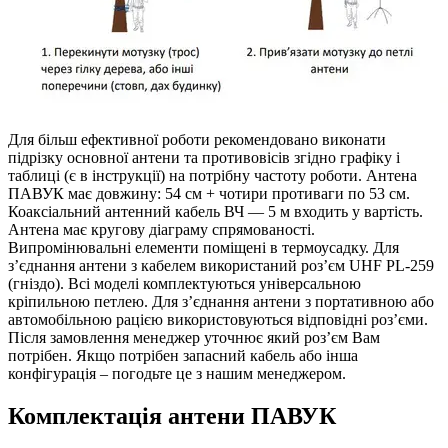
Для більш ефективної роботи рекомендовано виконати
підрізку основної антени та противовісів згідно графіку і
таблиці (є в інструкції) на потрібну частоту роботи. Антена
ПАВУК має довжину: 54 см + чотири противаги по 53 см.
Коаксіальний антенний кабель ВЧ — 5 м входить у вартість.
Антена має кругову діаграму спрямованості.
Випромінювальні елементи поміщені в термоусадку. Для
з’єднання антени з кабелем використаний роз’єм UHF PL-259
(гніздо). Всі моделі комплектуються універсальною
кріпильною петлею. Для з’єднання антени з портативною або
автомобільною рацією використовуються відповідні роз’єми.
Після замовлення менеджер уточнює який роз’єм Вам
потрібен. Якщо потрібен запасний кабель або інша
конфігурація – погодьте це з нашим менеджером.
Комплектація антени ПАВУК