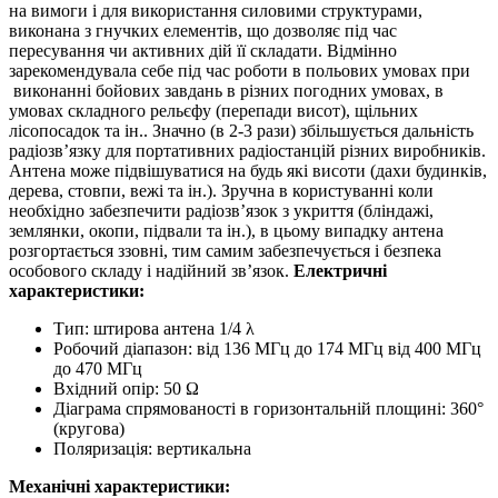
на вимоги і для використання силовими структурами,
виконана з гнучких елементів, що дозволяє під час
пересування чи активних дій її складати. Відмінно
зарекомендувала себе під час роботи в польових умовах при
виконанні бойових завдань в різних погодних умовах, в
умовах складного рельєфу (перепади висот), щільних
лісопосадок та ін.. Значно (в 2-3 рази) збільшується дальність
радіозв’язку для портативних радіостанцій різних виробників.
Антена може підвішуватися на будь які висоти (дахи будинків,
дерева, стовпи, вежі та ін.). Зручна в користуванні коли
необхідно забезпечити радіозв’язок з укриття (бліндажі,
землянки, окопи, підвали та ін.), в цьому випадку антена
розгортається ззовні, тим самим забезпечується і безпека
особового складу і надійний зв’язок.
Електричні
характеристики:
Тип: штирова антена 1/4 λ
Робочий діапазон: від 136 МГц до 174 МГц від 400 МГц
до 470 МГц
Вхідний опір: 50 Ω
Діаграма спрямованості в горизонтальній площині: 360°
(кругова)
Поляризація: вертикальна
Механічні характеристики: