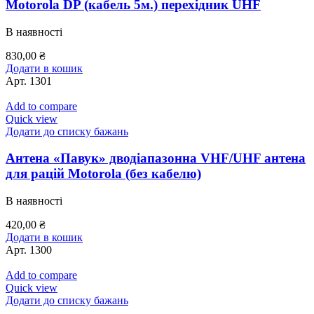
Motorola DP (кабель 5м.) перехідник UHF
В наявності
830,00
₴
Додати в кошик
Арт.
1301
Add to compare
Quick view
Додати до списку бажань
Антена «Павук» дводіапазонна VHF/UHF антена
для рацій Motorola (без кабелю)
В наявності
420,00
₴
Додати в кошик
Арт.
1300
Add to compare
Quick view
Додати до списку бажань