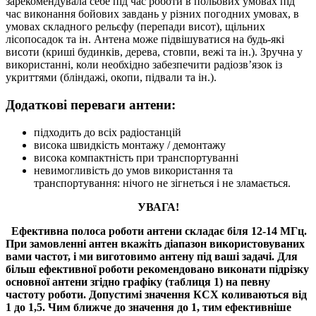
зарекомендувала себе під час роботи в польових умовах під
час виконання бойових завдань у різних погодних умовах, в
умовах складного рельєфу (перепади висот), щільних
лісопосадок та ін. Антена може підвішуватися на будь-які
висоти (криші будинків, дерева, стовпи, вежі та ін.). Зручна у
використанні, коли необхідно забезпечити радіозв’язок із
укриттями (бліндажі, окопи, підвали та ін.).
Додаткові переваги антени:
підходить до всіх радіостанцій
висока швидкість монтажу / демонтажу
висока компактність при транспортуванні
невимогливість до умов використання та
транспортування: нічого не зігнеться і не зламається.
УВАГА!
Ефективна полоса роботи антени складає біля 12-14 МГц.
При замовленні антен вкажіть діапазон використовуваних
вами частот, і ми виготовимо антену під ваші задачі.
Для
більш ефективної роботи рекомендовано виконати підрізку
основної антени згідно графіку (таблиця 1) на певну
частоту роботи. Допустимі значення КСХ коливаються від
1 до 1,5. Чим ближче до значення до 1, тим ефективніше