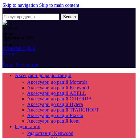
Skip to navigation
Skip to main content
Search
Підтримка 24/7
0
товарів
0,00
₴
Меню
Вхід / Реєстрація
Аксесуари до радіостанцій
Аксесуари до рацій Motorola
Аксесуари до рацій Kenwood
Аксесуари до рацій ABELL
Аксесуари до рацій CHIERDA
Аксесуари до рацій Hytera
Аксесуари до рацій ТРАНСПОРТ
Аксесуари до рацій Excera
Аксесуари до рацій Icom
Радіостанції
Радіостанції Kenwood