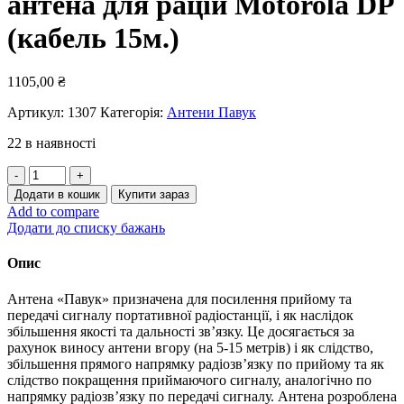
антена для рацій Motorola DP
(кабель 15м.)
1105,00
₴
Артикул:
1307
Категорія:
Антени Павук
22 в наявності
Антена
«Павук»
Додати в кошик
Купити зараз
VHF/UHF
Add to compare
антена
Додати до списку бажань
для
рацій
Опис
Motorola
DP
Антена «Павук» призначена для посилення прийому та
(кабель
передачі сигналу портативної радіостанції, і як наслідок
15м.)
збільшення якості та дальності зв’язку. Це досягається за
кількість
рахунок виносу антени вгору (на 5-15 метрів) і як слідство,
збільшення прямого напрямку радіозв’язку по прийому та як
слідство покращення приймаючого сигналу, аналогічно по
напрямку радіозв’язку по передачі сигналу. Антена розроблена