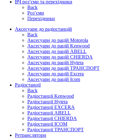
ВЧ роз’єми та перехідники
Back
Роз’єми
Перехідники
Аксесуари до радіостанцій
Back
Аксесуари до рацій Motorola
Аксесуари до рацій Kenwood
Аксесуари до рацій ABELL
Аксесуари до рацій CHIERDA
Аксесуари до рацій Hytera
Аксесуари до рацій ТРАНСПОРТ
Аксесуари до рацій Excera
Аксесуари до рацій Icom
Радіостанції
Back
Радіостанції Kenwood
Радіостанції Hytera
Радіостанції EXCERA
Радіостанції ABELL
Радіостанції CHIERDA
Радіостанції ICOM
Радіостанції ТРАНСПОРТ
Ретранслятори