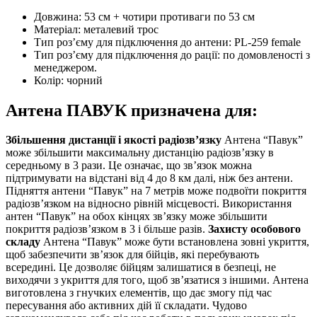
Довжина: 53 см + чотири противаги по 53 см
Матеріал: металевий трос
Тип роз’єму для підключення до антени: PL-259 female
Тип роз’єму для підключення до рації: по домовленості з
менеджером.
Колір: чорний
Антена ПАВУК призначена для:
Збільшення дистанції і якості радіозв’язку
Антена “Павук”
може збільшити максимальну дистанцію радіозв’язку в
середньому в 3 рази. Це означає, що зв’язок можна
підтримувати на відстані від 4 до 8 км далі, ніж без антени.
Підняття антени “Павук” на 7 метрів може подвоїти покриття
радіозв’язком на відносно рівній місцевості. Використання
антен “Павук” на обох кінцях зв’язку може збільшити
покриття радіозв’язком в 3 і більше разів.
Захисту особового
складу
Антена “Павук” може бути встановлена ​​зовні укриття,
щоб забезпечити зв’язок для бійців, які перебувають
всередині. Це дозволяє бійцям залишатися в безпеці, не
виходячи з укриття для того, щоб зв’язатися з іншими. Антена
виготовлена з гнучких елементів, що дає змогу під час
пересування або активних дій її складати. Чудово