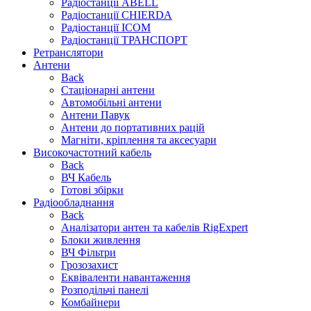
Радіостанції ABELL
Радіостанції CHIERDA
Радіостанції ICOM
Радіостанції ТРАНСПОРТ
Ретранслятори
Антени
Back
Стаціонарні антени
Автомобільні антени
Антени Павук
Антени до портативних рацій
Магніти, кріплення та аксесуари
Високочастотний кабель
Back
ВЧ Кабель
Готові збірки
Радіообладнання
Back
Аналізатори антен та кабелів RigExpert
Блоки живлення
ВЧ Фільтри
Грозозахист
Еквіваленти навантаження
Розподільчі панелі
Комбайнери