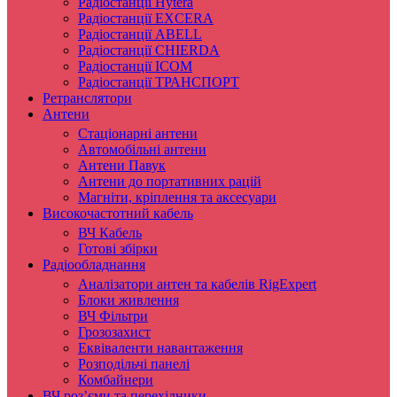
Радіостанції Hytera
Радіостанції EXCERA
Радіостанції ABELL
Радіостанції CHIERDA
Радіостанції ICOM
Радіостанції ТРАНСПОРТ
Ретранслятори
Антени
Стаціонарні антени
Автомобільні антени
Антени Павук
Антени до портативних рацій
Магніти, кріплення та аксесуари
Високочастотний кабель
ВЧ Кабель
Готові збірки
Радіообладнання
Аналізатори антен та кабелів RigExpert
Блоки живлення
ВЧ Фільтри
Грозозахист
Еквіваленти навантаження
Розподільчі панелі
Комбайнери
ВЧ роз’єми та перехідники