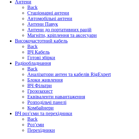
Антени
Back
Стаціонарні антени
Автомобільні антени
Антени Павук
Антени до портативних рацій
Магніти, кріплення та аксесуари
Високочастотний кабель
Back
ВЧ Кабель
Готові збірки
Радіообладнання
Back
Аналізатори антен та кабелів RigExpert
Блоки живлення
ВЧ Фільтри
Грозозахист
Еквіваленти навантаження
Розподільчі панелі
Комбайнери
ВЧ роз’єми та перехідники
Back
Роз’єми
Перехідники