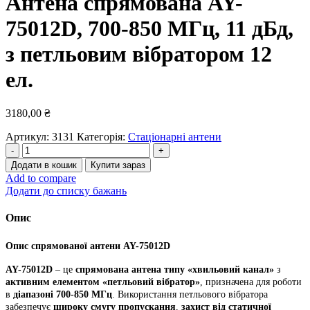
Антена спрямована AY-
75012D, 700-850 МГц, 11 дБд,
з петльовим вібратором 12
ел.
3180,00
₴
Артикул:
3131
Категорія:
Стаціонарні антени
Антена
спрямована
Додати в кошик
Купити зараз
AY-
Add to compare
75012D,
Додати до списку бажань
700-
850
Опис
МГц,
11
Опис спрямованої антени AY-75012D
дБд,
з
AY-75012D
– це
спрямована антена типу «хвильовий канал»
з
петльовим
активним елементом «петльовий вібратор»
, призначена для роботи
вібратором
в
діапазоні 700-850 МГц
. Використання петльового вібратора
12
забезпечує
широку смугу пропускання
,
захист від статичної