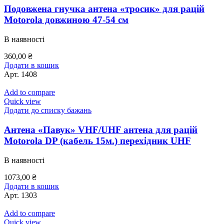
Подовжена гнучка антена «тросик» для рацій
Motorola довжиною 47-54 см
В наявності
360,00
₴
Додати в кошик
Арт.
1408
Add to compare
Quick view
Додати до списку бажань
Антена «Павук» VHF/UHF антена для рацій
Motorola DP (кабель 15м.) перехідник UHF
В наявності
1073,00
₴
Додати в кошик
Арт.
1303
Add to compare
Quick view