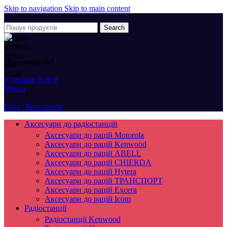
Skip to navigation
Skip to main content
Search
Підтримка 24/7
0
товарів
0,00
₴
Меню
Вхід / Реєстрація
Аксесуари до радіостанцій
Аксесуари до рацій Motorola
Аксесуари до рацій Kenwood
Аксесуари до рацій ABELL
Аксесуари до рацій CHIERDA
Аксесуари до рацій Hytera
Аксесуари до рацій ТРАНСПОРТ
Аксесуари до рацій Excera
Аксесуари до рацій Icom
Радіостанції
Радіостанції Kenwood