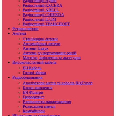
Радіостанції Hytera
Радіостанції EXCERA
Радіостанції ABELL
Радіостанції CHIERDA
Радіостанції ICOM
Радіостанції ТРАНСПОРТ
Ретранслятори
Антени
Стаціонарні антени
Автомобільні антени
Антени Павук
Антени до портативних рацій
Магніти, кріплення та аксесуари
Високочастотний кабель
ВЧ Кабель
Готові збірки
Радіообладнання
Аналізатори антен та кабелів RigExpert
Блоки живлення
ВЧ Фільтри
Грозозахист
Еквіваленти навантаження
Розподільчі панелі
Комбайнери
ВЧ роз’єми та перехідники