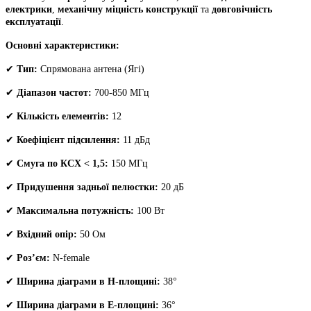
ел.
електрики
,
механічну міцність конструкції
та
довговічність
кількість
експлуатації
.
Основні характеристики:
✔
Тип:
Спрямована антена (Ягі)
✔
Діапазон частот:
700-850 МГц
✔
Кількість елементів:
12
✔
Коефіцієнт підсилення:
11 дБд
✔
Смуга по КСХ < 1,5:
150 МГц
✔
Придушення задньої пелюстки:
20 дБ
✔
Максимальна потужність:
100 Вт
✔
Вхідний опір:
50 Ом
✔
Роз’єм:
N-female
✔
Ширина діаграми в Н-площині:
38°
✔
Ширина діаграми в Е-площині:
36°