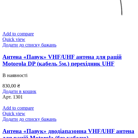
Add to compare
Quick view
Додати до списку бажань
Антена «Павук» VHF/UHF антена для рацій
Motorola DP (кабель 5м.) перехідник UHF
В наявності
830,00
₴
Додати в кошик
Арт.
1301
Add to compare
Quick view
Додати до списку бажань
Антена «Павук» дводіапазонна VHF/UHF антена
для рацій Motorola (без кабелю)