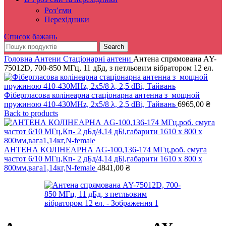
Роз’єми
Перехідники
Список бажань
Search
Головна
Антени
Стаціонарні антени
Антена спрямована AY-
75012D, 700-850 МГц, 11 дБд, з петльовим вібратором 12 ел.
Фібергласова колінеарна стаціонарна антенна з мощной
пружиною 410-430MHz, 2x5/8 λ, 2,5 dBi, Тайвань
6965,00
₴
Back to products
АНТЕНА КОЛІНЕАРНА AG-100,136-174 МГц,роб. смуга
частот 6/10 МГц,Кп- 2 дБд/4,14 дБі,габарити 1610 х 800 х
800мм,вага1,14кг,N-femаle
4841,00
₴