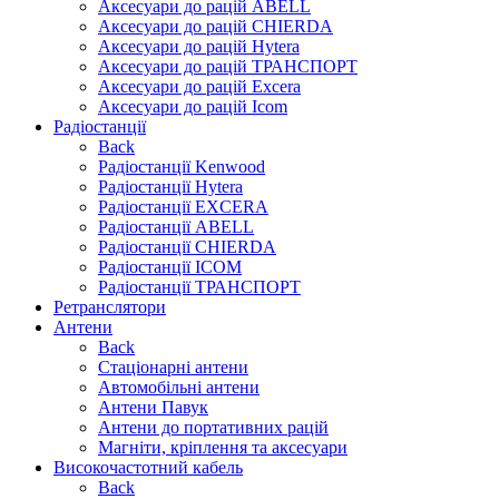
Аксесуари до рацій ABELL
Аксесуари до рацій CHIERDA
Аксесуари до рацій Hytera
Аксесуари до рацій ТРАНСПОРТ
Аксесуари до рацій Excera
Аксесуари до рацій Icom
Радіостанції
Back
Радіостанції Kenwood
Радіостанції Hytera
Радіостанції EXCERA
Радіостанції ABELL
Радіостанції CHIERDA
Радіостанції ICOM
Радіостанції ТРАНСПОРТ
Ретранслятори
Антени
Back
Стаціонарні антени
Автомобільні антени
Антени Павук
Антени до портативних рацій
Магніти, кріплення та аксесуари
Високочастотний кабель
Back