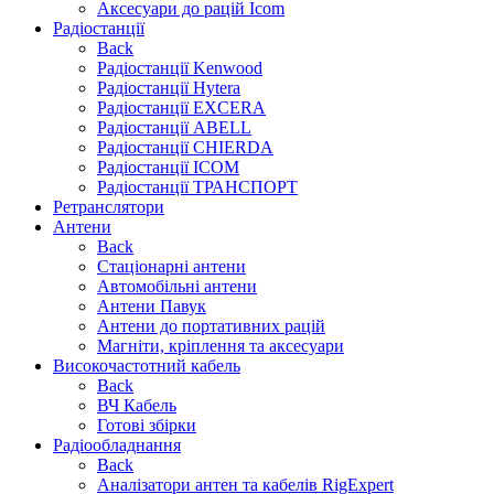
Аксесуари до рацій Icom
Радіостанції
Back
Радіостанції Kenwood
Радіостанції Hytera
Радіостанції EXCERA
Радіостанції ABELL
Радіостанції CHIERDA
Радіостанції ICOM
Радіостанції ТРАНСПОРТ
Ретранслятори
Антени
Back
Стаціонарні антени
Автомобільні антени
Антени Павук
Антени до портативних рацій
Магніти, кріплення та аксесуари
Високочастотний кабель
Back
ВЧ Кабель
Готові збірки
Радіообладнання
Back
Аналізатори антен та кабелів RigExpert