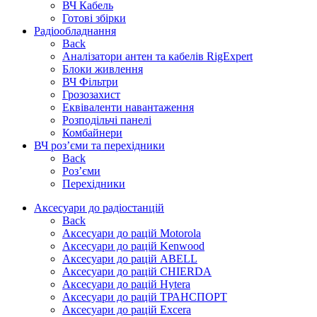
ВЧ Кабель
Готові збірки
Радіообладнання
Back
Аналізатори антен та кабелів RigExpert
Блоки живлення
ВЧ Фільтри
Грозозахист
Еквіваленти навантаження
Розподільчі панелі
Комбайнери
ВЧ роз’єми та перехідники
Back
Роз’єми
Перехідники
Аксесуари до радіостанцій
Back
Аксесуари до рацій Motorola
Аксесуари до рацій Kenwood
Аксесуари до рацій ABELL
Аксесуари до рацій CHIERDA
Аксесуари до рацій Hytera
Аксесуари до рацій ТРАНСПОРТ
Аксесуари до рацій Excera