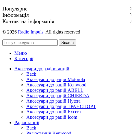
Популярне
Інформація
Контактна інформація
© 2026
Radio Impuls
. All rights reserved
Search
Меню
Категорії
Аксесуари до радіостанцій
Back
Аксесуари до рацій Motorola
Аксесуари до рацій Kenwood
Аксесуари до рацій ABELL
Аксесуари до рацій CHIERDA
Аксесуари до рацій Hytera
Аксесуари до рацій ТРАНСПОРТ
Аксесуари до рацій Excera
Аксесуари до рацій Icom
Радіостанції
Back
Радіостанції Kenwood