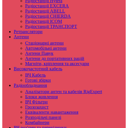
Радіостанції Hytera
Радіостанції EXCERA
Радіостанції ABELL
Радіостанції CHIERDA
Радіостанції ICOM
Радіостанції ТРАНСПОРТ
Ретранслятори
Антени
Стаціонарні антени
Автомобільні антени
Антени Павук
Антени до портативних рацій
Магніти, кріплення та аксесуари
Високочастотний кабель
ВЧ Кабель
Готові збірки
Радіообладнання
Аналізатори антен та кабелів RigExpert
Блоки живлення
ВЧ Фільтри
Грозозахист
Еквіваленти навантаження
Розподільчі панелі
Комбайнери
ВЧ роз’єми та перехідники