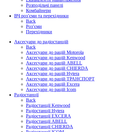
Розподільчі панелі
Комбайнери
ВЧ роз’єми та перехідники
Back
Роз’єми
Перехідники
Аксесуари до радіостанцій
Back
Аксесуари до рацій Motorola
Аксесуари до рацій Kenwood
Аксесуари до рацій ABELL
Аксесуари до рацій CHIERDA
Аксесуари до рацій Hytera
Аксесуари до рацій ТРАНСПОРТ
Аксесуари до рацій Excera
Аксесуари до рацій Icom
Радіостанції
Back
Радіостанції Kenwood
Радіостанції Hytera
Радіостанції EXCERA
Радіостанції ABELL
Радіостанції CHIERDA
Радіостанції ICOM