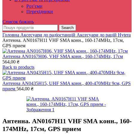
Роз’єми
Перехідники
Список бажань
Search
Головна
Аксесуари до радіостанцій
Аксесуари до рацій Hytera
Антенна. AN0167H11 VHF SMA конн., 160-174MHz, 17см,
GPS прием
Антенна AN0167H06, VHF SMA конн., 160-174MHz, 17см
564,00
₴
Back to products
Антенна AN0435H15, UHF SMA конн., 400-470MHz 9см, GPS
прием
564,00
₴
Антенна. AN0167H11 VHF SMA конн., 160-
174MHz, 17см, GPS прием