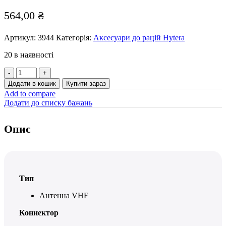
564,00
₴
Артикул:
3944
Категорія:
Аксесуари до рацій Hytera
20 в наявності
Антенна.
AN0167H11
Додати в кошик
Купити зараз
VHF
Add to compare
SMA
Додати до списку бажань
конн.,
160-
174MHz,
Опис
17см,
GPS
прием
кількість
Тип
Антенна VHF
Коннектор