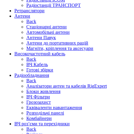
Радіостанції ТРАНСПОРТ
Ретранслятори
Антени
Back
Стаціонарні антени
Автомобільні антени
Антени Павук
Антени до портативних рацій
Магніти, кріплення та аксесуари
Високочастотний кабель
Back
ВЧ Кабель
Готові збірки
Радіообладнання
Back
Аналізатори антен та кабелів RigExpert
Блоки живлення
ВЧ Фільтри
Грозозахист
Еквіваленти навантаження
Розподільчі панелі
Комбайнери
ВЧ роз’єми та перехідники
Back