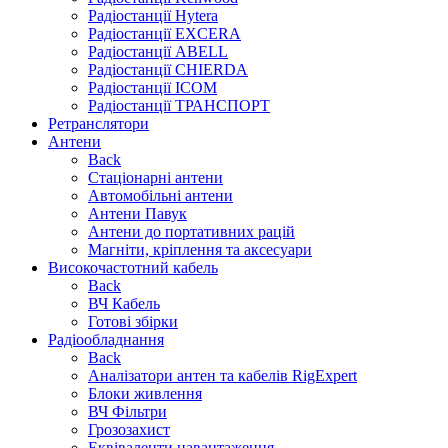
Радіостанції Hytera
Радіостанції EXCERA
Радіостанції ABELL
Радіостанції CHIERDA
Радіостанції ICOM
Радіостанції ТРАНСПОРТ
Ретранслятори
Антени
Back
Стаціонарні антени
Автомобільні антени
Антени Павук
Антени до портативних рацій
Магніти, кріплення та аксесуари
Високочастотний кабель
Back
ВЧ Кабель
Готові збірки
Радіообладнання
Back
Аналізатори антен та кабелів RigExpert
Блоки живлення
ВЧ Фільтри
Грозозахист
Еквіваленти навантаження