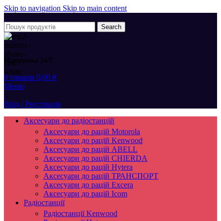
Skip to navigation
Skip to main content
Search
Підтримка 24/7
0
товарів
0,00
₴
Меню
Вхід / Реєстрація
Аксесуари до радіостанцій
Аксесуари до рацій Motorola
Аксесуари до рацій Kenwood
Аксесуари до рацій ABELL
Аксесуари до рацій CHIERDA
Аксесуари до рацій Hytera
Аксесуари до рацій ТРАНСПОРТ
Аксесуари до рацій Excera
Аксесуари до рацій Icom
Радіостанції
Радіостанції Kenwood