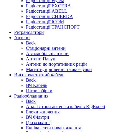
Радіостанції Hytera
Радіостанції EXCERA
Радіостанції ABELL
Радіостанції CHIERDA
Радіостанції ICOM
Радіостанції ТРАНСПОРТ
Ретранслятори
Антени
Back
Стаціонарні антени
Автомобільні антени
Антени Павук
Антени до портативних рацій
Магніти, кріплення та аксесуари
Високочастотний кабель
Back
ВЧ Кабель
Готові збірки
Радіообладнання
Back
Аналізатори антен та кабелів RigExpert
Блоки живлення
ВЧ Фільтри
Грозозахист
Еквіваленти навантаження