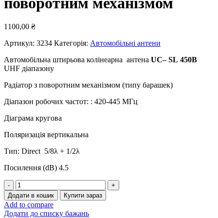
поворотним механізмом
1100,00
₴
Артикул:
3234
Категорія:
Автомобільні антени
Автомобільна штирьова колінеарна антена
U
C
–
SL
450В
UHF діапазону
Радіатор з поворотним механізмом (типу барашек)
Діапазон робочих частот: : 420-445 МГц
Діаграма кругова
Поляризація вертикальна
Тип: Direct 5/8λ + 1/2λ
Посилення (dB) 4.5
Автомобільна
антена
Додати в кошик
Купити зараз
Tran-
Add to compare
Max
Додати до списку бажань