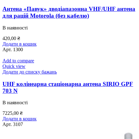
Антена «Павук» дводіапазонна VHF/UHF антена
для рацій Motorola (без кабелю)
В наявності
420,00
₴
Додати в кошик
Арт.
1300
Add to compare
Quick view
Додати до списку бажань
UHF колінеарна стаціонарна антена SIRIO GPF
703 N
В наявності
7225,00
₴
Додати в кошик
Арт.
3107