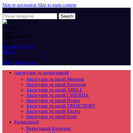
Skip to navigation
Skip to main content
Search
Підтримка 24/7
0
товарів
0,00
₴
Меню
Вхід / Реєстрація
Аксесуари до радіостанцій
Аксесуари до рацій Motorola
Аксесуари до рацій Kenwood
Аксесуари до рацій ABELL
Аксесуари до рацій CHIERDA
Аксесуари до рацій Hytera
Аксесуари до рацій ТРАНСПОРТ
Аксесуари до рацій Excera
Аксесуари до рацій Icom
Радіостанції
Радіостанції Kenwood