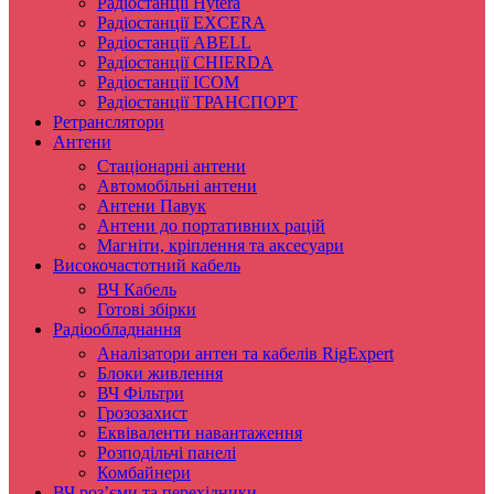
Радіостанції Hytera
Радіостанції EXCERA
Радіостанції ABELL
Радіостанції CHIERDA
Радіостанції ICOM
Радіостанції ТРАНСПОРТ
Ретранслятори
Антени
Стаціонарні антени
Автомобільні антени
Антени Павук
Антени до портативних рацій
Магніти, кріплення та аксесуари
Високочастотний кабель
ВЧ Кабель
Готові збірки
Радіообладнання
Аналізатори антен та кабелів RigExpert
Блоки живлення
ВЧ Фільтри
Грозозахист
Еквіваленти навантаження
Розподільчі панелі
Комбайнери
ВЧ роз’єми та перехідники