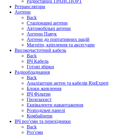
Радіостанції ТРАНСПОРТ
Ретранслятори
Антени
Back
Стаціонарні антени
Автомобільні антени
Антени Павук
Антени до портативних рацій
Магніти, кріплення та аксесуари
Високочастотний кабель
Back
ВЧ Кабель
Готові збірки
Радіообладнання
Back
Аналізатори антен та кабелів RigExpert
Блоки живлення
ВЧ Фільтри
Грозозахист
Еквіваленти навантаження
Розподільчі панелі
Комбайнери
ВЧ роз’єми та перехідники
Back
Роз’єми