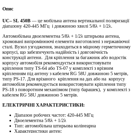
UC-
SL
Опис
450В
радіатор
U
C
–
SL
450В
— це мобільна антена вертикальної поляризації
з
діапазону 420-445 МГц
і довжиною хвилі 5/8λ + 1/2λ.
поворотним
механізмом
Автомобільна двоелементна 5/8λ + 1/2λ штирьова антена,
кількість
хромовані випромінюючі елементи виготовлені з нержавіючої
сталі. Вузол узгодження, знаходиться в міцному герметичному
корпусі, що забезпечують надійність і довговічність
конструкції антени. Для кріплення за багажник або водостік
корпусу автомобіля рекомендується використовувати
кріплення типу TS-64 або TS-07 у комплекті з врізним
кріпленням під антену з кабелем RG 58U довжиною 5 метрів,
типу PS-17. Для врізаного кріплення на дах або на корпусу
автомобіля рекомендується використовувати кріплення типу
PS-18 з поворотним механізмом (типу барашек), у комплекті з
кабелем RG 58U довжиною 5 метрів.
ЕЛЕКТРИЧНІ ХАРАКТЕРИСТИКИ:
Діапазон робочих частот: 420-445 МГц
Двоелементна 5/8λ + 1/2λ
Тип: автомобільна штирьова колінеарна
Характеристики антен: