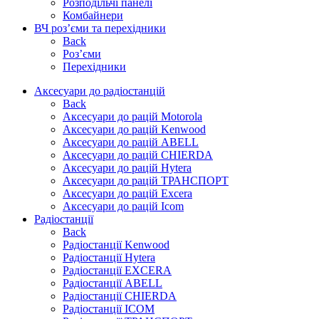
Розподільчі панелі
Комбайнери
ВЧ роз’єми та перехідники
Back
Роз’єми
Перехідники
Аксесуари до радіостанцій
Back
Аксесуари до рацій Motorola
Аксесуари до рацій Kenwood
Аксесуари до рацій ABELL
Аксесуари до рацій CHIERDA
Аксесуари до рацій Hytera
Аксесуари до рацій ТРАНСПОРТ
Аксесуари до рацій Excera
Аксесуари до рацій Icom
Радіостанції
Back
Радіостанції Kenwood
Радіостанції Hytera
Радіостанції EXCERA
Радіостанції ABELL
Радіостанції CHIERDA
Радіостанції ICOM