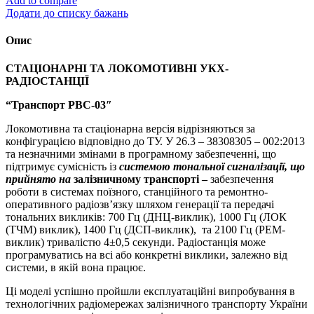
Add to compare
РВС-03"
Додати до списку бажань
UHF
(400-
Опис
470
MHz)
СТАЦІОНАРНІ ТА ЛОКОМОТИВНІ
УКХ
-
кількість
РАДІОСТАНЦІЇ
“Транспорт
РВС
-03″
Локомотивна та стаціонарна версія відрізняються за
конфігурацією відповідно до ТУ. У 26.3 – 38308305 – 002:2013
та незначними змінами в програмному забезпеченні, що
підтримує сумісність із
системою тональної сигналізації,
що
прийнят
о
на
залізничному транспорті –
забезпечення
роботи в системах поїзного, станційного та ремонтно-
оперативного радіозв’язку шляхом генерації та передачі
тональних викликів: 700 Гц (ДНЦ-виклик), 1000 Гц (ЛОК
(ТЧМ) виклик), 1400 Гц (ДСП-виклик), та 2100 Гц (РEM-
виклик) тривалістю 4±0,5 секунди. Радіостанція може
програмуватись на всі або конкретні виклики, залежно від
системи, в якій вона працює.
Ці моделі успішно пройшли експлуатаційні випробування в
технологічних радіомережах залізничного транспорту України