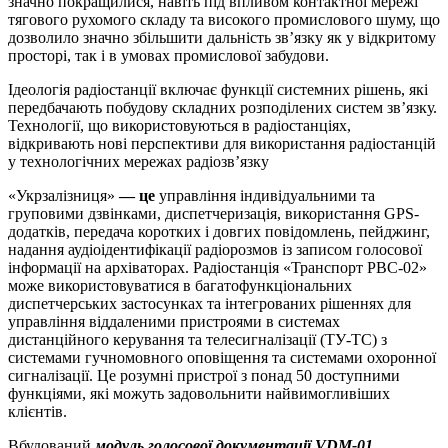
значно покращилися, навіть під впливом контактної мережі
тягового рухомого складу та високого промислового шуму, що
дозволило значно збільшити дальність зв’язку як у відкритому
просторі, так і в умовах промислової забудови.
Ідеологія радіостанції включає функції системних рішень, які
передбачають побудову складних розподілених систем зв’язку.
Технології, що використовуються в радіостанціях,
відкривають нові перспективи для використання радіостанцій
у технологічних мережах радіозв’язку
«Укрзалізниця»
— це
управління індивідуальними та
груповими дзвінками, диспетчеризація, використання GPS-
додатків, передача коротких і довгих повідомлень, пейджинг,
надання аудіоідентифікації радіорозмов із записом голосової
інформації на архіваторах. Радіостанція «Транспорт РВС-02»
може використовуватися в багатофункціональних
диспетчерських застосунках та інтегрованих рішеннях для
управління віддаленими пристроями в системах
дистанційного керування та телесигналізації (ТУ-ТС) з
системами гучномовного оповіщення та системами охоронної
сигналізації. Це розумні пристрої з понад 50 доступними
функціями, які можуть задовольнити найвимогливіших
клієнтів.
Вбудований
модуль голосової документації VDM-01