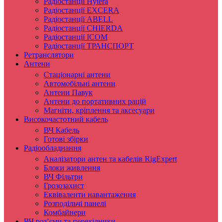
Радіостанції Hytera
Радіостанції EXCERA
Радіостанції ABELL
Радіостанції CHIERDA
Радіостанції ICOM
Радіостанції ТРАНСПОРТ
Ретранслятори
Антени
Стаціонарні антени
Автомобільні антени
Антени Павук
Антени до портативних рацій
Магніти, кріплення та аксесуари
Високочастотний кабель
ВЧ Кабель
Готові збірки
Радіообладнання
Аналізатори антен та кабелів RigExpert
Блоки живлення
ВЧ Фільтри
Грозозахист
Еквіваленти навантаження
Розподільчі панелі
Комбайнери
ВЧ роз’єми та перехідники