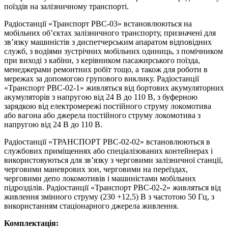
поїздів на залізничному транспорті.
Радіостанції «Транспорт РВС-03» встановлюються на
мобільних об’єктах залізничного транспорту, призначені для
зв’язку машиністів з диспетчерським апаратом відповідних
служб, з водіями зустрічних мобільних одиниць, з помічником
при виході з кабіни, з керівником пасажирського поїзда,
менеджерами ремонтних робіт тощо, а також для роботи в
мережах за допомогою групового виклику. Радіостанції
«Транспорт РВС-02-1» живляться від бортових акумуляторних
акумуляторів з напругою від 24 В до 110 В, з буферною
зарядкою від електромережі постійного струму локомотива
або вагона або джерела постійного струму локомотива з
напругою від 24 В до 110 В.
Радіостанції «ТРАНСПОРТ РВС-02-02» встановлюються в
службових приміщеннях або спеціалізованих контейнерах і
використовуються для зв’язку з черговими залізничної станції,
черговими маневрових зон, черговими на переїздах,
черговими депо локомотивів і машиністами мобільних
підрозділів. Радіостанції «Транспорт РВС-02-2» живляться від
живлення змінного струму (230 +12,5) В з частотою 50 Гц, з
використанням стаціонарного джерела живлення.
Комплектація: