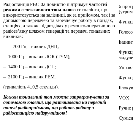
Радіостанція РВС-02 повністю підтримує
частотні
6 прог
режими
селектив
ного тональн
ого
сигналінга, що
(утрим
використовується на залізниці, як за прийомом, так і за
допомогою передачею та забезпечує роботу в поїздах,
Функц
станціях, а також підрозділах у ремонто-оперативного
радіозв’язку шляхом генерації та передачі тональних
Голосо
викликів:
Індика
– 700 Гц – виклик ДНЦ;
Функці
– 1000 Гц – виклик ЛОК (ТЧМ);
модуле
– 1400 Гц – виклик ДСП;
Управл
– 2100 Гц – виклик РEM.
Функці
(тривалість 4±0,5 секунди).
Блокув
Кожен тональний тон можна запрограмувати за
VOX
допомогою клавіші,
що р
озташован
а
на передній
панелі радіоприймача, що робить роботу з
Ручне 
радіо
станцією
найзручнішою!
Сумісн