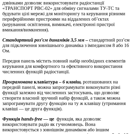
дзвінками дозволяє використовувати радіостанції
«ТРАНСПОРТ РВС-02» для обміну сигналами ТУ-ТС та
будувати цілі мережі для моніторингу та керування різними
периферійними пристроями на віддалених об’єктах
(керування: освітлення, вимикачі, електронні пристрої
вмикання/вимкнення).
Стандартний роз’єм динаміків 3,5 мм
–
стандартний роз’єм
для підключення зовнішнього динаміка з імпедансом 8 або 16
Ом.
Передня панель містить повний набір необхідних елементів
керування для комфортного та ефективного використання
численних функцій радіостанції.
Програмована
клавіатура –
6 клавіш,
розташованих на
передній панелі, можна запрограмувати виконувати різні
функції залежно від численних застосувань, що дозволяє
створити власний зручний набір функцій, а також можна
запрограмувати другу функцію на ту ж клавішу (утримання
клавіші — це друга функція).
Функція hands-free
— це
функція, яка дозволяє
використовувати радіо як гучномовець. Вона
використовується з зовнішнім динаміком або іншим