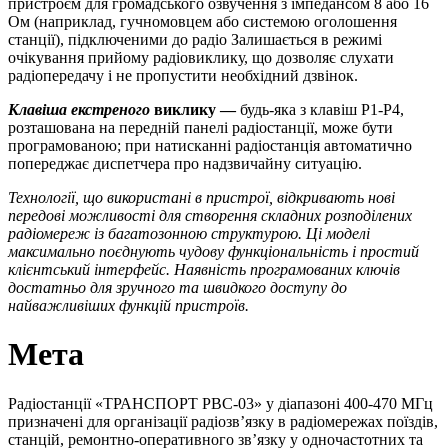
пристроєм для громадського озвучення з імпедансом 8 або 16
Ом (наприклад, гучномовцем або системою оголошення
станції), підключеними до радіо Залишається в режимі
очікування прийому радіовиклику, що дозволяє слухати
радіопередачу і не пропустити необхідний дзвінок.
Клавіша екстреного
виклику —
будь-яка з клавіш P1-P4,
розташована на передній панелі радіостанції, може бути
програмованою; при натисканні радіостанція автоматично
попереджає диспетчера про надзвичайну ситуацію.
Технології,
що
використані в пристрої, відкривають нові
передові можливості для створення складних розподілених
радіомереж із багатозонною структурою. Ці моделі
максимально поєднують чудову функціональність і простий
клієнтський інтерфейс. Наявність програмованих ключів
достатн
ьо
для зручного та швидкого доступу до
найважливіших функцій пристроїв.
Мета
Радіостанції «ТРАНСПОРТ РВС-03» у діапазоні 400-470 МГц
призначені для організації радіозв’язку в радіомережах поїздів,
станцій, ремонтно-оперативного зв’язку у одночастотних та