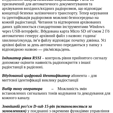
призначений для автоматичного документування та
архівування вихідних/вхідних радіорозмов, що відповідає
концепції безпеки залізничного транспорту. Тепер керування
та ідентифікація радіорозмов можливі безпосередньо на
кожній радіостанції. Читання та відтворення архівованих
даних здійснюється стандартними інструментами Windows
через USB-інтерфейс. Вбудована карта Micro SD об’ємом 2 Гб
автоматично генерує архівний файл з назвою: година/
хвилина/секунда, ім’я файлу відповідає початку дзвінка. Усі
архівні файли за день автоматично передаються у папку з
відповідною назвою
—
рік/місяць/день.
Індикатор рівня RSSI
– контроль рівня прийнятого сигналу
допоможе оцінити наявність радіопокриття з іншої
радіостанції в радіозоні.
Вбудований цифровий ідентифікатор
абонента – для
миттєвої ідентифікації виклику радіостанції
Вибір тону оператора
–
Можливість змін
встановлених сигнальних тонів кодування та декодування для
кожного каналу.
Зовнішній роз’єм D-sub 15-
pin (
встановлюється за
замовленням)
у поєднанні з окремими функціями управління