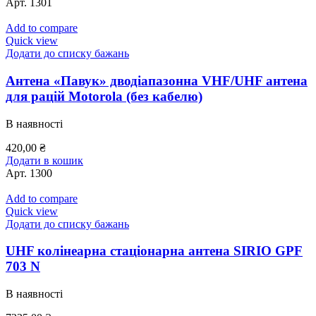
Арт.
1301
Add to compare
Quick view
Додати до списку бажань
Антена «Павук» дводіапазонна VHF/UHF антена
для рацій Motorola (без кабелю)
В наявності
420,00
₴
Додати в кошик
Арт.
1300
Add to compare
Quick view
Додати до списку бажань
UHF колінеарна стаціонарна антена SIRIO GPF
703 N
В наявності