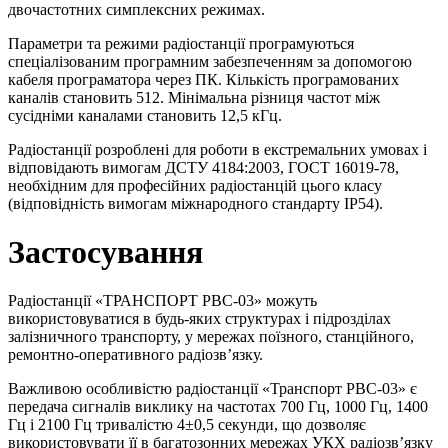
двочастотних симплексних режимах.
Параметри та режими радіостанції програмуються
спеціалізованим програмним забезпеченням за допомогою
кабеля програматора через ПК. Кількість програмованих
каналів становить 512. Мінімальна різниця частот між
сусідніми каналами становить 12,5 кГц.
Радіостанції розроблені для роботи в екстремальних умовах і
відповідають вимогам ДСТУ 4184:2003, ГОСТ 16019-78,
необхідним для професійних радіостанцій цього класу
(відповідність вимогам міжнародного стандарту IP54).
Застосування
Радіостанції «ТРАНСПОРТ РВС-03» можуть
використовуватися в будь-яких структурах і підрозділах
залізничного транспорту, у мережах поїзного, станційного,
ремонтно-оперативного радіозв’язку.
Важливою особливістю радіостанції «Транспорт РВС-03» є
передача сигналів виклику на частотах 700 Гц, 1000 Гц, 1400
Гц і 2100 Гц тривалістю 4±0,5 секунди, що дозволяє
використовувати її в багатозонних мережах УКХ радіозв’язку