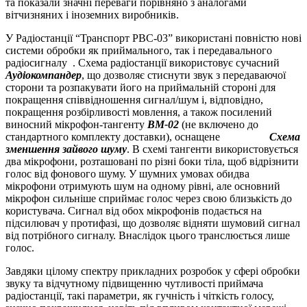
та показали значні переваги порівняно з аналогами
вітчизняних і іноземних виробників.
У Радіостанції “Транспорт РВС-03” використані повністю нові
системи обробки як приймального, так і передавального
радіосигналу . Схема радіостанції використовує сучасний
Аудіокомпандер
, що дозволяє стиснути звук з передаваючої
сторони та розпакувати його на приймальній стороні для
покращення співвідношення сигнал/шум і, відповідно,
покращення розбірливості мовлення, а також посилений
виносний мікрофон-тангенту
ВM-02
(не включено до
стандартного комплекту доставки), оснащене
Схема
зменшення зайвого шуму
. В схемі тангенти використовується
два мікрофони, розташовані по різні боки тіла, щоб відрізнити
голос від фонового шуму. У шумних умовах обидва
мікрофони отримують шум на одному рівні, але основний
мікрофон сильніше сприймає голос через свою близькість до
користувача. Сигнал від обох мікрофонів подається на
підсилювач у протифазі, що дозволяє відняти шумовий сигнал
від потрібного сигналу. Внаслідок цього транслюється лише
голос.
Завдяки цілому спектру прикладних розробок у сфері обробки
звуку та відчутному підвищенню чутливості приймача
радіостанції, такі параметри, як гучність і чіткість голосу,