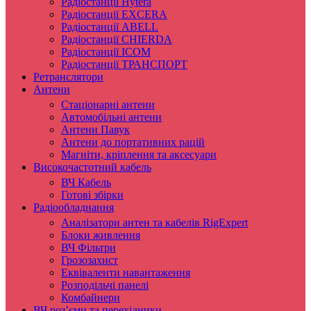
Радіостанції Hytera
Радіостанції EXCERA
Радіостанції ABELL
Радіостанції CHIERDA
Радіостанції ICOM
Радіостанції ТРАНСПОРТ
Ретранслятори
Антени
Стаціонарні антени
Автомобільні антени
Антени Павук
Антени до портативних рацій
Магніти, кріплення та аксесуари
Високочастотний кабель
ВЧ Кабель
Готові збірки
Радіообладнання
Аналізатори антен та кабелів RigExpert
Блоки живлення
ВЧ Фільтри
Грозозахист
Еквіваленти навантаження
Розподільчі панелі
Комбайнери
ВЧ роз’єми та перехідники