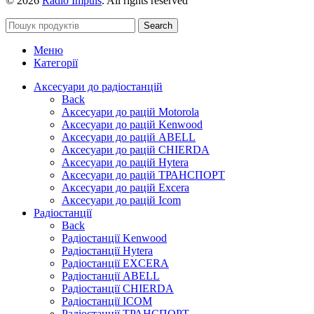
© 2026
Radio Impuls
. All rights reserved
Search
Меню
Категорії
Аксесуари до радіостанцій
Back
Аксесуари до рацій Motorola
Аксесуари до рацій Kenwood
Аксесуари до рацій ABELL
Аксесуари до рацій CHIERDA
Аксесуари до рацій Hytera
Аксесуари до рацій ТРАНСПОРТ
Аксесуари до рацій Excera
Аксесуари до рацій Icom
Радіостанції
Back
Радіостанції Kenwood
Радіостанції Hytera
Радіостанції EXCERA
Радіостанції ABELL
Радіостанції CHIERDA
Радіостанції ICOM
Радіостанції ТРАНСПОРТ