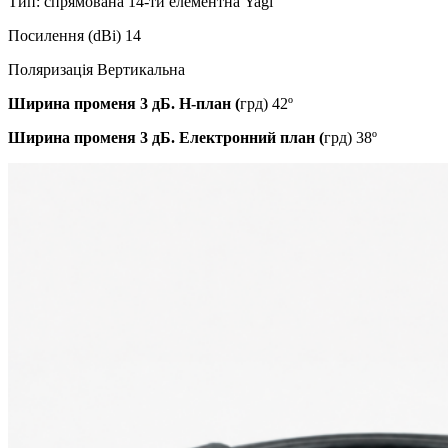
Тип: спрямована 14-ти елементна Yagi
Посилення (dBі) 14
Поляризація Вертикальна
Ширина променя 3 дБ. Н-план (
грд) 42º
Ширина променя 3 дБ. Електронний план (
грд) 38º