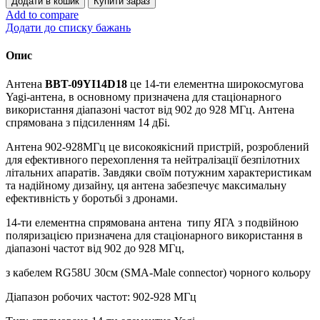
Додати в кошик
Купити зараз
спрямована
Add to compare
антена
Додати до списку бажань
з
подвійною
Опис
поляризацією
Yagi
Антена
BBT-09YI14D18
це 14-ти елементна широкосмугова
14-
Yagi-антена, в основному призначена для стаціонарного
ти
використання діапазоні частот від 902 до 928 МГц. Антена
елементна
спрямована з підсиленням 14 дБі.
з
петльовим
Антена 902-928МГц це високоякісний пристрій, розроблений
вібратором
для ефективного перехоплення та нейтралізації безпілотних
902-
літальних апаратів. Завдяки своїм потужним характеристикам
928
та надійному дизайну, ця антена забезпечує максимальну
МГц
ефективність у боротьбі з дронами.
кількість
14-ти елементна спрямована антена типу ЯГА з подвійною
поляризацією призначена для стаціонарного використання в
діапазоні частот від 902 до 928 МГц,
з кабелем RG58U 30см (SMA-Male connector) чорного кольору
Діапазон робочих частот: 902-928 МГц