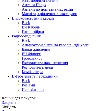
Автомобільні антени
Антени Павук
Антени до портативних рацій
Магніти, кріплення та аксесуари
Високочастотний кабель
Back
ВЧ Кабель
Готові збірки
Радіообладнання
Back
Аналізатори антен та кабелів RigExpert
Блоки живлення
ВЧ Фільтри
Грозозахист
Еквіваленти навантаження
Розподільчі панелі
Комбайнери
ВЧ роз’єми та перехідники
Back
Роз’єми
Перехідники
Кошик для покупок
Закрити
Увійдіть