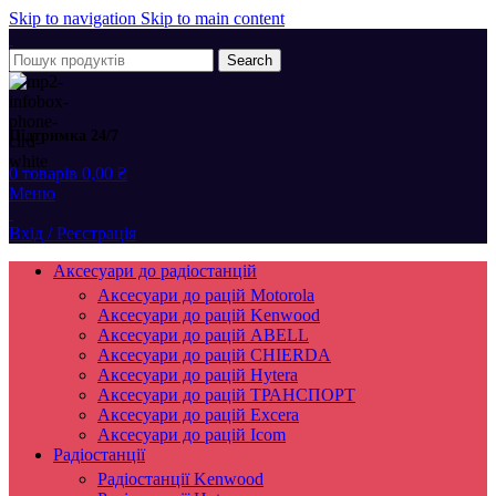
Skip to navigation
Skip to main content
Search
Підтримка 24/7
0
товарів
0,00
₴
Меню
Вхід / Реєстрація
Аксесуари до радіостанцій
Аксесуари до рацій Motorola
Аксесуари до рацій Kenwood
Аксесуари до рацій ABELL
Аксесуари до рацій CHIERDA
Аксесуари до рацій Hytera
Аксесуари до рацій ТРАНСПОРТ
Аксесуари до рацій Excera
Аксесуари до рацій Icom
Радіостанції
Радіостанції Kenwood