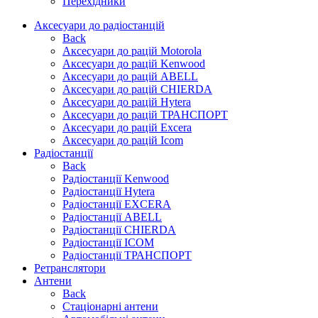
Перехідники
Аксесуари до радіостанцій
Back
Аксесуари до рацій Motorola
Аксесуари до рацій Kenwood
Аксесуари до рацій ABELL
Аксесуари до рацій CHIERDA
Аксесуари до рацій Hytera
Аксесуари до рацій ТРАНСПОРТ
Аксесуари до рацій Excera
Аксесуари до рацій Icom
Радіостанції
Back
Радіостанції Kenwood
Радіостанції Hytera
Радіостанції EXCERA
Радіостанції ABELL
Радіостанції CHIERDA
Радіостанції ICOM
Радіостанції ТРАНСПОРТ
Ретранслятори
Антени
Back
Стаціонарні антени