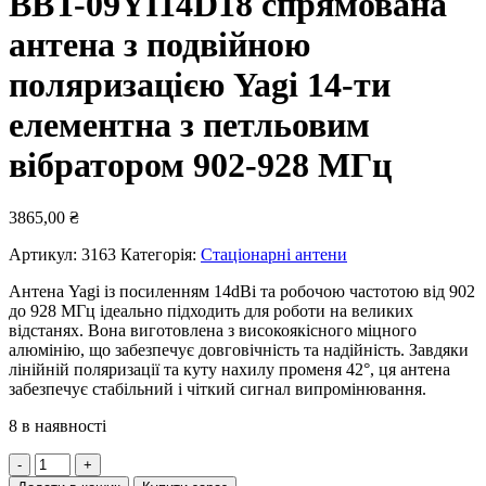
BBT-09YI14D18 спрямована
антена з подвійною
поляризацією Yagi 14-ти
елементна з петльовим
вібратором 902-928 МГц
3865,00
₴
Артикул:
3163
Категорія:
Стаціонарні антени
Антена Yagi із посиленням 14dBi та робочою частотою від 902
до 928 МГц ідеально підходить для роботи на великих
відстанях. Вона виготовлена ​​з високоякісного міцного
алюмінію, що забезпечує довговічність та надійність. Завдяки
лінійній поляризації та куту нахилу променя 42°, ця антена
забезпечує стабільний і чіткий сигнал випромінювання.
8 в наявності
BBT-
09YI14D18