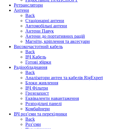
Ретранслятори
Антени
Back
Стаціонарні антени
Автомобільні антени
Антени Павук
Антени до портативних рацій
Магніти, кріплення та аксесуари
Високочастотний кабель
Back
ВЧ Кабель
Готові збірки
Радіообладнання
Back
Аналізатори антен та кабелів RigExpert
Блоки живлення
ВЧ Фільтри
Грозозахист
Еквіваленти навантаження
Розподільчі панелі
Комбайнери
ВЧ роз’єми та перехідники
Back
Роз’єми