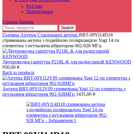
Роз’єми
Перехідники
Список бажань
Search
Головна
Антени
Стаціонарні антени
BBT-09YI14D18
спрямована антена з подвійною поляризацією Yagi 14-ти
елементна з петльовим вібратором 902-928 МГц
Двупроводна гарнітура P218L-К для радіостанцій KENWOOD
950,00
₴
Back to products
Антена BBT-09YI12V09 спрямована Yagi 12-ти елементна з
петльовим вібратором 902-928МГц
1435,00
₴