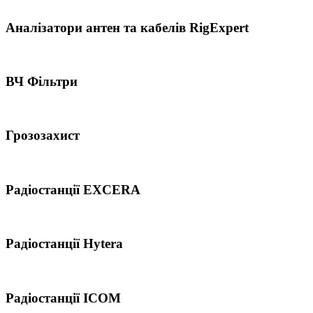
Аналізатори антен та кабелів RigExpert
ВЧ Фільтри
Грозозахист
Радіостанції EXCERA
Радіостанції Hytera
Радіостанції ICOM