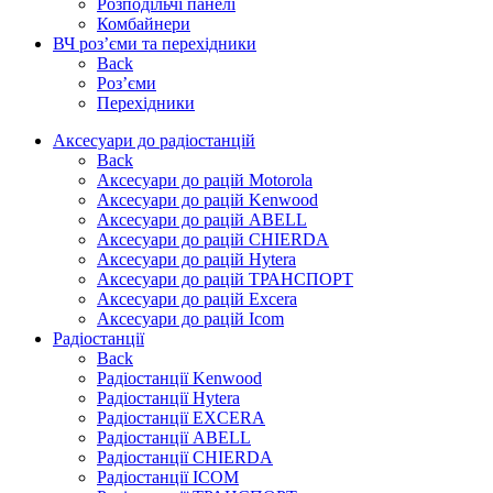
Розподільчі панелі
Комбайнери
ВЧ роз’єми та перехідники
Back
Роз’єми
Перехідники
Аксесуари до радіостанцій
Back
Аксесуари до рацій Motorola
Аксесуари до рацій Kenwood
Аксесуари до рацій ABELL
Аксесуари до рацій CHIERDA
Аксесуари до рацій Hytera
Аксесуари до рацій ТРАНСПОРТ
Аксесуари до рацій Excera
Аксесуари до рацій Icom
Радіостанції
Back
Радіостанції Kenwood
Радіостанції Hytera
Радіостанції EXCERA
Радіостанції ABELL
Радіостанції CHIERDA
Радіостанції ICOM