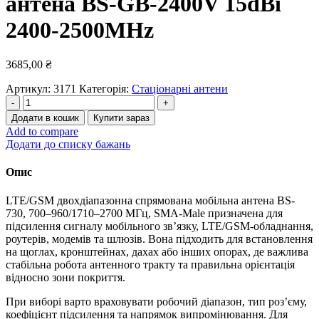
антена BS-GB-2400V 15dBi
2400-2500MHz
3685,00
₴
Артикул:
3171
Категорія:
Стаціонарні антени
Фібергласова
всеспрямована
Додати в кошик
Купити зараз
антена
Add to compare
BS-
Додати до списку бажань
GB-
2400V
Опис
15dBi
2400-
LTE/GSM двохдіапазонна спрямована мобільна антена BS-
2500MHz
730, 700–960/1710–2700 МГц, SMA-Male призначена для
кількість
підсилення сигналу мобільного зв’язку, LTE/GSM-обладнання,
роутерів, модемів та шлюзів. Вона підходить для встановлення
на щоглах, кронштейнах, дахах або інших опорах, де важлива
стабільна робота антенного тракту та правильна орієнтація
відносно зони покриття.
При виборі варто враховувати робочий діапазон, тип роз’єму,
коефіцієнт підсилення та напрямок випромінювання. Для