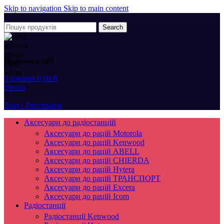
Skip to navigation
Skip to main content
Search
Підтримка 24/7
0
товарів
0,00
₴
Меню
Вхід / Реєстрація
Аксесуари до радіостанцій
Аксесуари до рацій Motorola
Аксесуари до рацій Kenwood
Аксесуари до рацій ABELL
Аксесуари до рацій CHIERDA
Аксесуари до рацій Hytera
Аксесуари до рацій ТРАНСПОРТ
Аксесуари до рацій Excera
Аксесуари до рацій Icom
Радіостанції
Радіостанції Kenwood