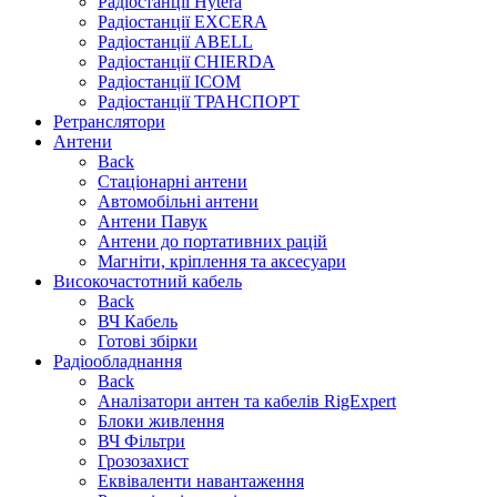
Радіостанції Hytera
Радіостанції EXCERA
Радіостанції ABELL
Радіостанції CHIERDA
Радіостанції ICOM
Радіостанції ТРАНСПОРТ
Ретранслятори
Антени
Back
Стаціонарні антени
Автомобільні антени
Антени Павук
Антени до портативних рацій
Магніти, кріплення та аксесуари
Високочастотний кабель
Back
ВЧ Кабель
Готові збірки
Радіообладнання
Back
Аналізатори антен та кабелів RigExpert
Блоки живлення
ВЧ Фільтри
Грозозахист
Еквіваленти навантаження