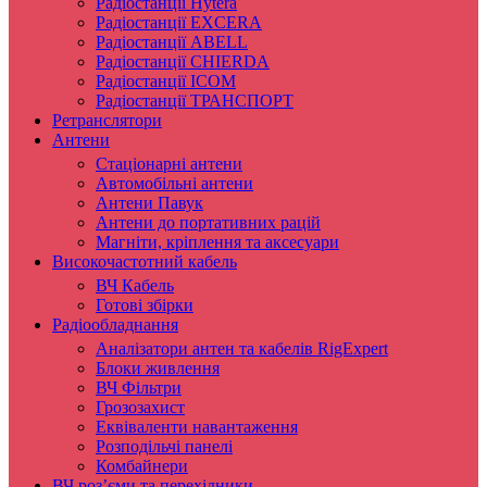
Радіостанції Hytera
Радіостанції EXCERA
Радіостанції ABELL
Радіостанції CHIERDA
Радіостанції ICOM
Радіостанції ТРАНСПОРТ
Ретранслятори
Антени
Стаціонарні антени
Автомобільні антени
Антени Павук
Антени до портативних рацій
Магніти, кріплення та аксесуари
Високочастотний кабель
ВЧ Кабель
Готові збірки
Радіообладнання
Аналізатори антен та кабелів RigExpert
Блоки живлення
ВЧ Фільтри
Грозозахист
Еквіваленти навантаження
Розподільчі панелі
Комбайнери
ВЧ роз’єми та перехідники