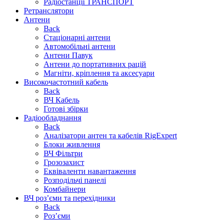
Радіостанції ТРАНСПОРТ
Ретранслятори
Антени
Back
Стаціонарні антени
Автомобільні антени
Антени Павук
Антени до портативних рацій
Магніти, кріплення та аксесуари
Високочастотний кабель
Back
ВЧ Кабель
Готові збірки
Радіообладнання
Back
Аналізатори антен та кабелів RigExpert
Блоки живлення
ВЧ Фільтри
Грозозахист
Еквіваленти навантаження
Розподільчі панелі
Комбайнери
ВЧ роз’єми та перехідники
Back
Роз’єми