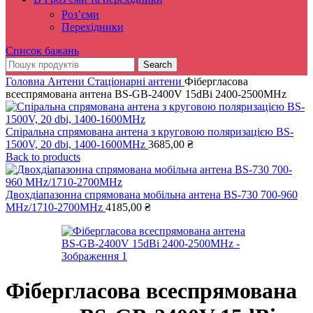
Роз’єми
Перехідники
Список бажань
Search
Головна
Антени
Стаціонарні антени
Фібергласова
всеспрямована антена BS-GB-2400V 15dBi 2400-2500MHz
Спіральна спрямована антена з круговою поляризацією BS-
1500V, 20 dbi, 1400-1600MHz
3685,00
₴
Back to products
Двохдіапазонна спрямована мобільна антена BS-730 700-960
MHz/1710-2700MHz
4185,00
₴
Фібергласова всеспрямована