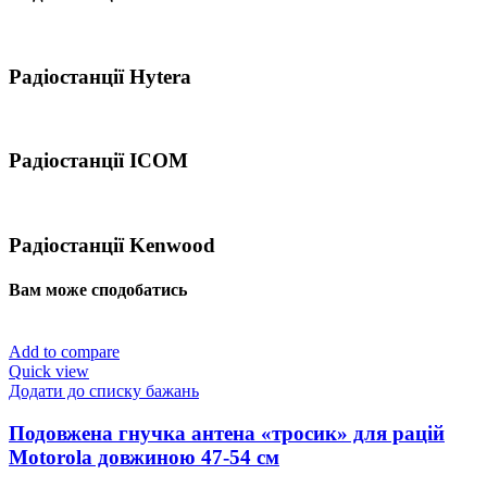
Радіостанції Hytera
Радіостанції ICOM
Радіостанції Kenwood
Вам може сподобатись
Add to compare
Quick view
Додати до списку бажань
Подовжена гнучка антена «тросик» для рацій
Motorola довжиною 47-54 см