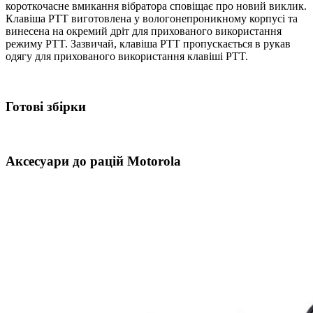
короткочасне вмикання вібратора сповіщає про новий виклик.
Hytera
Клавіша PTT виготовлена у вологонепроникному корпусі та
PD-
винесена на окремий дріт для прихованого використання
4**
режиму PTT. Зазвичай, клавіша PTT пропускається в рукав
і
одягу для прихованого використання клавіші PTT.
PD-
5*
серії
кількість
Готові збірки
Аксесуари до рацій Motorola