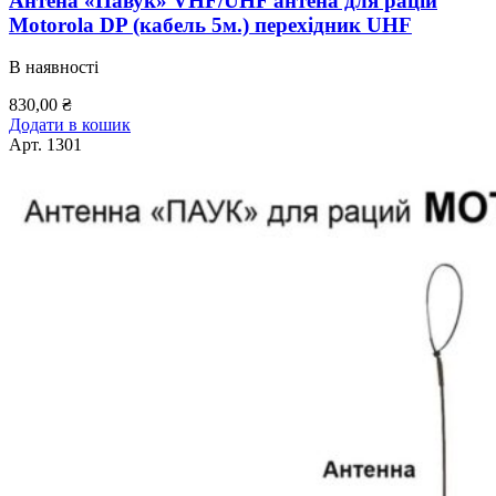
Антена «Павук» VHF/UHF антена для рацій
Motorola DP (кабель 5м.) перехідник UHF
В наявності
830,00
₴
Додати в кошик
Арт.
1301