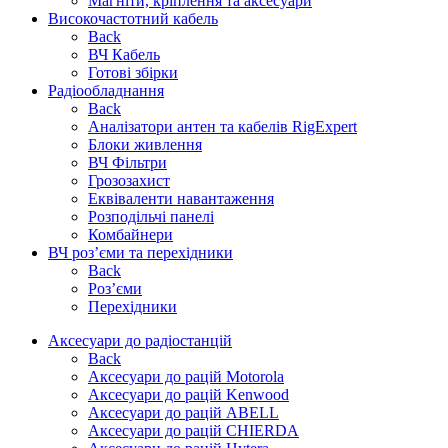
Магніти, кріплення та аксесуари
Високочастотний кабель
Back
ВЧ Кабель
Готові збірки
Радіообладнання
Back
Аналізатори антен та кабелів RigExpert
Блоки живлення
ВЧ Фільтри
Грозозахист
Еквіваленти навантаження
Розподільчі панелі
Комбайнери
ВЧ роз’єми та перехідники
Back
Роз’єми
Перехідники
Аксесуари до радіостанцій
Back
Аксесуари до рацій Motorola
Аксесуари до рацій Kenwood
Аксесуари до рацій ABELL
Аксесуари до рацій CHIERDA