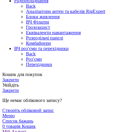
Радіообладнання
Back
Аналізатори антен та кабелів RigExpert
Блоки живлення
ВЧ Фільтри
Грозозахист
Еквіваленти навантаження
Розподільчі панелі
Комбайнери
ВЧ роз’єми та перехідники
Back
Роз’єми
Перехідники
Кошик для покупок
Закрити
Увійдіть
Закрити
Ще немає облікового запису?
Створіть обліковий запис
Меню
Список бажань
0
товарів
Кошик
Мій Акаунт