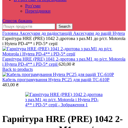
Роз’єми
Перехідники
Список бажань
Search
Головна
Аксесуари до радіостанцій
Аксесуари до рацій Hytera
Гарнітура HRE (PRE) 1042 2-дротова з раз.M1 до р/ст. Motorola
і Hytera PD-4** і PD-5* серії
Гарнітура HRE (PRE) 1041 2-дротова з раз.M1 до р/ст. Motorola
і Hytera PD-4** і PD-5* серії
620,00
₴
Back to products
Кабель програмування Hytera PC25 для рацій TC-610Р
483,00
₴
Гарнітура HRE (PRE) 1042 2-