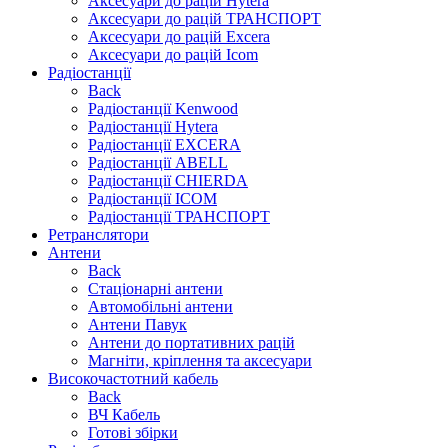
Аксесуари до рацій Hytera
Аксесуари до рацій ТРАНСПОРТ
Аксесуари до рацій Excera
Аксесуари до рацій Icom
Радіостанції
Back
Радіостанції Kenwood
Радіостанції Hytera
Радіостанції EXCERA
Радіостанції ABELL
Радіостанції CHIERDA
Радіостанції ICOM
Радіостанції ТРАНСПОРТ
Ретранслятори
Антени
Back
Стаціонарні антени
Автомобільні антени
Антени Павук
Антени до портативних рацій
Магніти, кріплення та аксесуари
Високочастотний кабель
Back
ВЧ Кабель
Готові збірки