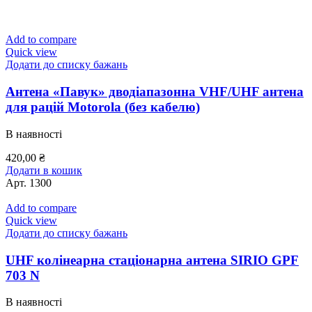
Add to compare
Quick view
Додати до списку бажань
Антена «Павук» дводіапазонна VHF/UHF антена
для рацій Motorola (без кабелю)
В наявності
420,00
₴
Додати в кошик
Арт.
1300
Add to compare
Quick view
Додати до списку бажань
UHF колінеарна стаціонарна антена SIRIO GPF
703 N
В наявності