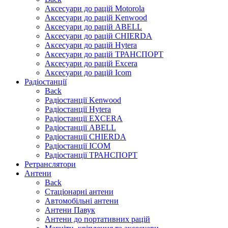
Аксесуари до рацій Motorola
Аксесуари до рацій Kenwood
Аксесуари до рацій ABELL
Аксесуари до рацій CHIERDA
Аксесуари до рацій Hytera
Аксесуари до рацій ТРАНСПОРТ
Аксесуари до рацій Excera
Аксесуари до рацій Icom
Радіостанції
Back
Радіостанції Kenwood
Радіостанції Hytera
Радіостанції EXCERA
Радіостанції ABELL
Радіостанції CHIERDA
Радіостанції ICOM
Радіостанції ТРАНСПОРТ
Ретранслятори
Антени
Back
Стаціонарні антени
Автомобільні антени
Антени Павук
Антени до портативних рацій