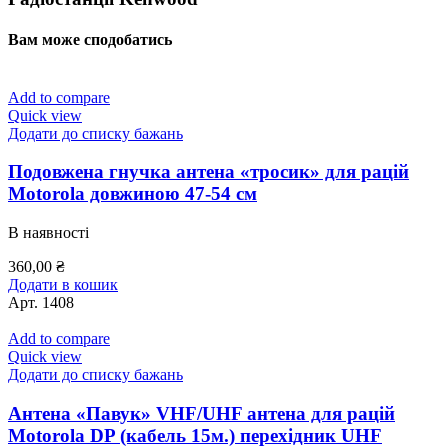
Вам може сподобатись
Add to compare
Quick view
Додати до списку бажань
Подовжена гнучка антена «тросик» для рацій
Motorola довжиною 47-54 см
В наявності
360,00
₴
Додати в кошик
Арт.
1408
Add to compare
Quick view
Додати до списку бажань
Антена «Павук» VHF/UHF антена для рацій
Motorola DP (кабель 15м.) перехідник UHF