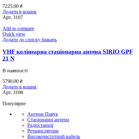
7225,00
₴
Додати в кошик
Арт.
3107
Add to compare
Quick view
Додати до списку бажань
VHF колінеарна стаціонарна антена SIRIO GPF
21 N
В наявності
5790,00
₴
Додати в кошик
Арт.
3108
Популярне
Антени Павук
Стаціонарні антени
Радіостанції
Ретранслятори
Високочастотний кабель