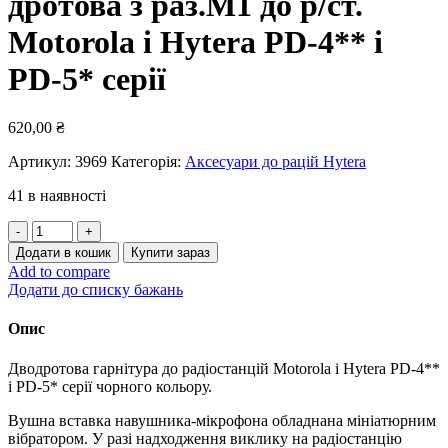
дротова з раз.M1 до р/ст.
Motorola і Hytera PD-4** і
PD-5* серії
620,00
₴
Артикул:
3969
Категорія:
Аксесуари до рацій Hytera
41 в наявності
Гарнітура
HRE
Додати в кошик
Купити зараз
(PRE)
Add to compare
1042
Додати до списку бажань
2-
дротова
Опис
з
раз.M1
Дводротова гарнітура до радіостанцій Motorola і Hytera PD-4**
до
і PD-5* серії чорного кольору.
р/
ст.
Вушна вставка навушника-мікрофона обладнана мініатюрним
Motorola
вібратором. У разі надходження виклику на радіостанцію
і