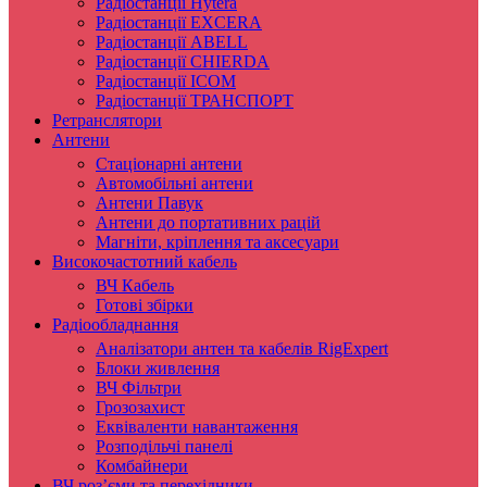
Радіостанції Hytera
Радіостанції EXCERA
Радіостанції ABELL
Радіостанції CHIERDA
Радіостанції ICOM
Радіостанції ТРАНСПОРТ
Ретранслятори
Антени
Стаціонарні антени
Автомобільні антени
Антени Павук
Антени до портативних рацій
Магніти, кріплення та аксесуари
Високочастотний кабель
ВЧ Кабель
Готові збірки
Радіообладнання
Аналізатори антен та кабелів RigExpert
Блоки живлення
ВЧ Фільтри
Грозозахист
Еквіваленти навантаження
Розподільчі панелі
Комбайнери
ВЧ роз’єми та перехідники