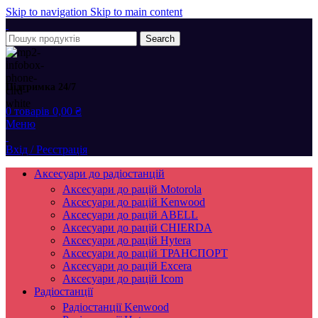
Skip to navigation
Skip to main content
Search
Підтримка 24/7
0
товарів
0,00
₴
Меню
Вхід / Реєстрація
Аксесуари до радіостанцій
Аксесуари до рацій Motorola
Аксесуари до рацій Kenwood
Аксесуари до рацій ABELL
Аксесуари до рацій CHIERDA
Аксесуари до рацій Hytera
Аксесуари до рацій ТРАНСПОРТ
Аксесуари до рацій Excera
Аксесуари до рацій Icom
Радіостанції
Радіостанції Kenwood