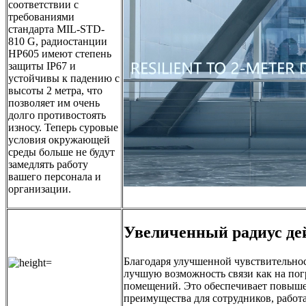
соответствии с
требованиями
стандарта MIL-STD-
810 G, радиостанции
HP605 имеют степень
защиты IP67 и
устойчивы к падению с
высоты 2 метра, что
позволяет им очень
долго противостоять
износу. Теперь суровые
условия окружающей
среды больше не будут
замедлять работу
вашего персонала и
организации.
Увеличенный радиус де
Благодаря улучшенной чувствительно
лучшую возможность связи как на пог
помещений. Это обеспечивает повыше
преимущества для сотрудников, работ