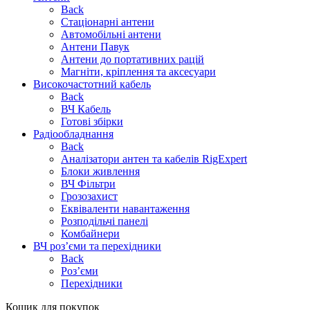
Back
Стаціонарні антени
Автомобільні антени
Антени Павук
Антени до портативних рацій
Магніти, кріплення та аксесуари
Високочастотний кабель
Back
ВЧ Кабель
Готові збірки
Радіообладнання
Back
Аналізатори антен та кабелів RigExpert
Блоки живлення
ВЧ Фільтри
Грозозахист
Еквіваленти навантаження
Розподільчі панелі
Комбайнери
ВЧ роз’єми та перехідники
Back
Роз’єми
Перехідники
Кошик для покупок