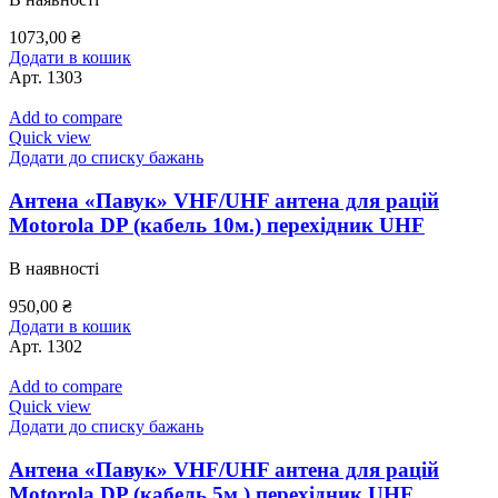
1073,00
₴
Додати в кошик
Арт.
1303
Add to compare
Quick view
Додати до списку бажань
Антена «Павук» VHF/UHF антена для рацій
Motorola DP (кабель 10м.) перехідник UHF
В наявності
950,00
₴
Додати в кошик
Арт.
1302
Add to compare
Quick view
Додати до списку бажань
Антена «Павук» VHF/UHF антена для рацій
Motorola DP (кабель 5м.) перехідник UHF