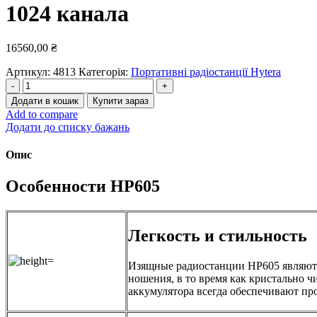
1024 канала
16560,00
₴
Артикул:
4813
Категорія:
Портативні радіостанції Hytera
Hytera
HP605
Додати в кошик
Купити зараз
UHF
Add to compare
—
Додати до списку бажань
Радиостанция
портативная
Опис
цифровая
400-
Особенности HP605
527
МГц
5
Вт
Легкость и стильность
1024
канала
кількість
Изящные радиостанции HP605 являютс
ношения, в то время как кристально ч
аккумулятора всегда обеспечивают пр