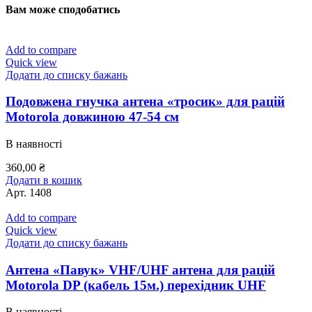
Вам може сподобатись
Add to compare
Quick view
Додати до списку бажань
Подовжена гнучка антена «тросик» для рацій
Motorola довжиною 47-54 см
В наявності
360,00
₴
Додати в кошик
Арт.
1408
Add to compare
Quick view
Додати до списку бажань
Антена «Павук» VHF/UHF антена для рацій
Motorola DP (кабель 15м.) перехідник UHF
В наявності