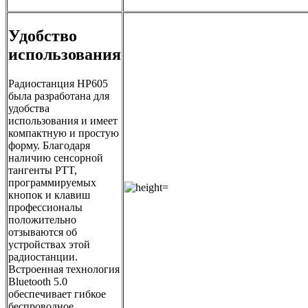
Удобство
использования
Радиостанция HP605
была разработана для
удобства
использования и имеет
компактную и простую
форму. Благодаря
наличию сенсорной
тангенты PTT,
программируемых
кнопок и клавиш
профессионалы
положительно
отзываются об
устройствах этой
радиостанции.
Встроенная технология
Bluetooth 5.0
обеспечивает гибкое
беспроводное