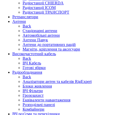
Радіостанції CHIERDA
Радіостанції ICOM
Радіостанції ТРАНСПОРТ
Ретранслятори
Антени
Back
Стаціонарні антени
Автомобільні антени
Антени Павук
Антени до портативних рацій
Магніти, кріплення та аксесуари
Високочастотний кабель
Back
ВЧ Кабель
Готові збірки
Радіообладнання
Back
Аналізатори антен та кабелів RigExpert
Блоки живлення
ВЧ Фільтри
Грозозахист
Еквіваленти навантаження
Розподільчі панелі
Комбайнери
ВЧ роз’єми та перехідники