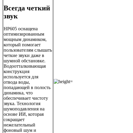
Всегда четкий
звук
HP605 оснащена
оптимизированным
мощным динамиком,
который помогает
пользователям слышать
четкие звуки даже в
шумной обстановке.
Водоотталкивающая
конструкция
используется для
отвода воды,
попадающей в полость
динамика, что
обеспечивает чистоту
звука. Технология
шумоподавления на
основе ИИ, которая
сокращает
нежелательный
фоновый шум и