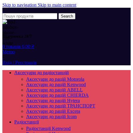
Skip to navigation
Skip to main content
Search
Підтримка 24/7
0
товарів
0,00
₴
Меню
Вхід / Реєстрація
Аксесуари до радіостанцій
Аксесуари до рацій Motorola
Аксесуари до рацій Kenwood
Аксесуари до рацій ABELL
Аксесуари до рацій CHIERDA
Аксесуари до рацій Hytera
Аксесуари до рацій ТРАНСПОРТ
Аксесуари до рацій Excera
Аксесуари до рацій Icom
Радіостанції
Радіостанції Kenwood