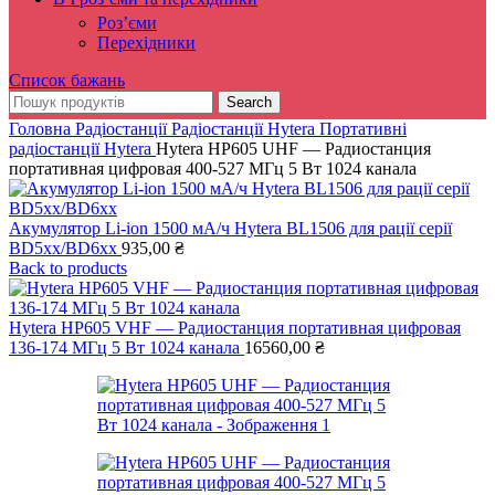
Роз’єми
Перехідники
Список бажань
Search
Головна
Радіостанції
Радіостанції Hytera
Портативні
радіостанції Hytera
Hytera HP605 UHF — Радиостанция
портативная цифровая 400-527 МГц 5 Вт 1024 канала
Акумулятор Li-ion 1500 мА/ч Hytera BL1506 для рації серії
BD5xx/BD6xx
935,00
₴
Back to products
Hytera HP605 VHF — Радиостанция портативная цифровая
136-174 МГц 5 Вт 1024 канала
16560,00
₴