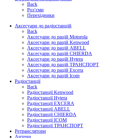
Back
Роз’єми
Перехідники
Аксесуари до радіостанцій
Back
Аксесуари до рацій Motorola
Аксесуари до рацій Kenwood
Аксесуари до рацій ABELL
Аксесуари до рацій CHIERDA
Аксесуари до рацій Hytera
Аксесуари до рацій ТРАНСПОРТ
Аксесуари до рацій Excera
Аксесуари до рацій Icom
Радіостанції
Back
Радіостанції Kenwood
Радіостанції Hytera
Радіостанції EXCERA
Радіостанції ABELL
Радіостанції CHIERDA
Радіостанції ICOM
Радіостанції ТРАНСПОРТ
Ретранслятори
Антени