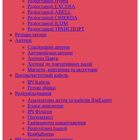
Радіостанції Hytera
Радіостанції EXCERA
Радіостанції ABELL
Радіостанції CHIERDA
Радіостанції ICOM
Радіостанції ТРАНСПОРТ
Ретранслятори
Антени
Стаціонарні антени
Автомобільні антени
Антени Павук
Антени до портативних рацій
Магніти, кріплення та аксесуари
Високочастотний кабель
ВЧ Кабель
Готові збірки
Радіообладнання
Аналізатори антен та кабелів RigExpert
Блоки живлення
ВЧ Фільтри
Грозозахист
Еквіваленти навантаження
Розподільчі панелі
Комбайнери
ВЧ роз’єми та перехідники