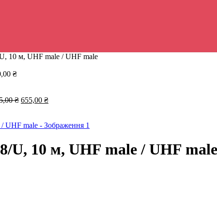
/U, 10 м, UHF male / UHF male
0,00
₴
Оригінальна
Поточна
5,00
₴
655,00
₴
ціна:
ціна:
705,00 ₴.
655,00 ₴.
8/U, 10 м, UHF male / UHF mal