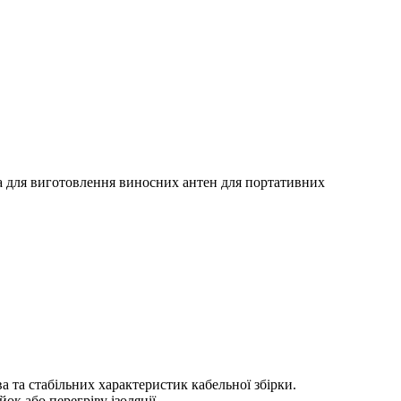
та для виготовлення виносних антен для портативних
 та стабільних характеристик кабельної збірки.
к або перегріву ізоляції.