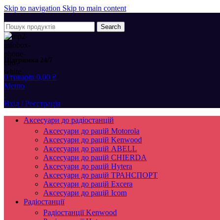
Skip to navigation
Skip to main content
Search
Підтримка 24/7
0
товарів
0,00
₴
Меню
Вхід / Реєстрація
Аксесуари до радіостанцій
Аксесуари до рацій Motorola
Аксесуари до рацій Kenwood
Аксесуари до рацій ABELL
Аксесуари до рацій CHIERDA
Аксесуари до рацій Hytera
Аксесуари до рацій ТРАНСПОРТ
Аксесуари до рацій Excera
Аксесуари до рацій Icom
Радіостанції
Радіостанції Kenwood