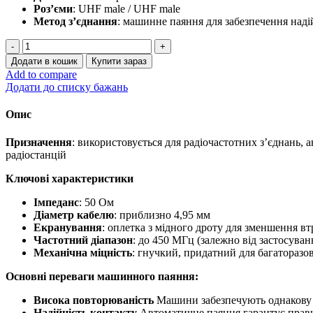
Роз’єми
: UHF male / UHF male
Метод з’єднання
: машинне паяння для забезпечення наді
Готова
кабельна
Додати в кошик
Купити зараз
збірка
Add to compare
з
Додати до списку бажань
RG-
58/U,
Опис
10
м,
Призначення
: використовується для радіочастотних з’єднань,
UHF
радіостанцій
male
/
Ключові характеристики
UHF
male
Імпеданс
: 50 Ом
кількість
Діаметр кабелю
: приблизно 4,95 мм
Екранування
: оплетка з мідного дроту для зменшення вт
Частотний діапазон
: до 450 МГц (залежно від застосуван
Механічна міцність
: гнучкий, придатний для багаторазо
Основні переваги
машинного паяння:
Висока повторюваність
Машини забезпечують однакову як
Надійність контакту
Автоматичне паяння гарантує правил