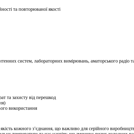
йності та повторюваної якості
 антенних систем, лабораторних вимірювань, аматорського радіо 
рат та захисту від перешкод
ня)
вого використання
ість кожного з’єднання, що важливо для серійного виробництва
ьну температуру та час нагріву, що зменшує ризик холодних пайо