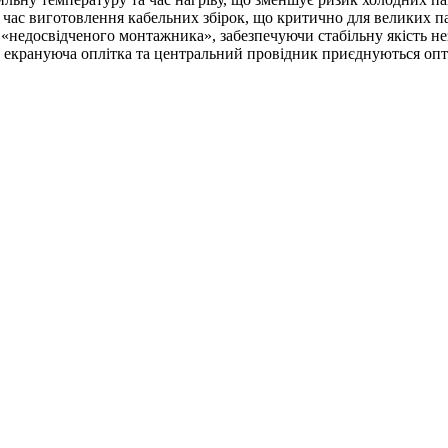
час виготовлення кабельних збірок, що критично для великих па
едосвідченого монтажника», забезпечуючи стабільну якість нез
 екрануюча оплітка та центральний провідник приєднуються оп