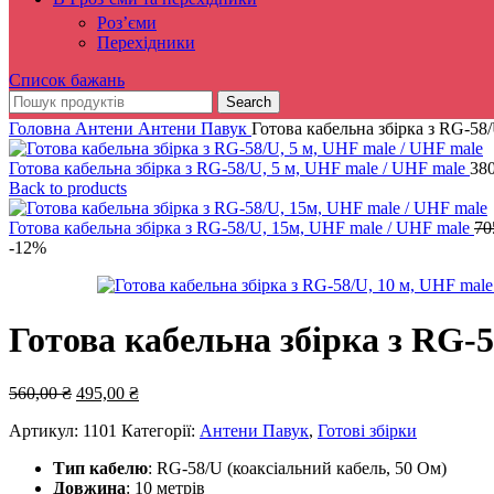
Роз’єми
Перехідники
Список бажань
Search
Головна
Антени
Антени Павук
Готова кабельна збірка з RG-58
Готова кабельна збірка з RG-58/U, 5 м, UHF male / UHF male
38
Back to products
Готова кабельна збірка з RG-58/U, 15м, UHF male / UHF male
70
-12%
Готова кабельна збірка з RG-5
Оригінальна
Поточна
560,00
₴
495,00
₴
ціна:
ціна:
Артикул:
1101
Категорії:
Антени Павук
,
Готові збірки
560,00 ₴.
495,00 ₴.
Тип кабелю
: RG-58/U (коаксіальний кабель, 50 Ом)
Довжина
: 10 метрів