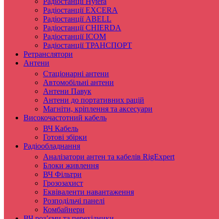
Радіостанції Hytera
Радіостанції EXCERA
Радіостанції ABELL
Радіостанції CHIERDA
Радіостанції ICOM
Радіостанції ТРАНСПОРТ
Ретранслятори
Антени
Стаціонарні антени
Автомобільні антени
Антени Павук
Антени до портативних рацій
Магніти, кріплення та аксесуари
Високочастотний кабель
ВЧ Кабель
Готові збірки
Радіообладнання
Аналізатори антен та кабелів RigExpert
Блоки живлення
ВЧ Фільтри
Грозозахист
Еквіваленти навантаження
Розподільчі панелі
Комбайнери
ВЧ роз’єми та перехідники