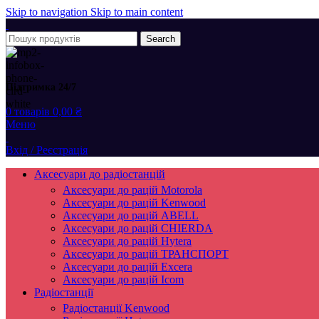
Skip to navigation
Skip to main content
Search
Підтримка 24/7
0
товарів
0,00
₴
Меню
Вхід / Реєстрація
Аксесуари до радіостанцій
Аксесуари до рацій Motorola
Аксесуари до рацій Kenwood
Аксесуари до рацій ABELL
Аксесуари до рацій CHIERDA
Аксесуари до рацій Hytera
Аксесуари до рацій ТРАНСПОРТ
Аксесуари до рацій Excera
Аксесуари до рацій Icom
Радіостанції
Радіостанції Kenwood