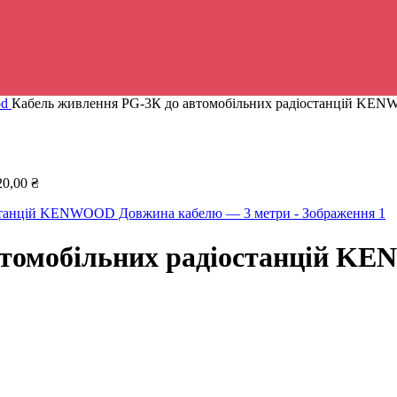
od
Кабель живлення PG-3К до автомобільних радіостанцій KE
20,00
₴
втомобільних радіостанцій 