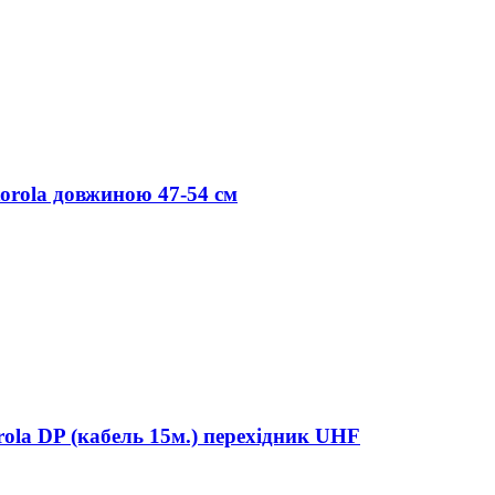
orola довжиною 47-54 см
ola DP (кабель 15м.) перехідник UHF