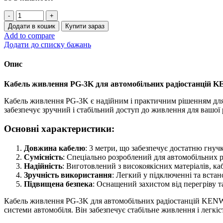
Кабель
живлення
Додати в кошик
Купити зараз
PG-
Add to compare
3К
Додати до списку бажань
до
автомобільних
Опис
радіостанцій
KENWOOD
Кабель живлення PG-3K для автомобільних радіостанцій
Довжина
кабелю
Кабель живлення PG-3K є надійним і практичним рішенням дл
―
забезпечує зручний і стабільний доступ до живлення для вашої
3
метри
Основні характеристики:
кількість
Довжина кабелю
: 3 метри, що забезпечує достатню гнучк
Сумісність
: Спеціально розроблений для автомобільних 
Надійність
: Виготовлений з високоякісних матеріалів, к
Зручність використання
: Легкий у підключенні та вста
Підвищена безпека
: Оснащений захистом від перегріву т
Кабель живлення PG-3K для автомобільних радіостанцій KENWO
системи автомобіля. Він забезпечує стабільне живлення і легкі