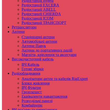
Радіостанції Hytera
Радіостанції EXCERA
Радіостанції ABELL
Радіостанції CHIERDA
Радіостанції ICOM
Радіостанції ТРАНСПОРТ
Ретранслятори
Антени
Стаціонарні антени
Автомобільні антени
Антени Павук
Антени до портативних рацій
Магніти, кріплення та аксесуари
Високочастотний кабель
ВЧ Кабель
Готові збірки
Радіообладнання
Аналізатори антен та кабелів RigExpert
Блоки живлення
ВЧ Фільтри
Грозозахист
Еквіваленти навантаження
Розподільчі панелі
Комбайнери
ВЧ роз’єми та перехідники