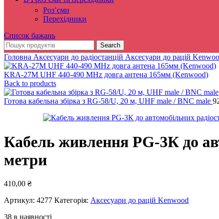
Роз’єми
Перехідники
Список бажань
Search
Головна
Аксесуари до радіостанцій
Аксесуари до рацій Kenwo
KRA-27M UHF 440-490 MHz довга антена 165мм (Kenwood)
Back to products
Готова кабельна збірка з RG-58/U, 20 м, UHF male / BNC male
9
Кабель живлення PG-3К до а
метри
410,00
₴
Артикул:
4277
Категорія:
Аксесуари до рацій Kenwood
38 в наявності