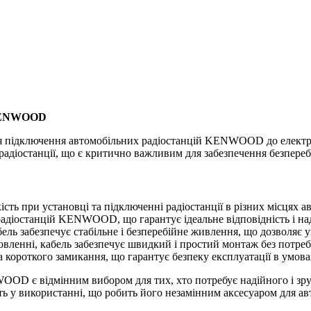
 KENWOOD
я підключення автомобільних радіостанцій KENWOOD до електри
 радіостанції, що є критично важливим для забезпечення безпере
ість при установці та підключенні радіостанції в різних місцях а
радіостанцій KENWOOD, що гарантує ідеальне відповідність і на
абель забезпечує стабільне і безперебійне живлення, що дозволяє
новленні, кабель забезпечує швидкий і простий монтаж без потреб
а короткого замикання, що гарантує безпеку експлуатації в умов
OD є відмінним вибором для тих, хто потребує надійного і зру
сть у використанні, що робить його незамінним аксесуаром для а