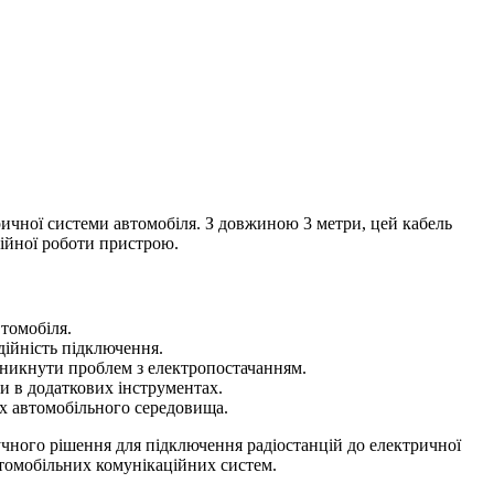
чної системи автомобіля. З довжиною 3 метри, цей кабель
бійної роботи пристрою.
втомобіля.
дійність підключення.
 уникнути проблем з електропостачанням.
и в додаткових інструментах.
ах автомобільного середовища.
чного рішення для підключення радіостанцій до електричної
втомобільних комунікаційних систем.