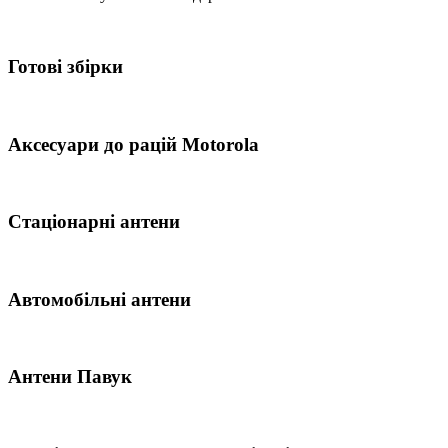
56
біт
кількість
Готові збірки
Аксесуари до рацій Motorola
Стаціонарні антени
Автомобільні антени
Антени Павук