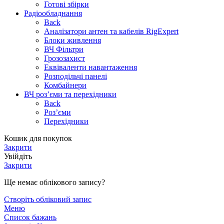
Готові збірки
Радіообладнання
Back
Аналізатори антен та кабелів RigExpert
Блоки живлення
ВЧ Фільтри
Грозозахист
Еквіваленти навантаження
Розподільчі панелі
Комбайнери
ВЧ роз’єми та перехідники
Back
Роз’єми
Перехідники
Кошик для покупок
Закрити
Увійдіть
Закрити
Ще немає облікового запису?
Створіть обліковий запис
Меню
Список бажань