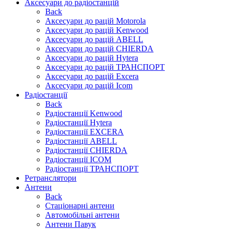
Аксесуари до радіостанцій
Back
Аксесуари до рацій Motorola
Аксесуари до рацій Kenwood
Аксесуари до рацій ABELL
Аксесуари до рацій CHIERDA
Аксесуари до рацій Hytera
Аксесуари до рацій ТРАНСПОРТ
Аксесуари до рацій Excera
Аксесуари до рацій Icom
Радіостанції
Back
Радіостанції Kenwood
Радіостанції Hytera
Радіостанції EXCERA
Радіостанції ABELL
Радіостанції CHIERDA
Радіостанції ICOM
Радіостанції ТРАНСПОРТ
Ретранслятори
Антени
Back
Стаціонарні антени
Автомобільні антени
Антени Павук