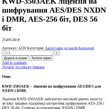
KWD-3503AEK ліцензія на
шифрування AES/DES NXDN
і DMR, AES-256 біт, DES 56
біт
25495,00
₴
Артикул:
4220
Категорія:
Аксесуари до рацій Kenwood
KWD-
3503AEK
Додати в кошик
Купити зараз
ліцензія
Add to compare
на
Додати до списку бажань
шифрування
AES/DES
Опис
NXDN
і
KWD-3503AEK – ліцензія на шифрування AES/DES для
DMR,
NXDN і DMR
AES-
256
Ліцензія KWD-3503AEK забезпечує високий рівень захисту
біт,
зв’язку завдяки підтримці алгоритмів шифрування AES-256 і
DES
DES 56 біт. Сумісна зі стандартами NXDN і DMR