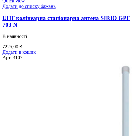
Quick view
Додати до списку бажань
UHF колінеарна стаціонарна антена SIRIO GPF
703 N
В наявності
7225,00
₴
Додати в кошик
Арт.
3107