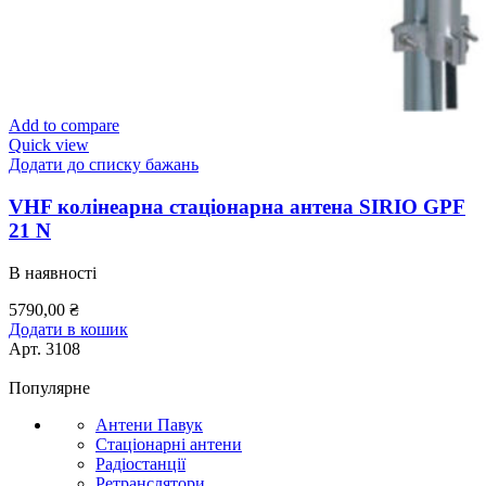
Add to compare
Quick view
Додати до списку бажань
VHF колінеарна стаціонарна антена SIRIO GPF
21 N
В наявності
5790,00
₴
Додати в кошик
Арт.
3108
Популярне
Антени Павук
Стаціонарні антени
Радіостанції
Ретранслятори