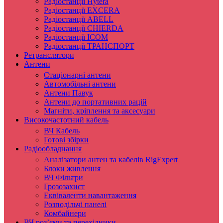
Радіостанції Hytera
Радіостанції EXCERA
Радіостанції ABELL
Радіостанції CHIERDA
Радіостанції ICOM
Радіостанції ТРАНСПОРТ
Ретранслятори
Антени
Стаціонарні антени
Автомобільні антени
Антени Павук
Антени до портативних рацій
Магніти, кріплення та аксесуари
Високочастотний кабель
ВЧ Кабель
Готові збірки
Радіообладнання
Аналізатори антен та кабелів RigExpert
Блоки живлення
ВЧ Фільтри
Грозозахист
Еквіваленти навантаження
Розподільчі панелі
Комбайнери
ВЧ роз’єми та перехідники