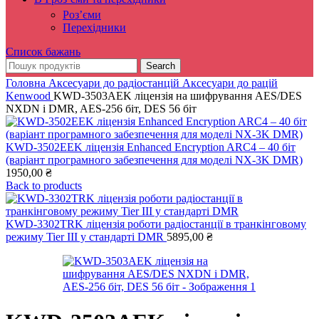
Роз’єми
Перехідники
Список бажань
Search
Головна
Аксесуари до радіостанцій
Аксесуари до рацій
Kenwood
KWD-3503AEK ліцензія на шифрування AES/DES
NXDN і DMR, AES-256 біт, DES 56 біт
KWD-3502EEK ліцензія Enhanced Encryption ARC4 – 40 біт
(варіант програмного забезпечення для моделі NX-3K DMR)
1950,00
₴
Back to products
KWD-3302TRK ліцензія роботи радіостанції в транкінговому
режиму Tier III у стандарті DMR
5895,00
₴