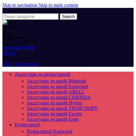
Skip to navigation
Skip to main content
Search
Підтримка 24/7
0
товарів
0,00
₴
Меню
Вхід / Реєстрація
Аксесуари до радіостанцій
Аксесуари до рацій Motorola
Аксесуари до рацій Kenwood
Аксесуари до рацій ABELL
Аксесуари до рацій CHIERDA
Аксесуари до рацій Hytera
Аксесуари до рацій ТРАНСПОРТ
Аксесуари до рацій Excera
Аксесуари до рацій Icom
Радіостанції
Радіостанції Kenwood