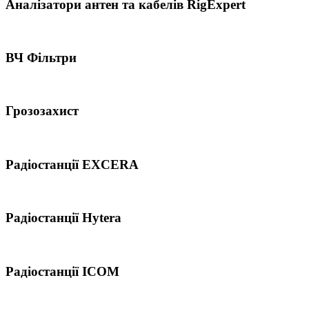
Аналізатори антен та кабелів RigExpert
ВЧ Фільтри
Грозозахист
Радіостанції EXCERA
Радіостанції Hytera
Радіостанції ICOM