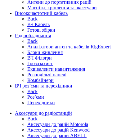
Антени до портативних рацій
Магніти, кріплення та аксесуари
Високочастотний кабель
Back
ВЧ Кабель
Готові збірки
Радіообладнання
Back
Аналізатори антен та кабелів RigExpert
Блоки живлення
ВЧ Фільтри
Грозозахист
Еквіваленти навантаження
Розподільчі панелі
Комбайнери
ВЧ роз’єми та перехідники
Back
Роз’єми
Перехідники
Аксесуари до радіостанцій
Back
Аксесуари до рацій Motorola
Аксесуари до рацій Kenwood
Аксесуари до рацій ABELL