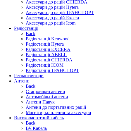
Аксесуари до рацій CHIERDA
Аксесуари до рацій Hytera
Аксесуари до рацій ТРАНСПОРТ
Аксесуари до рацій Excera
Аксесуари до рацій Icom
Радіостанції
Back
Радіостанції Kenwood
Радіостанції Hytera
Радіостанції EXCERA
Радіостанції ABELL
Радіостанції CHIERDA
Радіостанції ICOM
Радіостанції ТРАНСПОРТ
Ретранслятори
Антени
Back
Стаціонарні антени
Автомобільні антени
Антени Павук
Антени до портативних рацій
Магніти, кріплення та аксесуари
Високочастотний кабель
Back
ВЧ Кабель