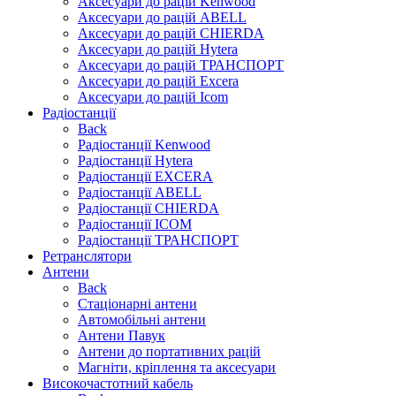
Аксесуари до рацій Kenwood
Аксесуари до рацій ABELL
Аксесуари до рацій CHIERDA
Аксесуари до рацій Hytera
Аксесуари до рацій ТРАНСПОРТ
Аксесуари до рацій Excera
Аксесуари до рацій Icom
Радіостанції
Back
Радіостанції Kenwood
Радіостанції Hytera
Радіостанції EXCERA
Радіостанції ABELL
Радіостанції CHIERDA
Радіостанції ICOM
Радіостанції ТРАНСПОРТ
Ретранслятори
Антени
Back
Стаціонарні антени
Автомобільні антени
Антени Павук
Антени до портативних рацій
Магніти, кріплення та аксесуари
Високочастотний кабель