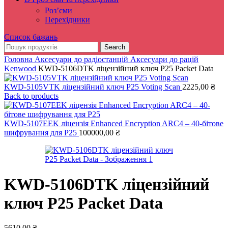
Роз’єми
Перехідники
Список бажань
Search
Головна
Аксесуари до радіостанцій
Аксесуари до рацій
Kenwood
KWD-5106DTK ліцензійний ключ P25 Packet Data
KWD-5105VTK ліцензійний ключ P25 Voting Scan
2225,00
₴
Back to products
KWD-5107EEK ліцензія Enhanced Encryption ARC4 – 40-бітове
шифрування для P25
100000,00
₴
KWD-5106DTK ліцензійний
ключ P25 Packet Data
5610,00
₴