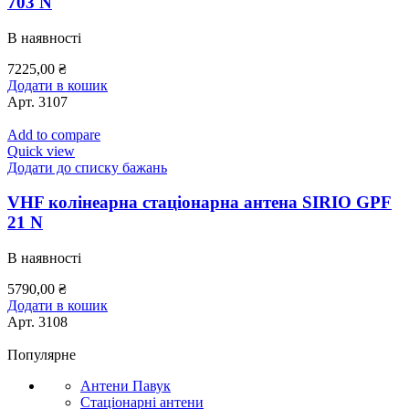
703 N
В наявності
7225,00
₴
Додати в кошик
Арт.
3107
Add to compare
Quick view
Додати до списку бажань
VHF колінеарна стаціонарна антена SIRIO GPF
21 N
В наявності
5790,00
₴
Додати в кошик
Арт.
3108
Популярне
Антени Павук
Стаціонарні антени