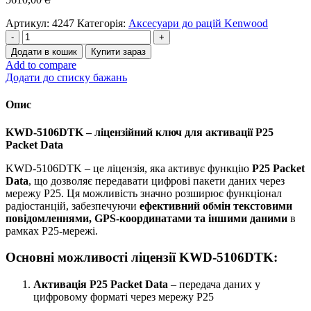
Артикул:
4247
Категорія:
Аксесуари до рацій Kenwood
KWD-
5106DTK
Додати в кошик
Купити зараз
ліцензійний
Add to compare
ключ
Додати до списку бажань
P25
Packet
Опис
Data
кількість
KWD-5106DTK – ліцензійний ключ для активації P25
Packet Data
KWD-5106DTK – це ліцензія, яка активує функцію
P25 Packet
Data
, що дозволяє передавати цифрові пакети даних через
мережу P25. Ця можливість значно розширює функціонал
радіостанцій, забезпечуючи
ефективний обмін текстовими
повідомленнями, GPS-координатами та іншими даними
в
рамках P25-мережі.
Основні можливості ліцензії KWD-5106DTK:
Активація P25 Packet Data
– передача даних у
цифровому форматі через мережу P25