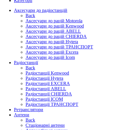
Категорії
Аксесуари до радіостанцій
Back
Аксесуари до рацій Motorola
Аксесуари до рацій Kenwood
Аксесуари до рацій ABELL
Аксесуари до рацій CHIERDA
Аксесуари до рацій Hytera
Аксесуари до рацій ТРАНСПОРТ
Аксесуари до рацій Excera
Аксесуари до рацій Icom
Радіостанції
Back
Радіостанції Kenwood
Радіостанції Hytera
Радіостанції EXCERA
Радіостанції ABELL
Радіостанції CHIERDA
Радіостанції ICOM
Радіостанції ТРАНСПОРТ
Ретранслятори
Антени
Back
Стаціонарні антени