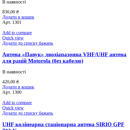
В наявності
830,00
₴
Додати в кошик
Арт.
1301
Add to compare
Quick view
Додати до списку бажань
Антена «Павук» дводіапазонна VHF/UHF антена
для рацій Motorola (без кабелю)
В наявності
420,00
₴
Додати в кошик
Арт.
1300
Add to compare
Quick view
Додати до списку бажань
UHF колінеарна стаціонарна антена SIRIO GPF