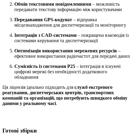
Обмін текстовими повідомленнями
– можливість
передавати текстову інформацію між користувачами
Передавання GPS-кодунат
– відправка
місцезнаходження для диспетчеризації та моніторингу
Інтеграція з CAD-системами
– покращена взаємодія із
системами керування та диспетчеризації
Оптимізація використання мережевих ресурсів
–
ефективне використання радіочастот для передачі даних
Сумісність із системами P25
– інтеграція в існуючі
цифрові мережі без необхідності додаткового
обладнання
Ця ліцензія ідеально підходить для
служб екстреного
реагування, диспетчерських центрів, транспортних
компаній та організацій, що потребують швидкого обміну
даними у реальному часі
.
Готові збірки