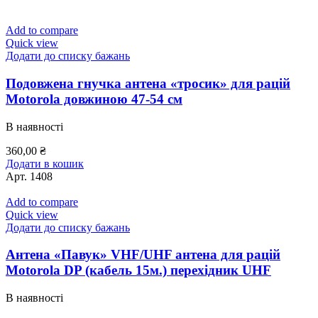
Add to compare
Quick view
Додати до списку бажань
Подовжена гнучка антена «тросик» для рацій
Motorola довжиною 47-54 см
В наявності
360,00
₴
Додати в кошик
Арт.
1408
Add to compare
Quick view
Додати до списку бажань
Антена «Павук» VHF/UHF антена для рацій
Motorola DP (кабель 15м.) перехідник UHF
В наявності