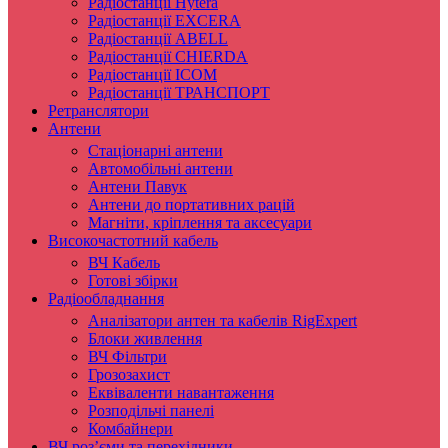
Радіостанції Hytera
Радіостанції EXCERA
Радіостанції ABELL
Радіостанції CHIERDA
Радіостанції ICOM
Радіостанції ТРАНСПОРТ
Ретранслятори
Антени
Стаціонарні антени
Автомобільні антени
Антени Павук
Антени до портативних рацій
Магніти, кріплення та аксесуари
Високочастотний кабель
ВЧ Кабель
Готові збірки
Радіообладнання
Аналізатори антен та кабелів RigExpert
Блоки живлення
ВЧ Фільтри
Грозозахист
Еквіваленти навантаження
Розподільчі панелі
Комбайнери
ВЧ роз’єми та перехідники