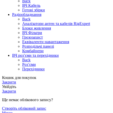
Back
ВЧ Кабель
Готові збірки
Радіообладнання
Back
Аналізатори антен та кабелів RigExpert
Блоки живлення
ВЧ Фільтри
Грозозахист
Еквіваленти навантаження
Розподільчі панелі
Комбайнери
ВЧ роз’єми та перехідники
Back
Роз’єми
Перехідники
Кошик для покупок
Закрити
Увійдіть
Закрити
Ще немає облікового запису?
Створіть обліковий запис
Меню