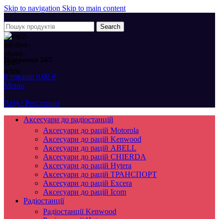
Skip to navigation
Skip to main content
Search
Підтримка 24/7
0
товарів
0,00
₴
Меню
Вхід / Реєстрація
Аксесуари до радіостанцій
Аксесуари до рацій Motorola
Аксесуари до рацій Kenwood
Аксесуари до рацій ABELL
Аксесуари до рацій CHIERDA
Аксесуари до рацій Hytera
Аксесуари до рацій ТРАНСПОРТ
Аксесуари до рацій Excera
Аксесуари до рацій Icom
Радіостанції
Радіостанції Kenwood