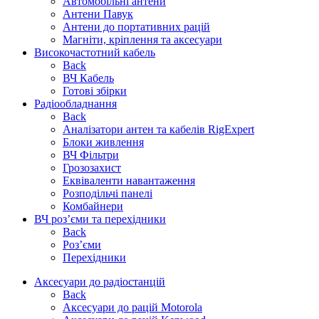
Автомобільні антени
Антени Павук
Антени до портативних рацій
Магніти, кріплення та аксесуари
Високочастотний кабель
Back
ВЧ Кабель
Готові збірки
Радіообладнання
Back
Аналізатори антен та кабелів RigExpert
Блоки живлення
ВЧ Фільтри
Грозозахист
Еквіваленти навантаження
Розподільчі панелі
Комбайнери
ВЧ роз’єми та перехідники
Back
Роз’єми
Перехідники
Аксесуари до радіостанцій
Back
Аксесуари до рацій Motorola