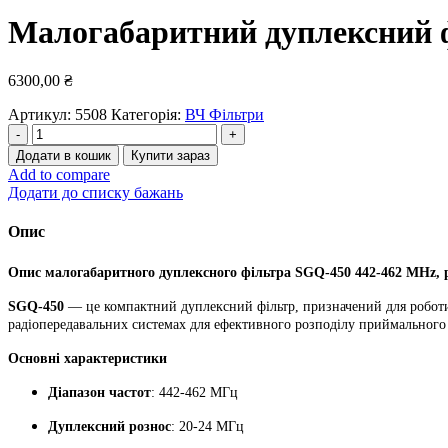
Малогабаритний дуплексний ф
6300,00
₴
Артикул:
5508
Категорія:
ВЧ Фільтри
Малогабаритний
дуплексний
Додати в кошик
Купити зараз
фільтр
Add to compare
SGQ-
Додати до списку бажань
450
442-
Опис
462
MHz,
Опис малогабаритного дуплексного фільтра SGQ-450 442-462 MHz, 
рознос
20-
SGQ-450
— це компактний дуплексний фільтр, призначений для роботи
24
радіопередавальних системах для ефективного розподілу приймального 
МГц
кількість
Основні характеристики
Діапазон частот
: 442-462 МГц
Дуплексний рознос
: 20-24 МГц