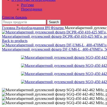
Роз’єми
Перехідники
Список бажань
Search
Головна
Радіообладнання
ВЧ Фільтри
Малогабаритний дуплекс
Малогабаритний дуплексний фільтр DCPR-450 410-425 МГц, р
Back to products
Малогабаритний дуплексний фільтр DF-UM6-L, 400-470MГц, 50