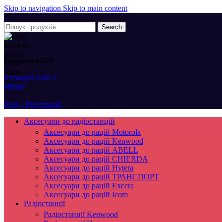
Skip to navigation
Skip to main content
Search
Підтримка 24/7
0
товарів
0,00
₴
Меню
Вхід / Реєстрація
Аксесуари до радіостанцій
Аксесуари до рацій Motorola
Аксесуари до рацій Kenwood
Аксесуари до рацій ABELL
Аксесуари до рацій CHIERDA
Аксесуари до рацій Hytera
Аксесуари до рацій ТРАНСПОРТ
Аксесуари до рацій Excera
Аксесуари до рацій Icom
Радіостанції
Радіостанції Kenwood