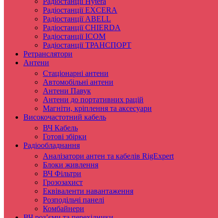
Радіостанції Hytera
Радіостанції EXCERA
Радіостанції ABELL
Радіостанції CHIERDA
Радіостанції ICOM
Радіостанції ТРАНСПОРТ
Ретранслятори
Антени
Стаціонарні антени
Автомобільні антени
Антени Павук
Антени до портативних рацій
Магніти, кріплення та аксесуари
Високочастотний кабель
ВЧ Кабель
Готові збірки
Радіообладнання
Аналізатори антен та кабелів RigExpert
Блоки живлення
ВЧ Фільтри
Грозозахист
Еквіваленти навантаження
Розподільчі панелі
Комбайнери
ВЧ роз’єми та перехідники