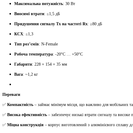
Максимальна потужність
: 30 Вт
Вносимі втрати
: ≤1,5 дБ
Придушення сигналу Tx на частоті Rx
: ≥80 дБ
КСХ
: ≤1,3
Тип роз’ємів
: N-Female
Робоча температура
: -20°C … +50°C
Габарити
: 228 × 154 × 35 мм
Вага
: ~1,2 кг
Переваги
✅
Компактність
– займає мінімум місця, що важливо для мобільних та
✅
Висока ефективність
– забезпечує низькі втрати сигналу та висок
✅
Міцна конструкція
– корпус виготовлений з алюмінієвого сплаву дл