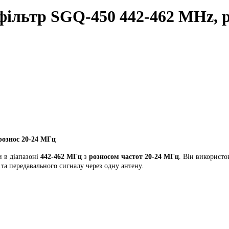
ільтр SGQ-450 442-462 MHz, р
рознос 20-24 МГц
 в діапазоні
442-462 МГц
з
розносом частот 20-24 МГц
. Він використо
та передавального сигналу через одну антену.