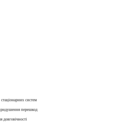
 стаціонарних систем
е придушення перешкод
я довговічності