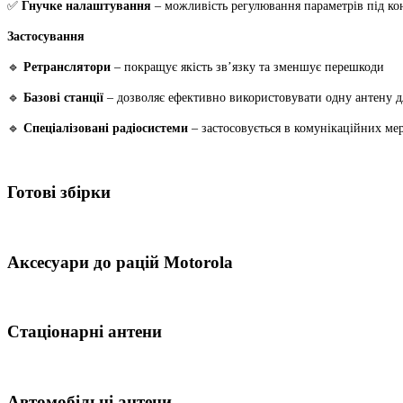
✅
Гнучке налаштування
– можливість регулювання параметрів під ко
Застосування
🔹
Ретранслятори
– покращує якість зв’язку та зменшує перешкоди
🔹
Базові станції
– дозволяє ефективно використовувати одну антену д
🔹
Спеціалізовані радіосистеми
– застосовується в комунікаційних мер
Готові збірки
Аксесуари до рацій Motorola
Стаціонарні антени
Автомобільні антени