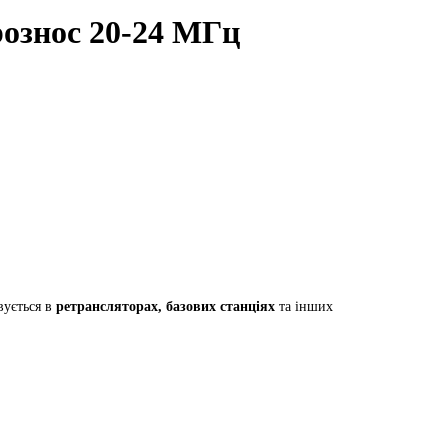
ознос 20-24 МГц
вується в
ретрансляторах, базових станціях
та інших