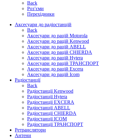
Back
Роз’єми
Перехідники
Аксесуари до радіостанцій
Back
Аксесуари до рацій Motorola
Аксесуари до рацій Kenwood
Аксесуари до рацій ABELL
Аксесуари до рацій CHIERDA
Аксесуари до рацій Hytera
Аксесуари до рацій ТРАНСПОРТ
Аксесуари до рацій Excera
Аксесуари до рацій Icom
Радіостанції
Back
Радіостанції Kenwood
Радіостанції Hytera
Радіостанції EXCERA
Радіостанції ABELL
Радіостанції CHIERDA
Радіостанції ICOM
Радіостанції ТРАНСПОРТ
Ретранслятори
Антени