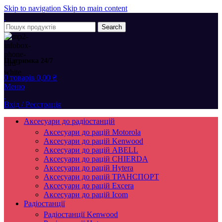
Skip to navigation
Skip to main content
Search
Підтримка 24/7
0
товарів
0,00
₴
Меню
Вхід / Реєстрація
Аксесуари до радіостанцій
Аксесуари до рацій Motorola
Аксесуари до рацій Kenwood
Аксесуари до рацій ABELL
Аксесуари до рацій CHIERDA
Аксесуари до рацій Hytera
Аксесуари до рацій ТРАНСПОРТ
Аксесуари до рацій Excera
Аксесуари до рацій Icom
Радіостанції
Радіостанції Kenwood