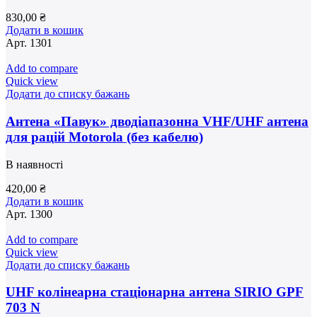
830,00
₴
Додати в кошик
Арт.
1301
Add to compare
Quick view
Додати до списку бажань
Антена «Павук» дводіапазонна VHF/UHF антена
для рацій Motorola (без кабелю)
В наявності
420,00
₴
Додати в кошик
Арт.
1300
Add to compare
Quick view
Додати до списку бажань
UHF колінеарна стаціонарна антена SIRIO GPF
703 N