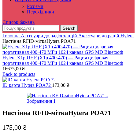
Роз’єми
Перехідники
Список бажань
Search
Головна
Аксесуари до радіостанцій
Аксесуари до рацій Hytera
Настінна RFID-міткаHytera POA71
Hytera X1p UHF (X1p 400-470) — Рация цифровая
портативная 400-470 МГц 1024 канала GPS MD Bluetooth
16675,00
₴
Back to products
ID карта Hytera POA72
173,00
₴
Настінна RFID-міткаHytera POA71
175,00
₴