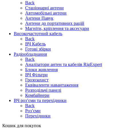
Back
Стаціонарні антени
Автомобільні антени
Антени Павук
Антени до портативних рацій
Магніти, кріплення та аксесуари
Високочастотний кабель
Back
ВЧ Кабель
Готові збірки
Радіообладнання
Back
Аналізатори антен та кабелів RigExpert
Блоки живлення
ВЧ Фільтри
Грозозахист
Еквіваленти навантаження
Розподільчі панелі
Комбайнери
ВЧ роз’єми та перехідники
Back
Роз’єми
Перехідники
Кошик для покупок