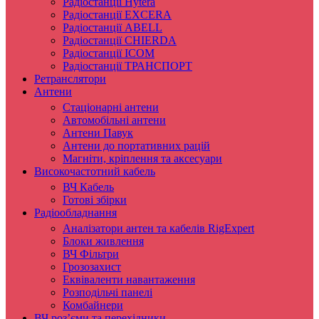
Радіостанції Hytera
Радіостанції EXCERA
Радіостанції ABELL
Радіостанції CHIERDA
Радіостанції ICOM
Радіостанції ТРАНСПОРТ
Ретранслятори
Антени
Стаціонарні антени
Автомобільні антени
Антени Павук
Антени до портативних рацій
Магніти, кріплення та аксесуари
Високочастотний кабель
ВЧ Кабель
Готові збірки
Радіообладнання
Аналізатори антен та кабелів RigExpert
Блоки живлення
ВЧ Фільтри
Грозозахист
Еквіваленти навантаження
Розподільчі панелі
Комбайнери
ВЧ роз’єми та перехідники