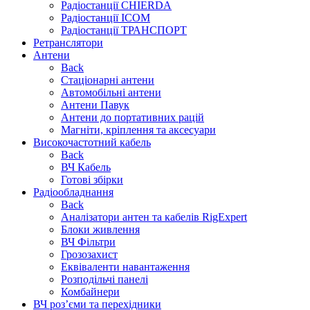
Радіостанції CHIERDA
Радіостанції ICOM
Радіостанції ТРАНСПОРТ
Ретранслятори
Антени
Back
Стаціонарні антени
Автомобільні антени
Антени Павук
Антени до портативних рацій
Магніти, кріплення та аксесуари
Високочастотний кабель
Back
ВЧ Кабель
Готові збірки
Радіообладнання
Back
Аналізатори антен та кабелів RigExpert
Блоки живлення
ВЧ Фільтри
Грозозахист
Еквіваленти навантаження
Розподільчі панелі
Комбайнери
ВЧ роз’єми та перехідники