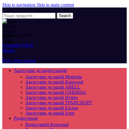
Skip to navigation
Skip to main content
Search
Підтримка 24/7
0
товарів
0,00
₴
Меню
Вхід / Реєстрація
Аксесуари до радіостанцій
Аксесуари до рацій Motorola
Аксесуари до рацій Kenwood
Аксесуари до рацій ABELL
Аксесуари до рацій CHIERDA
Аксесуари до рацій Hytera
Аксесуари до рацій ТРАНСПОРТ
Аксесуари до рацій Excera
Аксесуари до рацій Icom
Радіостанції
Радіостанції Kenwood