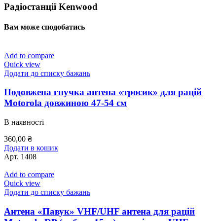
Радіостанції Kenwood
Вам може сподобатись
Add to compare
Quick view
Додати до списку бажань
Подовжена гнучка антена «тросик» для рацій
Motorola довжиною 47-54 см
В наявності
360,00
₴
Додати в кошик
Арт.
1408
Add to compare
Quick view
Додати до списку бажань
Антена «Павук» VHF/UHF антена для рацій