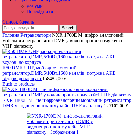
Роз’єми
Перехідники
Список бажань
Search
Головна
Ретранслятори
NXR-1700E М, цифро-аналоговий
мобільний ретранслятор DMR у водонепроникному кейсі
VHF діапазону
R50 DMR UHF, моб.одночастотний
ретранслятор,DMR,5/10Вт,1600 каналів, потужна АКБ,
вбудов. до корпуса
158485,00
₴
Back to products
NXR-1800E М - це цифроаналоговий мобільний ретранслятор
DMR у водонепроникному кейсі UHF діапазону
125165,00
₴