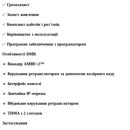
✅
Грозозахист
✅
Захист живлення
✅
Комплект кабелів і роз’ємів
✅
Керівництво з експлуатації
✅
Програмне забезпечення з програматором
Особливості DMR
🔹
Вокодер AMBE+2™
🔹
Керування ретранслятором за допомогою колірного коду
🔹
Інтерфейс консолі
🔹
Звичайна IP-мережа
🔹
Вбудоване керування ретранслятором
🔹
TDMA з 2 слотами
Застосування