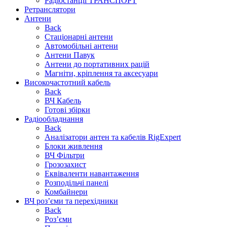
Радіостанції ТРАНСПОРТ
Ретранслятори
Антени
Back
Стаціонарні антени
Автомобільні антени
Антени Павук
Антени до портативних рацій
Магніти, кріплення та аксесуари
Високочастотний кабель
Back
ВЧ Кабель
Готові збірки
Радіообладнання
Back
Аналізатори антен та кабелів RigExpert
Блоки живлення
ВЧ Фільтри
Грозозахист
Еквіваленти навантаження
Розподільчі панелі
Комбайнери
ВЧ роз’єми та перехідники
Back
Роз’єми