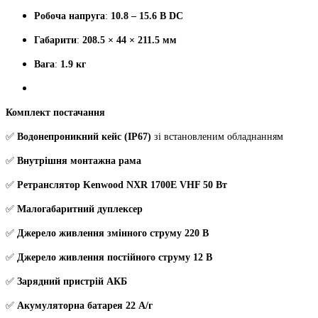
Робоча напруга
:
10.8 – 15.6 В DC
Габарити
:
208.5 × 44 × 211.5 мм
Вага
:
1.9 кг
Комплект постачання
✅
Водонепроникний кейс (IP67)
зі встановленим обладнанням
✅
Внутрішня монтажна рама
✅
Ретранслятор Kenwood NXR 1700E VHF 50 Вт
✅
Малогабаритний дуплексер
✅
Джерело живлення змінного струму 220 В
✅
Джерело живлення постійного струму 12 В
✅
Зарядний пристрій АКБ
✅
Акумуляторна батарея 22 А/г