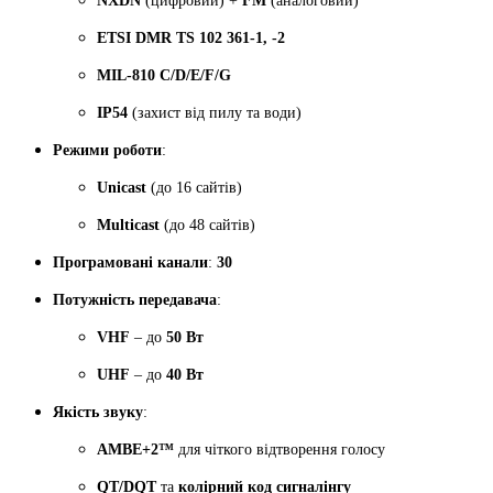
NXDN
(цифровий) +
FM
(аналоговий)
ETSI DMR TS 102 361-1, -2
MIL-810 C/D/E/F/G
IP54
(захист від пилу та води)
Режими роботи
:
Unicast
(до 16 сайтів)
Multicast
(до 48 сайтів)
Програмовані канали
:
30
Потужність передавача
:
VHF
– до
50 Вт
UHF
– до
40 Вт
Якість звуку
:
AMBE+2™
для чіткого відтворення голосу
QT/DQT
та
колірний код сигналінгу