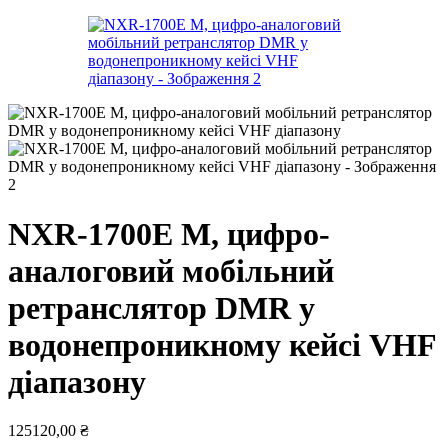
NXR-1700E М, цифро-
аналоговий мобільний
ретранслятор DMR у
водонепроникному кейсі VHF
діапазону
125120,00
₴