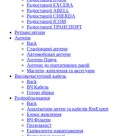
Радіостанції EXCERA
Радіостанції ABELL
Радіостанції CHIERDA
Радіостанції ICOM
Радіостанції ТРАНСПОРТ
Ретранслятори
Антени
Back
Стаціонарні антени
Автомобільні антени
Антени Павук
Антени до портативних рацій
Магніти, кріплення та аксесуари
Високочастотний кабель
Back
ВЧ Кабель
Готові збірки
Радіообладнання
Back
Аналізатори антен та кабелів RigExpert
Блоки живлення
ВЧ Фільтри
Грозозахист
Еквіваленти навантаження