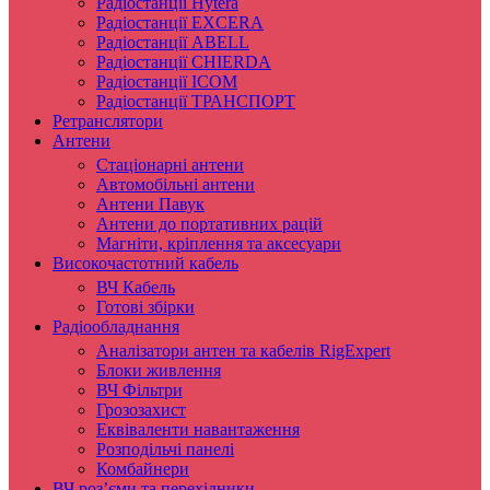
Радіостанції Hytera
Радіостанції EXCERA
Радіостанції ABELL
Радіостанції CHIERDA
Радіостанції ICOM
Радіостанції ТРАНСПОРТ
Ретранслятори
Антени
Стаціонарні антени
Автомобільні антени
Антени Павук
Антени до портативних рацій
Магніти, кріплення та аксесуари
Високочастотний кабель
ВЧ Кабель
Готові збірки
Радіообладнання
Аналізатори антен та кабелів RigExpert
Блоки живлення
ВЧ Фільтри
Грозозахист
Еквіваленти навантаження
Розподільчі панелі
Комбайнери
ВЧ роз’єми та перехідники