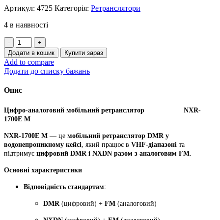
Артикул:
4725
Категорія:
Ретранслятори
4 в наявності
NXR-
1700E
Додати в кошик
Купити зараз
М,
Add to compare
цифро-
Додати до списку бажань
аналоговий
мобільний
Опис
ретранслятор
DMR
Цифро-аналоговий мобільний ретранслятор NXR-
у
1700E М
водонепроникному
кейсі
NXR-1700E М
— це
мобільний ретранслятор DMR у
VHF
водонепроникному кейсі
, який працює в
VHF-діапазоні
та
діапазону
підтримує
цифровий DMR і NXDN разом з аналоговим FM
.
кількість
Основні характеристики
Відповідність стандартам
:
DMR
(цифровий) +
FM
(аналоговий)