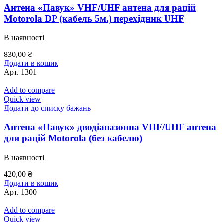
Антена «Павук» VHF/UHF антена для рацій
Motorola DP (кабель 5м.) перехідник UHF
В наявності
830,00
₴
Додати в кошик
Арт.
1301
Add to compare
Quick view
Додати до списку бажань
Антена «Павук» дводіапазонна VHF/UHF антена
для рацій Motorola (без кабелю)
В наявності
420,00
₴
Додати в кошик
Арт.
1300
Add to compare
Quick view