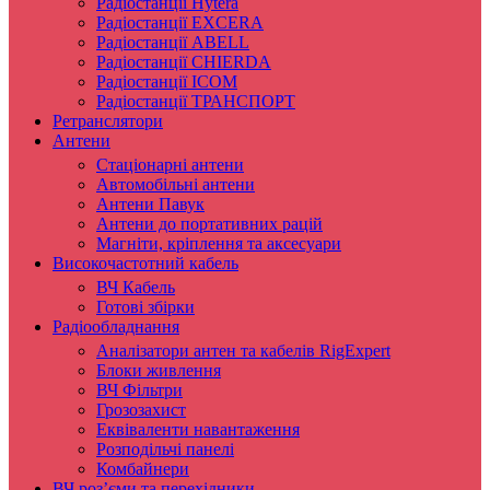
Радіостанції Hytera
Радіостанції EXCERA
Радіостанції ABELL
Радіостанції CHIERDA
Радіостанції ICOM
Радіостанції ТРАНСПОРТ
Ретранслятори
Антени
Стаціонарні антени
Автомобільні антени
Антени Павук
Антени до портативних рацій
Магніти, кріплення та аксесуари
Високочастотний кабель
ВЧ Кабель
Готові збірки
Радіообладнання
Аналізатори антен та кабелів RigExpert
Блоки живлення
ВЧ Фільтри
Грозозахист
Еквіваленти навантаження
Розподільчі панелі
Комбайнери
ВЧ роз’єми та перехідники