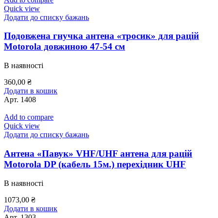
Quick view
Додати до списку бажань
Подовжена гнучка антена «тросик» для рацій
Motorola довжиною 47-54 см
В наявності
360,00
₴
Додати в кошик
Арт.
1408
Add to compare
Quick view
Додати до списку бажань
Антена «Павук» VHF/UHF антена для рацій
Motorola DP (кабель 15м.) перехідник UHF
В наявності
1073,00
₴
Додати в кошик
Арт.
1303