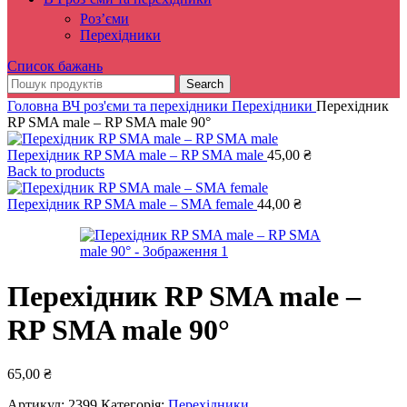
Роз’єми
Перехідники
Список бажань
Search
Головна
ВЧ роз'єми та перехідники
Перехідники
Перехідник
RP SMA male – RP SMA male 90°
Перехідник RP SMA male – RP SMA male
45,00
₴
Back to products
Перехідник RP SMA male – SMA female
44,00
₴
Перехідник RP SMA male –
RP SMA male 90°
65,00
₴
Артикул:
2399
Категорія:
Перехідники