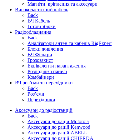
Магніти, кріплення та аксесуари
Високочастотний кабель
Back
ВЧ Кабель
Готові збірки
Радіообладнання
Back
Аналізатори антен та кабелів RigExpert
Блоки живлення
ВЧ Фільтри
Грозозахист
Еквіваленти навантаження
Розподільчі панелі
Комбайнери
ВЧ роз’єми та перехідники
Back
Роз’єми
Перехідники
Аксесуари до радіостанцій
Back
Аксесуари до рацій Motorola
Аксесуари до рацій Kenwood
Аксесуари до рацій ABELL
Аксесуари до рацій CHIERDA