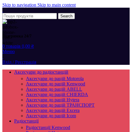
Skip to navigation
Skip to main content
Search
Підтримка 24/7
0
товарів
0,00
₴
Меню
Вхід / Реєстрація
Аксесуари до радіостанцій
Аксесуари до рацій Motorola
Аксесуари до рацій Kenwood
Аксесуари до рацій ABELL
Аксесуари до рацій CHIERDA
Аксесуари до рацій Hytera
Аксесуари до рацій ТРАНСПОРТ
Аксесуари до рацій Excera
Аксесуари до рацій Icom
Радіостанції
Радіостанції Kenwood