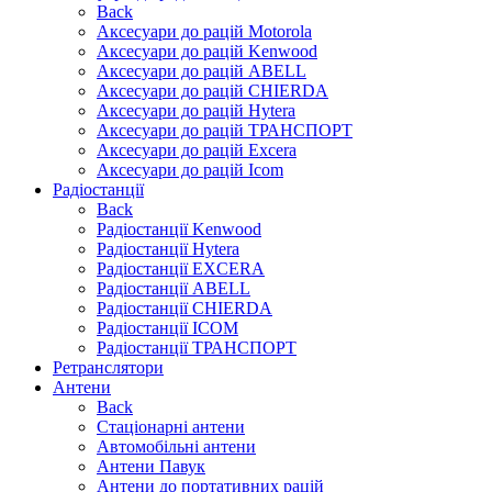
Back
Аксесуари до рацій Motorola
Аксесуари до рацій Kenwood
Аксесуари до рацій ABELL
Аксесуари до рацій CHIERDA
Аксесуари до рацій Hytera
Аксесуари до рацій ТРАНСПОРТ
Аксесуари до рацій Excera
Аксесуари до рацій Icom
Радіостанції
Back
Радіостанції Kenwood
Радіостанції Hytera
Радіостанції EXCERA
Радіостанції ABELL
Радіостанції CHIERDA
Радіостанції ICOM
Радіостанції ТРАНСПОРТ
Ретранслятори
Антени
Back
Стаціонарні антени
Автомобільні антени
Антени Павук
Антени до портативних рацій