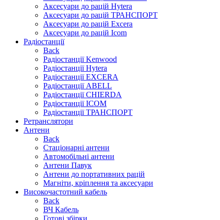
Аксесуари до рацій Hytera
Аксесуари до рацій ТРАНСПОРТ
Аксесуари до рацій Excera
Аксесуари до рацій Icom
Радіостанції
Back
Радіостанції Kenwood
Радіостанції Hytera
Радіостанції EXCERA
Радіостанції ABELL
Радіостанції CHIERDA
Радіостанції ICOM
Радіостанції ТРАНСПОРТ
Ретранслятори
Антени
Back
Стаціонарні антени
Автомобільні антени
Антени Павук
Антени до портативних рацій
Магніти, кріплення та аксесуари
Високочастотний кабель
Back
ВЧ Кабель
Готові збірки