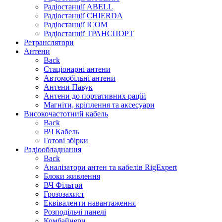
Радіостанції ABELL
Радіостанції CHIERDA
Радіостанції ICOM
Радіостанції ТРАНСПОРТ
Ретранслятори
Антени
Back
Стаціонарні антени
Автомобільні антени
Антени Павук
Антени до портативних рацій
Магніти, кріплення та аксесуари
Високочастотний кабель
Back
ВЧ Кабель
Готові збірки
Радіообладнання
Back
Аналізатори антен та кабелів RigExpert
Блоки живлення
ВЧ Фільтри
Грозозахист
Еквіваленти навантаження
Розподільчі панелі
Комбайнери