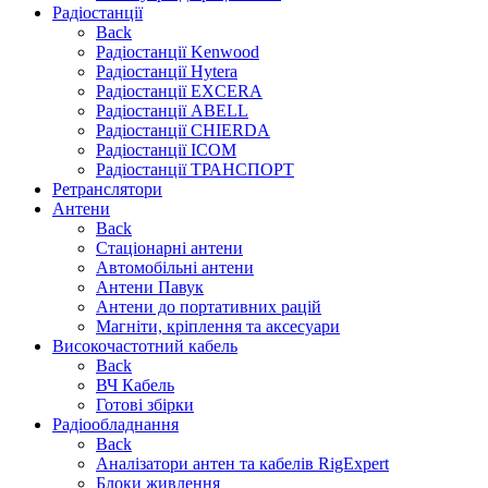
Радіостанції
Back
Радіостанції Kenwood
Радіостанції Hytera
Радіостанції EXCERA
Радіостанції ABELL
Радіостанції CHIERDA
Радіостанції ICOM
Радіостанції ТРАНСПОРТ
Ретранслятори
Антени
Back
Стаціонарні антени
Автомобільні антени
Антени Павук
Антени до портативних рацій
Магніти, кріплення та аксесуари
Високочастотний кабель
Back
ВЧ Кабель
Готові збірки
Радіообладнання
Back
Аналізатори антен та кабелів RigExpert
Блоки живлення