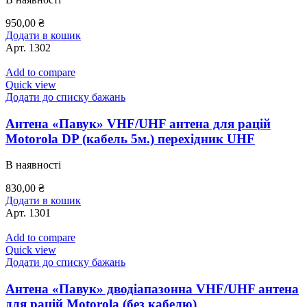
950,00
₴
Додати в кошик
Арт.
1302
Add to compare
Quick view
Додати до списку бажань
Антена «Павук» VHF/UHF антена для рацій
Motorola DP (кабель 5м.) перехідник UHF
В наявності
830,00
₴
Додати в кошик
Арт.
1301
Add to compare
Quick view
Додати до списку бажань
Антена «Павук» дводіапазонна VHF/UHF антена
для рацій Motorola (без кабелю)