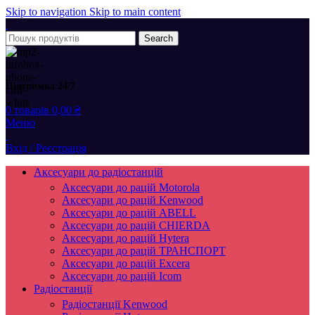
Skip to navigation
Skip to main content
Search
Підтримка 24/7
0
товарів
0,00
₴
Меню
Вхід / Реєстрація
Аксесуари до радіостанцій
Аксесуари до рацій Motorola
Аксесуари до рацій Kenwood
Аксесуари до рацій ABELL
Аксесуари до рацій CHIERDA
Аксесуари до рацій Hytera
Аксесуари до рацій ТРАНСПОРТ
Аксесуари до рацій Excera
Аксесуари до рацій Icom
Радіостанції
Радіостанції Kenwood