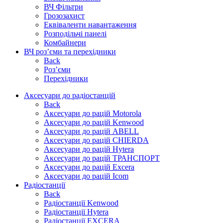
ВЧ Фільтри
Грозозахист
Еквіваленти навантаження
Розподільчі панелі
Комбайнери
ВЧ роз’єми та перехідники
Back
Роз’єми
Перехідники
Аксесуари до радіостанцій
Back
Аксесуари до рацій Motorola
Аксесуари до рацій Kenwood
Аксесуари до рацій ABELL
Аксесуари до рацій CHIERDA
Аксесуари до рацій Hytera
Аксесуари до рацій ТРАНСПОРТ
Аксесуари до рацій Excera
Аксесуари до рацій Icom
Радіостанції
Back
Радіостанції Kenwood
Радіостанції Hytera
Радіостанції EXCERA