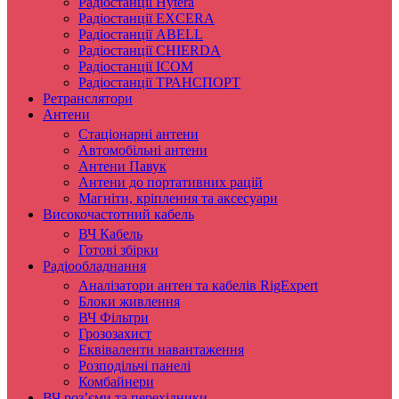
Радіостанції Hytera
Радіостанції EXCERA
Радіостанції ABELL
Радіостанції CHIERDA
Радіостанції ICOM
Радіостанції ТРАНСПОРТ
Ретранслятори
Антени
Стаціонарні антени
Автомобільні антени
Антени Павук
Антени до портативних рацій
Магніти, кріплення та аксесуари
Високочастотний кабель
ВЧ Кабель
Готові збірки
Радіообладнання
Аналізатори антен та кабелів RigExpert
Блоки живлення
ВЧ Фільтри
Грозозахист
Еквіваленти навантаження
Розподільчі панелі
Комбайнери
ВЧ роз’єми та перехідники