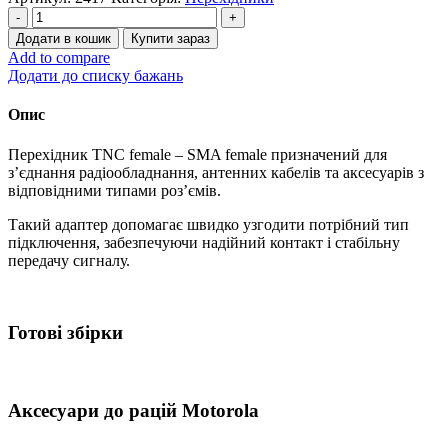
Перехідник
TNC
Додати в кошик
Купити зараз
female
Add to compare
-
Додати до списку бажань
SMA
female
Опис
кількість
Перехідник TNC female – SMA female призначений для
з’єднання радіообладнання, антенних кабелів та аксесуарів з
відповідними типами роз’ємів.
Такий адаптер допомагає швидко узгодити потрібний тип
підключення, забезпечуючи надійний контакт і стабільну
передачу сигналу.
Готові збірки
Аксесуари до рацій Motorola