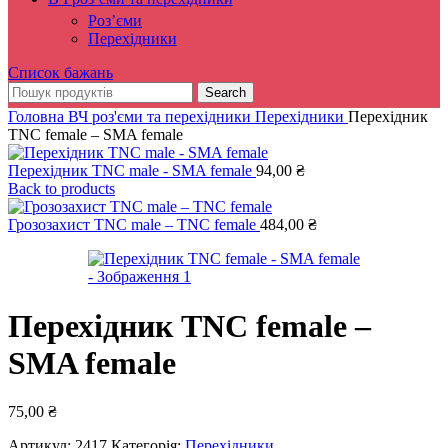
Роз’єми
Перехідники
Список бажань
Search
Головна
ВЧ роз'єми та перехідники
Перехідники
Перехідник
TNC female – SMA female
Перехідник TNC male - SMA female
94,00
₴
Back to products
Грозозахист TNC male – TNC female
484,00
₴
Перехідник TNC female –
SMA female
75,00
₴
Артикул:
2417
Категорія:
Перехідники