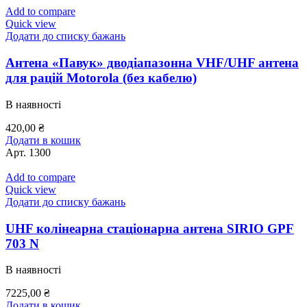
Add to compare
Quick view
Додати до списку бажань
Антена «Павук» дводіапазонна VHF/UHF антена
для рацій Motorola (без кабелю)
В наявності
420,00
₴
Додати в кошик
Арт.
1300
Add to compare
Quick view
Додати до списку бажань
UHF колінеарна стаціонарна антена SIRIO GPF
703 N
В наявності
7225,00
₴
Додати в кошик