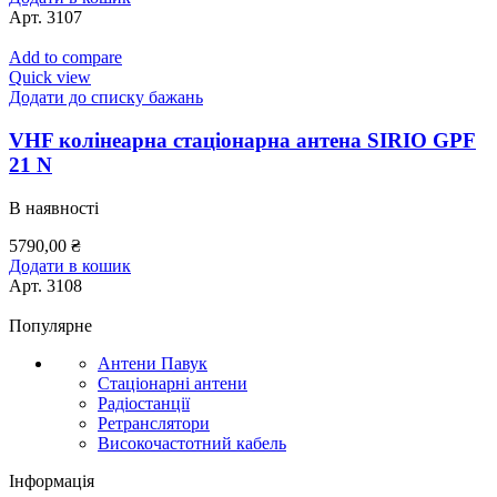
Арт.
3107
Add to compare
Quick view
Додати до списку бажань
VHF колінеарна стаціонарна антена SIRIO GPF
21 N
В наявності
5790,00
₴
Додати в кошик
Арт.
3108
Популярне
Антени Павук
Стаціонарні антени
Радіостанції
Ретранслятори
Високочастотний кабель
Інформація