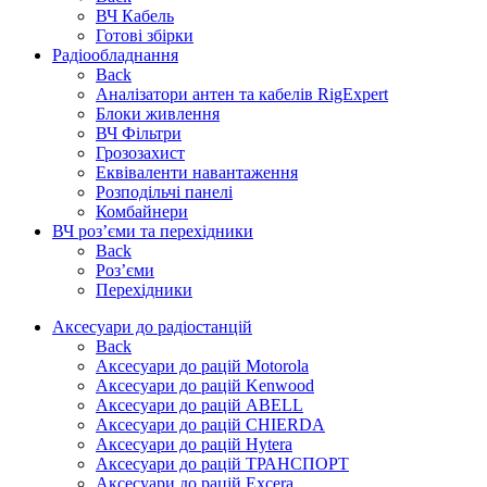
ВЧ Кабель
Готові збірки
Радіообладнання
Back
Аналізатори антен та кабелів RigExpert
Блоки живлення
ВЧ Фільтри
Грозозахист
Еквіваленти навантаження
Розподільчі панелі
Комбайнери
ВЧ роз’єми та перехідники
Back
Роз’єми
Перехідники
Аксесуари до радіостанцій
Back
Аксесуари до рацій Motorola
Аксесуари до рацій Kenwood
Аксесуари до рацій ABELL
Аксесуари до рацій CHIERDA
Аксесуари до рацій Hytera
Аксесуари до рацій ТРАНСПОРТ
Аксесуари до рацій Excera