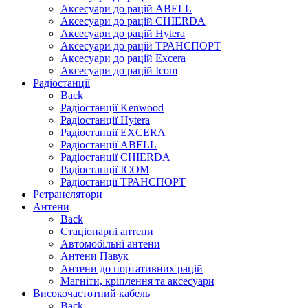
Аксесуари до рацій ABELL
Аксесуари до рацій CHIERDA
Аксесуари до рацій Hytera
Аксесуари до рацій ТРАНСПОРТ
Аксесуари до рацій Excera
Аксесуари до рацій Icom
Радіостанції
Back
Радіостанції Kenwood
Радіостанції Hytera
Радіостанції EXCERA
Радіостанції ABELL
Радіостанції CHIERDA
Радіостанції ICOM
Радіостанції ТРАНСПОРТ
Ретранслятори
Антени
Back
Стаціонарні антени
Автомобільні антени
Антени Павук
Антени до портативних рацій
Магніти, кріплення та аксесуари
Високочастотний кабель
Back