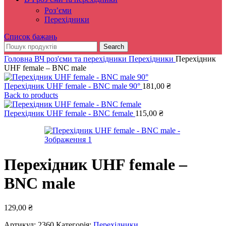
Роз’єми
Перехідники
Список бажань
Search
Головна
ВЧ роз'єми та перехідники
Перехідники
Перехідник
UHF female – BNC male
Перехідник UHF female - BNC male 90°
181,00
₴
Back to products
Перехідник UHF female - BNC female
115,00
₴
Перехідник UHF female –
BNC male
129,00
₴
Артикул:
2360
Категорія:
Перехідники