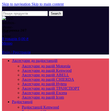
Skip to navigation
Skip to main content
Search
Підтримка 24/7
0
товарів
0,00
₴
Меню
Вхід / Реєстрація
Аксесуари до радіостанцій
Аксесуари до рацій Motorola
Аксесуари до рацій Kenwood
Аксесуари до рацій ABELL
Аксесуари до рацій CHIERDA
Аксесуари до рацій Hytera
Аксесуари до рацій ТРАНСПОРТ
Аксесуари до рацій Excera
Аксесуари до рацій Icom
Радіостанції
Радіостанції Kenwood