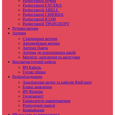
Радіостанції Hytera
Радіостанції EXCERA
Радіостанції ABELL
Радіостанції CHIERDA
Радіостанції ICOM
Радіостанції ТРАНСПОРТ
Ретранслятори
Антени
Стаціонарні антени
Автомобільні антени
Антени Павук
Антени до портативних рацій
Магніти, кріплення та аксесуари
Високочастотний кабель
ВЧ Кабель
Готові збірки
Радіообладнання
Аналізатори антен та кабелів RigExpert
Блоки живлення
ВЧ Фільтри
Грозозахист
Еквіваленти навантаження
Розподільчі панелі
Комбайнери
ВЧ роз’єми та перехідники