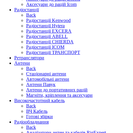
Аксесуари до рацій Icom
Радіостанції
Back
Радіостанції Kenwood
Радіостанції Hytera
Радіостанції EXCERA
Радіостанції ABELL
Радіостанції CHIERDA
Радіостанції ICOM
Радіостанції ТРАНСПОРТ
Ретранслятори
Антени
Back
Стаціонарні антени
Автомобільні антени
Антени Павук
Антени до портативних рацій
Магніти, кріплення та аксесуари
Високочастотний кабель
Back
ВЧ Кабель
Готові збірки
Радіообладнання
Back
Аналізатори антен та кабелів RigExpert