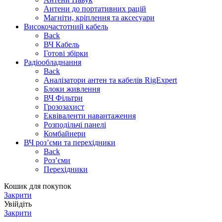
Антени до портативних рацій
Магніти, кріплення та аксесуари
Високочастотний кабель
Back
ВЧ Кабель
Готові збірки
Радіообладнання
Back
Аналізатори антен та кабелів RigExpert
Блоки живлення
ВЧ Фільтри
Грозозахист
Еквіваленти навантаження
Розподільчі панелі
Комбайнери
ВЧ роз’єми та перехідники
Back
Роз’єми
Перехідники
Кошик для покупок
Закрити
Увійдіть
Закрити