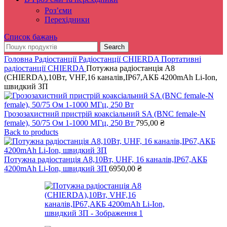
Роз’єми
Перехідники
Список бажань
Search
Головна
Радіостанції
Радіостанції CHIERDA
Портативні
радіостанції CHIERDA
Потужна радіостанція A8
(CHIERDA),10Вт, VHF,16 каналів,IP67,АКБ 4200mAh Li-Ion,
швидкий ЗП
Грозозахистний пристрій коаксіальний SA (BNC female-N
female), 50/75 Ом 1-1000 МГц, 250 Вт
795,00
₴
Back to products
Потужна радіостанція A8,10Вт, UHF, 16 каналів,IP67,АКБ
4200mAh Li-Ion, швидкий ЗП
6950,00
₴