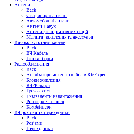
Антени
Back
Стаціонарні антени
Автомобільні антени
Антени Павук
Антени до портативних рацій
Магніти, кріплення та аксесуари
Високочастотний кабель
Back
ВЧ Кабель
Готові збірки
Радіообладнання
Back
Аналізатори антен та кабелів RigExpert
Блоки живлення
ВЧ Фільтри
Грозозахист
Еквіваленти навантаження
Розподільчі панелі
Комбайнери
ВЧ роз’єми та перехідники
Back
Роз’єми
Перехідники