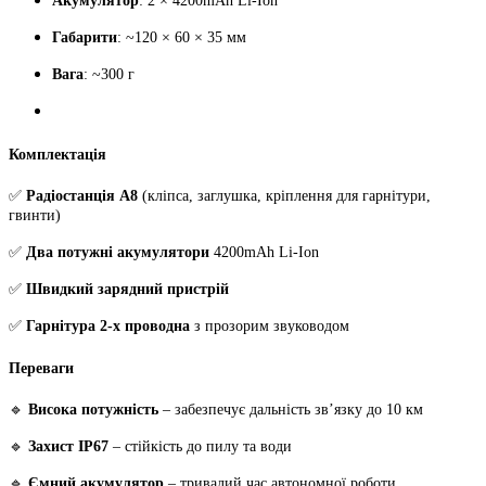
Акумулятор
: 2 × 4200mAh Li-Ion
Габарити
: ~120 × 60 × 35 мм
Вага
: ~300 г
Комплектація
✅
Радіостанція A8
(кліпса, заглушка, кріплення для гарнітури,
гвинти)
✅
Два потужні акумулятори
4200mAh Li-Ion
✅
Швидкий зарядний пристрій
✅
Гарнітура 2-х проводна
з прозорим звуководом
Переваги
🔹
Висока потужність
– забезпечує дальність зв’язку до 10 км
🔹
Захист IP67
– стійкість до пилу та води
🔹
Ємний акумулятор
– тривалий час автономної роботи