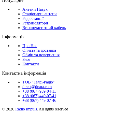
Популярне
Антени Павук
Стаціонарні антени
Радіостанції
Ретранслятори
Високочастотний кабель
Інформація
Про Нас
Оплата та доставка
Обмін та повернення
Блог
Контакти
Контактна інформація
ТОВ "Телсі-Радіо"
direct@drsua.com
+38 (067) 959-04-11
+38 (067) 449-07-41
+38 (067) 449-07-46
© 2026
Radio Impuls
. All rights reserved