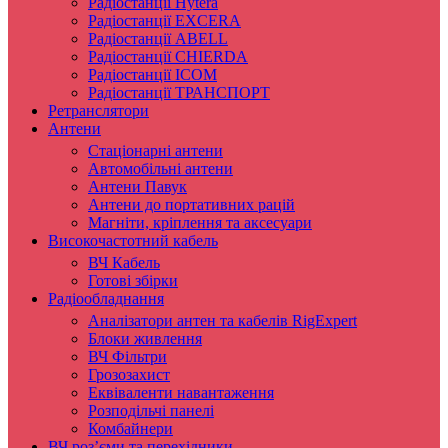
Радіостанції Hytera
Радіостанції EXCERA
Радіостанції ABELL
Радіостанції CHIERDA
Радіостанції ICOM
Радіостанції ТРАНСПОРТ
Ретранслятори
Антени
Стаціонарні антени
Автомобільні антени
Антени Павук
Антени до портативних рацій
Магніти, кріплення та аксесуари
Високочастотний кабель
ВЧ Кабель
Готові збірки
Радіообладнання
Аналізатори антен та кабелів RigExpert
Блоки живлення
ВЧ Фільтри
Грозозахист
Еквіваленти навантаження
Розподільчі панелі
Комбайнери
ВЧ роз’єми та перехідники