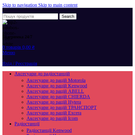
Skip to navigation
Skip to main content
Search
Підтримка 24/7
0
товарів
0,00
₴
Меню
Вхід / Реєстрація
Аксесуари до радіостанцій
Аксесуари до рацій Motorola
Аксесуари до рацій Kenwood
Аксесуари до рацій ABELL
Аксесуари до рацій CHIERDA
Аксесуари до рацій Hytera
Аксесуари до рацій ТРАНСПОРТ
Аксесуари до рацій Excera
Аксесуари до рацій Icom
Радіостанції
Радіостанції Kenwood