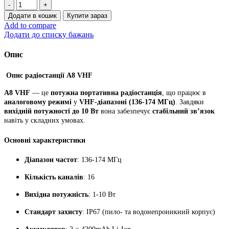
Потужна
радіостанція
Додати в кошик
Купити зараз
A8
Add to compare
(CHIERDA),10Вт,
Додати до списку бажань
VHF,16
каналів,IP67,АКБ
Опис
4200mAh
Li-
Опис радіостанції A8 VHF
Ion,
швидкий
A8 VHF
— це
потужна портативна радіостанція
, що працює в
ЗП
аналоговому режимі
у
VHF-діапазоні (136-174 МГц)
. Завдяки
кількість
вихідній потужності до 10 Вт
вона забезпечує
стабільний зв’язок
навіть у складних умовах.
Основні характеристики
Діапазон частот
: 136-174 МГц
Кількість каналів
: 16
Вихідна потужність
: 1-10 Вт
Стандарт захисту
: IP67 (пило- та водонепроникний корпус)