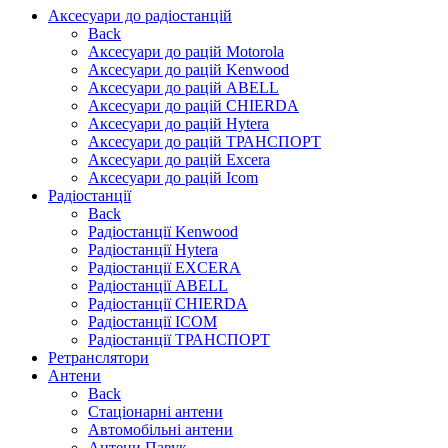
Аксесуари до радіостанцій
Back
Аксесуари до рацій Motorola
Аксесуари до рацій Kenwood
Аксесуари до рацій ABELL
Аксесуари до рацій CHIERDA
Аксесуари до рацій Hytera
Аксесуари до рацій ТРАНСПОРТ
Аксесуари до рацій Excera
Аксесуари до рацій Icom
Радіостанції
Back
Радіостанції Kenwood
Радіостанції Hytera
Радіостанції EXCERA
Радіостанції ABELL
Радіостанції CHIERDA
Радіостанції ICOM
Радіостанції ТРАНСПОРТ
Ретранслятори
Антени
Back
Стаціонарні антени
Автомобільні антени
Антени Павук