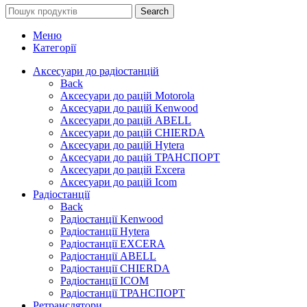
Search
Меню
Категорії
Аксесуари до радіостанцій
Back
Аксесуари до рацій Motorola
Аксесуари до рацій Kenwood
Аксесуари до рацій ABELL
Аксесуари до рацій CHIERDA
Аксесуари до рацій Hytera
Аксесуари до рацій ТРАНСПОРТ
Аксесуари до рацій Excera
Аксесуари до рацій Icom
Радіостанції
Back
Радіостанції Kenwood
Радіостанції Hytera
Радіостанції EXCERA
Радіостанції ABELL
Радіостанції CHIERDA
Радіостанції ICOM
Радіостанції ТРАНСПОРТ
Ретранслятори