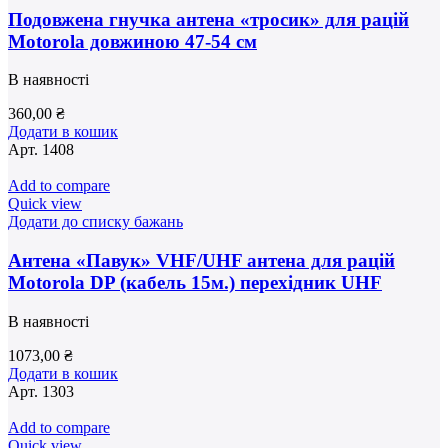
Подовжена гнучка антена «тросик» для рацій
Motorola довжиною 47-54 см
В наявності
360,00
₴
Додати в кошик
Арт.
1408
Add to compare
Quick view
Додати до списку бажань
Антена «Павук» VHF/UHF антена для рацій
Motorola DP (кабель 15м.) перехідник UHF
В наявності
1073,00
₴
Додати в кошик
Арт.
1303
Add to compare
Quick view