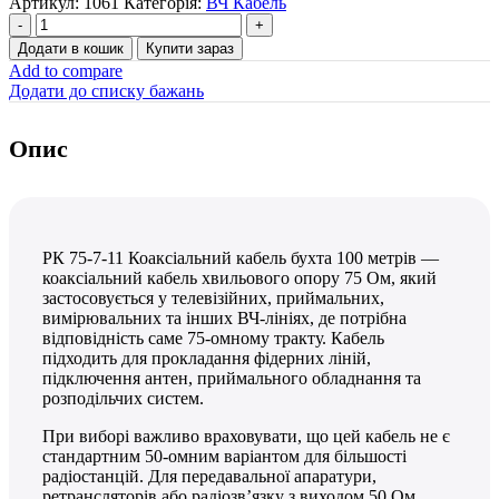
Артикул:
1061
Категорія:
ВЧ Кабель
РК
75-
Додати в кошик
Купити зараз
7-
Add to compare
11
Додати до списку бажань
Коаксіальний
кабель
бухта
Опис
100
метрів
кількість
РК 75-7-11 Коаксіальний кабель бухта 100 метрів —
коаксіальний кабель хвильового опору 75 Ом, який
застосовується у телевізійних, приймальних,
вимірювальних та інших ВЧ-лініях, де потрібна
відповідність саме 75-омному тракту. Кабель
підходить для прокладання фідерних ліній,
підключення антен, приймального обладнання та
розподільчих систем.
При виборі важливо враховувати, що цей кабель не є
стандартним 50-омним варіантом для більшості
радіостанцій. Для передавальної апаратури,
ретрансляторів або радіозв’язку з виходом 50 Ом