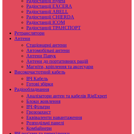
Радіостанції Hytera
Радіостанції EXCERA
Радіостанції ABELL
Радіостанції CHIERDA
Радіостанції ICOM
Радіостанції ТРАНСПОРТ
Ретранслятори
Антени
Стаціонарні антени
Автомобільні антени
Антени Павук
Антени до портативних рацій
Магніти, кріплення та аксесуари
Високочастотний кабель
ВЧ Кабель
Готові збірки
Радіообладнання
Аналізатори антен та кабелів RigExpert
Блоки живлення
ВЧ Фільтри
Грозозахист
Еквіваленти навантаження
Розподільчі панелі
Комбайнери
ВЧ роз’єми та перехідники