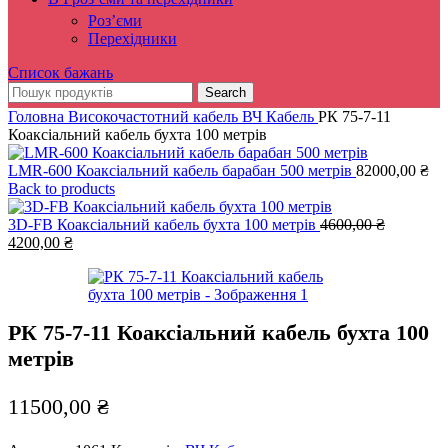
Роз’єми
Перехідники
Список бажань
Search
Головна
Високочастотний кабель
ВЧ Кабель
РК 75-7-11
Коаксіальний кабель бухта 100 метрів
LMR-600 Коаксіальний кабель барабан 500 метрів
82000,00
₴
Back to products
3D-FB Коаксіальний кабель бухта 100 метрів
4600,00
₴
Оригінальна
Поточна
4200,00
₴
ціна:
ціна:
4600,00 ₴.
4200,00 ₴.
РК 75-7-11 Коаксіальний кабель бухта 100
метрів
11500,00
₴