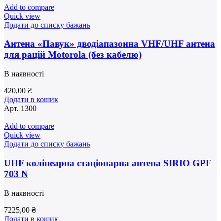
Add to compare
Quick view
Додати до списку бажань
Антена «Павук» дводіапазонна VHF/UHF антена
для рацій Motorola (без кабелю)
В наявності
420,00
₴
Додати в кошик
Арт.
1300
Add to compare
Quick view
Додати до списку бажань
UHF колінеарна стаціонарна антена SIRIO GPF
703 N
В наявності
7225,00
₴
Додати в кошик