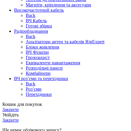
Магніти, кріплення та аксесуари
Високочастотний кабель
Back
ВЧ Кабель
Готові збірки
Радіообладнання
Back
Аналізатори антен та кабелів RigExpert
Блоки живлення
ВЧ Фільтри
Грозозахист
Еквіваленти навантаження
Розподільчі панелі
Комбайнери
ВЧ роз’єми та перехідники
Back
Роз’єми
Перехідники
Кошик для покупок
Закрити
Увійдіть
Закрити
Ще немає облікового запису?