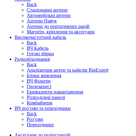
Back
Стаціонарні антени
Автомобільні антени
Антени Павук
Антени до портативних рацій
Магніти, кріплення та аксесуари
Високочастотний кабель
Back
ВЧ Кабель
Готові збірки
Радіообладнання
Back
Аналізатори антен та кабелів RigExpert
Блоки живлення
ВЧ Фільтри
Грозозахист
Еквіваленти навантаження
Розподільчі панелі
Комбайнери
ВЧ роз’єми та перехідники
Back
Роз’єми
Перехідники
Аксесуари до радіостанцій