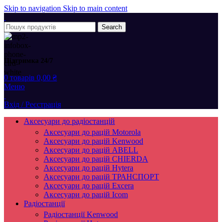
Skip to navigation
Skip to main content
Search
Підтримка 24/7
0
товарів
0,00
₴
Меню
Вхід / Реєстрація
Аксесуари до радіостанцій
Аксесуари до рацій Motorola
Аксесуари до рацій Kenwood
Аксесуари до рацій ABELL
Аксесуари до рацій CHIERDA
Аксесуари до рацій Hytera
Аксесуари до рацій ТРАНСПОРТ
Аксесуари до рацій Excera
Аксесуари до рацій Icom
Радіостанції
Радіостанції Kenwood