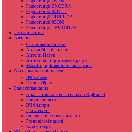
Радіостанції Hytera
Радіостанції EXCERA
Радіостанції ABELL
Радіостанції CHIERDA
Радіостанції ICOM
Радіостанції ТРАНСПОРТ
Ретранслятори
Антени
Стаціонарні антени
Автомобільні антени
Антени Павук
Антени до портативних рацій
Магніти, кріплення та аксесуари
Високочастотний кабель
ВЧ Кабель
Готові збірки
Радіообладнання
Аналізатори антен та кабелів RigExpert
Блоки живлення
ВЧ Фільтри
Грозозахист
Еквіваленти навантаження
Розподільчі панелі
Комбайнери
ВЧ роз’єми та перехідники