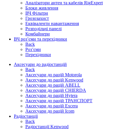
Аналізатори антен та кабелів RigExpert
Блоки живлення
ВЧ Фільтри
Грозозахист
Еквіваленти навантаження
Розподільчі панелі
Комбайнери
ВЧ роз’єми та перехідники
Back
Роз’єми
Перехідники
Аксесуари до радіостанцій
Back
Аксесуари до рацій Motorola
Аксесуари до рацій Kenwood
Аксесуари до рацій ABELL
Аксесуари до рацій CHIERDA
Аксесуари до рацій Hytera
Аксесуари до рацій ТРАНСПОРТ
Аксесуари до рацій Excera
Аксесуари до рацій Icom
Радіостанції
Back
Радіостанції Kenwood