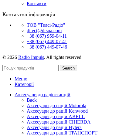
Контакти
Контактна інформація
ТОВ "Телсі-Радіо"
direct@drsua.com
+38 (067) 959-04-11
+38 (067) 449-07-41
+38 (067) 449-07-46
© 2026
Radio Impuls
. All rights reserved
Search
Меню
Категорії
Аксесуари до радіостанцій
Back
Аксесуари до рацій Motorola
Аксесуари до рацій Kenwood
Аксесуари до рацій ABELL
Аксесуари до рацій CHIERDA
Аксесуари до рацій Hytera
Аксесуари до рацій ТРАНСПОРТ