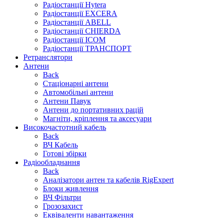
Радіостанції Hytera
Радіостанції EXCERA
Радіостанції ABELL
Радіостанції CHIERDA
Радіостанції ICOM
Радіостанції ТРАНСПОРТ
Ретранслятори
Антени
Back
Стаціонарні антени
Автомобільні антени
Антени Павук
Антени до портативних рацій
Магніти, кріплення та аксесуари
Високочастотний кабель
Back
ВЧ Кабель
Готові збірки
Радіообладнання
Back
Аналізатори антен та кабелів RigExpert
Блоки живлення
ВЧ Фільтри
Грозозахист
Еквіваленти навантаження