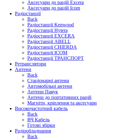
Аксесуари до рацій Excera
Аксесуари до рацій Icom
Радіостанції
Back
Радіостанції Kenwood
Радіостанції Hytera
Радіостанції EXCERA
Радіостанції ABELL
Радіостанції CHIERDA
Радіостанції ICOM
Радіостанції ТРАНСПОРТ
Ретранслятори
Антени
Back
Стаціонарні антени
Автомобільні антени
Антени Павук
Антени до портативних рацій
Магніти, кріплення та аксесуари
Високочастотний кабель
Back
ВЧ Кабель
Готові збірки
Радіообладнання
Back