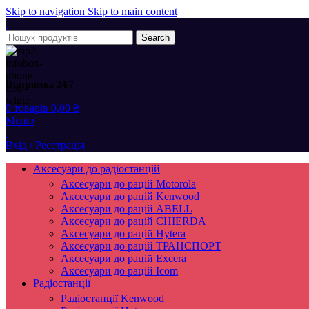
Skip to navigation
Skip to main content
Search
Підтримка 24/7
0
товарів
0,00
₴
Меню
Вхід / Реєстрація
Аксесуари до радіостанцій
Аксесуари до рацій Motorola
Аксесуари до рацій Kenwood
Аксесуари до рацій ABELL
Аксесуари до рацій CHIERDA
Аксесуари до рацій Hytera
Аксесуари до рацій ТРАНСПОРТ
Аксесуари до рацій Excera
Аксесуари до рацій Icom
Радіостанції
Радіостанції Kenwood