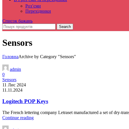
Роз’єми
Перехідники
Список бажань
Search
Sensors
Головна
Archive by Category "Sensors"
admin
0
Sensors
11 Лис 2024
11.11.2024
Logitech POP Keys
The French lettering company Letraset manufactured a set of dry-transf
Continue reading