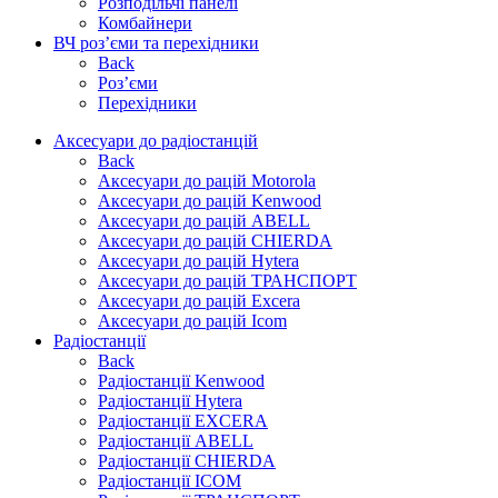
Розподільчі панелі
Комбайнери
ВЧ роз’єми та перехідники
Back
Роз’єми
Перехідники
Аксесуари до радіостанцій
Back
Аксесуари до рацій Motorola
Аксесуари до рацій Kenwood
Аксесуари до рацій ABELL
Аксесуари до рацій CHIERDA
Аксесуари до рацій Hytera
Аксесуари до рацій ТРАНСПОРТ
Аксесуари до рацій Excera
Аксесуари до рацій Icom
Радіостанції
Back
Радіостанції Kenwood
Радіостанції Hytera
Радіостанції EXCERA
Радіостанції ABELL
Радіостанції CHIERDA
Радіостанції ICOM