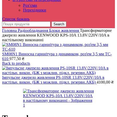
Роз’єми
Перехідники
Список бажань
Search
Головна
Радіообладнання
Блоки живлення
Трансформаторне
джерело живлення KENWOOD KPS-10A 13.8V/220V/10A в
настільному виконанні
SM08N1 Виносна гарниітура з динамиком, роз'ем 3,5 мм TC-
610
977,50
₴
Back to products
Імпульсне джерело живлення PS-10SR 13.8V/220V/10A в
настільн. викон. (БЖ з можлив. підкл. резервн.АКБ)
4100,00
₴