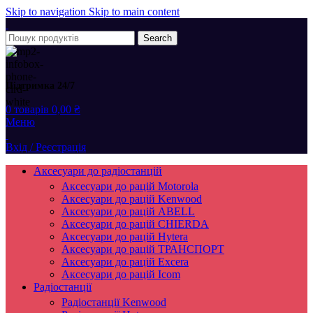
Skip to navigation
Skip to main content
Search
Підтримка 24/7
0
товарів
0,00
₴
Меню
Вхід / Реєстрація
Аксесуари до радіостанцій
Аксесуари до рацій Motorola
Аксесуари до рацій Kenwood
Аксесуари до рацій ABELL
Аксесуари до рацій CHIERDA
Аксесуари до рацій Hytera
Аксесуари до рацій ТРАНСПОРТ
Аксесуари до рацій Excera
Аксесуари до рацій Icom
Радіостанції
Радіостанції Kenwood