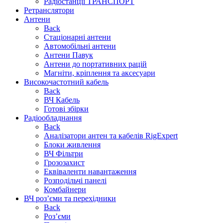
Радіостанції ТРАНСПОРТ
Ретранслятори
Антени
Back
Стаціонарні антени
Автомобільні антени
Антени Павук
Антени до портативних рацій
Магніти, кріплення та аксесуари
Високочастотний кабель
Back
ВЧ Кабель
Готові збірки
Радіообладнання
Back
Аналізатори антен та кабелів RigExpert
Блоки живлення
ВЧ Фільтри
Грозозахист
Еквіваленти навантаження
Розподільчі панелі
Комбайнери
ВЧ роз’єми та перехідники
Back
Роз’єми