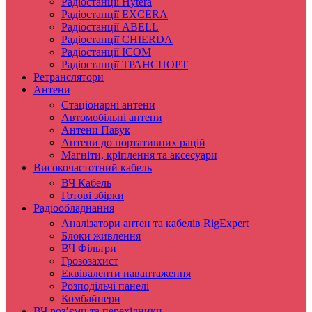
Радіостанції Hytera
Радіостанції EXCERA
Радіостанції ABELL
Радіостанції CHIERDA
Радіостанції ICOM
Радіостанції ТРАНСПОРТ
Ретранслятори
Антени
Стаціонарні антени
Автомобільні антени
Антени Павук
Антени до портативних рацій
Магніти, кріплення та аксесуари
Високочастотний кабель
ВЧ Кабель
Готові збірки
Радіообладнання
Аналізатори антен та кабелів RigExpert
Блоки живлення
ВЧ Фільтри
Грозозахист
Еквіваленти навантаження
Розподільчі панелі
Комбайнери
ВЧ роз’єми та перехідники