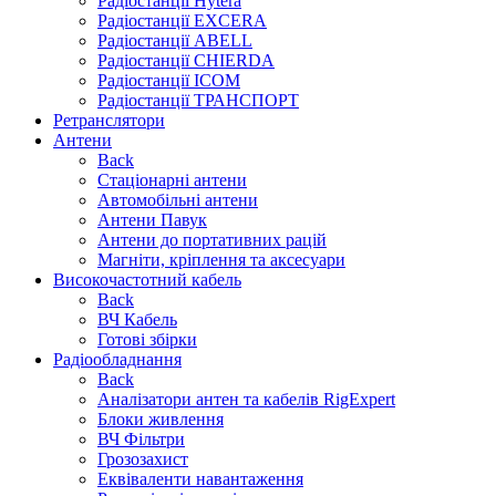
Радіостанції Hytera
Радіостанції EXCERA
Радіостанції ABELL
Радіостанції CHIERDA
Радіостанції ICOM
Радіостанції ТРАНСПОРТ
Ретранслятори
Антени
Back
Стаціонарні антени
Автомобільні антени
Антени Павук
Антени до портативних рацій
Магніти, кріплення та аксесуари
Високочастотний кабель
Back
ВЧ Кабель
Готові збірки
Радіообладнання
Back
Аналізатори антен та кабелів RigExpert
Блоки живлення
ВЧ Фільтри
Грозозахист
Еквіваленти навантаження