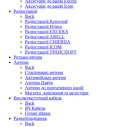
Аксесуари до рацій Excera
Аксесуари до рацій Icom
Радіостанції
Back
Радіостанції Kenwood
Радіостанції Hytera
Радіостанції EXCERA
Радіостанції ABELL
Радіостанції CHIERDA
Радіостанції ICOM
Радіостанції ТРАНСПОРТ
Ретранслятори
Антени
Back
Стаціонарні антени
Автомобільні антени
Антени Павук
Антени до портативних рацій
Магніти, кріплення та аксесуари
Високочастотний кабель
Back
ВЧ Кабель
Готові збірки
Радіообладнання
Back