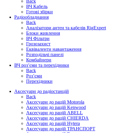
Back
ВЧ Кабель
Готові збірки
Радіообладнання
Back
Аналізатори антен та кабелів RigExpert
Блоки живлення
ВЧ Фільтри
Грозозахист
Еквіваленти навантаження
Розподільчі панелі
Комбайнери
ВЧ роз’єми та перехідники
Back
Роз’єми
Перехідники
Аксесуари до радіостанцій
Back
Аксесуари до рацій Motorola
Аксесуари до рацій Kenwood
Аксесуари до рацій ABELL
Аксесуари до рацій CHIERDA
Аксесуари до рацій Hytera
Аксесуари до рацій ТРАНСПОРТ