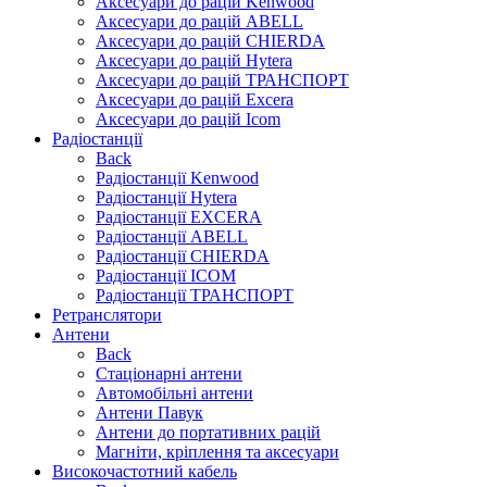
Аксесуари до рацій Kenwood
Аксесуари до рацій ABELL
Аксесуари до рацій CHIERDA
Аксесуари до рацій Hytera
Аксесуари до рацій ТРАНСПОРТ
Аксесуари до рацій Excera
Аксесуари до рацій Icom
Радіостанції
Back
Радіостанції Kenwood
Радіостанції Hytera
Радіостанції EXCERA
Радіостанції ABELL
Радіостанції CHIERDA
Радіостанції ICOM
Радіостанції ТРАНСПОРТ
Ретранслятори
Антени
Back
Стаціонарні антени
Автомобільні антени
Антени Павук
Антени до портативних рацій
Магніти, кріплення та аксесуари
Високочастотний кабель