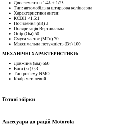
Двоелементна 1/4λ + 1/2λ
Тип: автомобільна штирьова колінеарна
Характеристики антен:
КСВН <1.5:1
Посилення (dB) 3
Поляризація Вертикальна
Опір (Ом) 50
Смуга частот (МГц) 70
Максимальна потужність (Вт) 100
МЕХАНІЧНІ ХАРАКТЕРИСТИКИ:
Довжина (мм) 660
Вага (кг) 0,3
Тип роз’єму NMO
Колір металевий
Готові збірки
Аксесуари до рацій Motorola