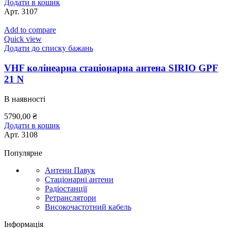
Додати в кошик
Арт.
3107
Add to compare
Quick view
Додати до списку бажань
VHF колінеарна стаціонарна антена SIRIO GPF
21 N
В наявності
5790,00
₴
Додати в кошик
Арт.
3108
Популярне
Антени Павук
Стаціонарні антени
Радіостанції
Ретранслятори
Високочастотний кабель
Інформація