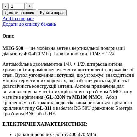
UHF
aвтомобільна
Додати в кошик
Купити зараз
антена
Add to compare
Nagoya
Додати до списку бажань
MHG-
500
Опис
радіатор
з
MHG
-500
— це мобільна антена вертикальної поляризації
погоджувальною
діапазону 400-470 МГц
і довжиною хвилі 1/4λ + 1/2λ
котушкою
кількість
Автомобільна двоелементна 1/4λ + 1/2λ штирьова антена,
хромовані випромінюючі елементи виготовлені з нержавіючої
сталі. Вузол узгодження і котушка, що узгоджує, знаходиться в
міцних герметичних корпусах, що забезпечують надійність і
довговічність конструкції антени. Антена призначена для
встановлення на магнітних кріпленнях з роз’ємом NMO типу
магнітне кріплення (
GL
-320
N
та
MB
108
NMO
) . Або з
кріпленням за багажник, водостік з використанням врізаного
кріплення типу
GL-311
з кабелем RG 58U довжиною 5 метрів
і роз’ємом BNC або UHF.
ЕЛЕКТРИЧНІ ХАРАКТЕРИСТИКИ:
Діапазон робочих частот: 400-470 МГц