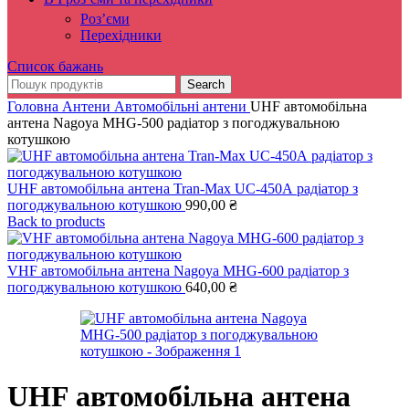
Роз’єми
Перехідники
Список бажань
Search
Головна
Антени
Автомобільні антени
UHF aвтомобільна
антена Nagoya MHG-500 радіатор з погоджувальною
котушкою
UHF aвтомобільна антена Tran-Max UC-450А радіатор з
погоджувальною котушкою
990,00
₴
Back to products
VHF aвтомобільна антена Nagoya MHG-600 радіатор з
погоджувальною котушкою
640,00
₴
UHF aвтомобільна антена