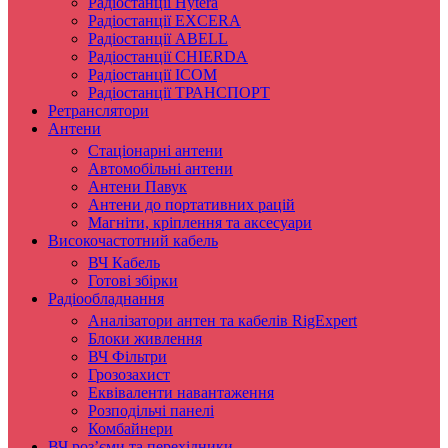
Радіостанції Hytera
Радіостанції EXCERA
Радіостанції ABELL
Радіостанції CHIERDA
Радіостанції ICOM
Радіостанції ТРАНСПОРТ
Ретранслятори
Антени
Стаціонарні антени
Автомобільні антени
Антени Павук
Антени до портативних рацій
Магніти, кріплення та аксесуари
Високочастотний кабель
ВЧ Кабель
Готові збірки
Радіообладнання
Аналізатори антен та кабелів RigExpert
Блоки живлення
ВЧ Фільтри
Грозозахист
Еквіваленти навантаження
Розподільчі панелі
Комбайнери
ВЧ роз’єми та перехідники