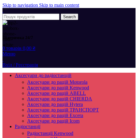
Skip to navigation
Skip to main content
Search
Підтримка 24/7
0
товарів
0,00
₴
Меню
Вхід / Реєстрація
Аксесуари до радіостанцій
Аксесуари до рацій Motorola
Аксесуари до рацій Kenwood
Аксесуари до рацій ABELL
Аксесуари до рацій CHIERDA
Аксесуари до рацій Hytera
Аксесуари до рацій ТРАНСПОРТ
Аксесуари до рацій Excera
Аксесуари до рацій Icom
Радіостанції
Радіостанції Kenwood