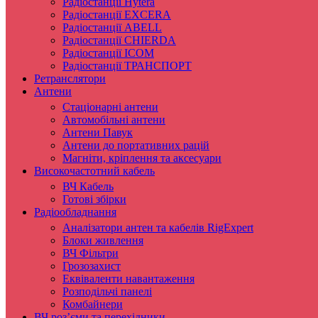
Радіостанції Hytera
Радіостанції EXCERA
Радіостанції ABELL
Радіостанції CHIERDA
Радіостанції ICOM
Радіостанції ТРАНСПОРТ
Ретранслятори
Антени
Стаціонарні антени
Автомобільні антени
Антени Павук
Антени до портативних рацій
Магніти, кріплення та аксесуари
Високочастотний кабель
ВЧ Кабель
Готові збірки
Радіообладнання
Аналізатори антен та кабелів RigExpert
Блоки живлення
ВЧ Фільтри
Грозозахист
Еквіваленти навантаження
Розподільчі панелі
Комбайнери
ВЧ роз’єми та перехідники