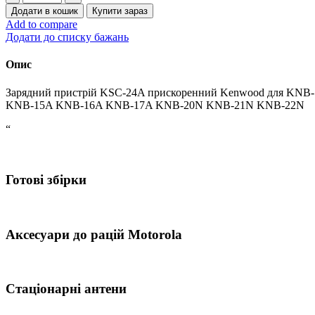
пристрій
Додати в кошик
Купити зараз
KSC-
Add to compare
24A
Додати до списку бажань
прискоренний
Kenwood
Опис
кількість
Зарядний пристрій KSC-24A прискоренний Kenwood для KNB-
KNB-15A KNB-16A KNB-17A KNB-20N KNB-21N KNB-22N
“
Готові збірки
Аксесуари до рацій Motorola
Стаціонарні антени