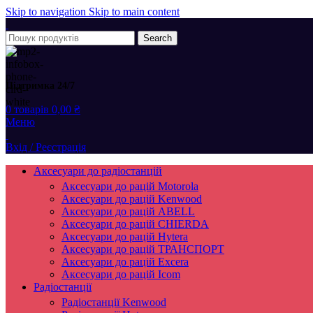
Skip to navigation
Skip to main content
Search
Підтримка 24/7
0
товарів
0,00
₴
Меню
Вхід / Реєстрація
Аксесуари до радіостанцій
Аксесуари до рацій Motorola
Аксесуари до рацій Kenwood
Аксесуари до рацій ABELL
Аксесуари до рацій CHIERDA
Аксесуари до рацій Hytera
Аксесуари до рацій ТРАНСПОРТ
Аксесуари до рацій Excera
Аксесуари до рацій Icom
Радіостанції
Радіостанції Kenwood