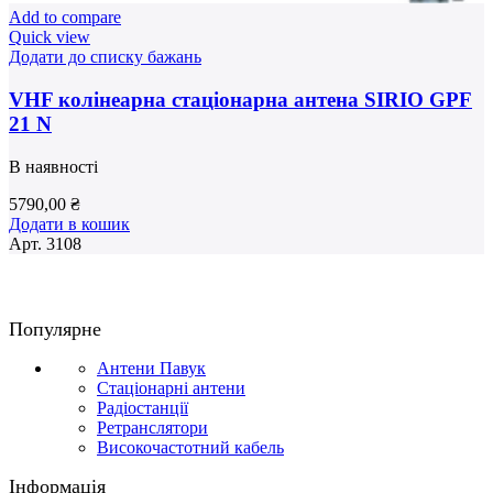
Add to compare
Quick view
Додати до списку бажань
VHF колінеарна стаціонарна антена SIRIO GPF
21 N
В наявності
5790,00
₴
Додати в кошик
Арт.
3108
Популярне
Антени Павук
Стаціонарні антени
Радіостанції
Ретранслятори
Високочастотний кабель
Інформація