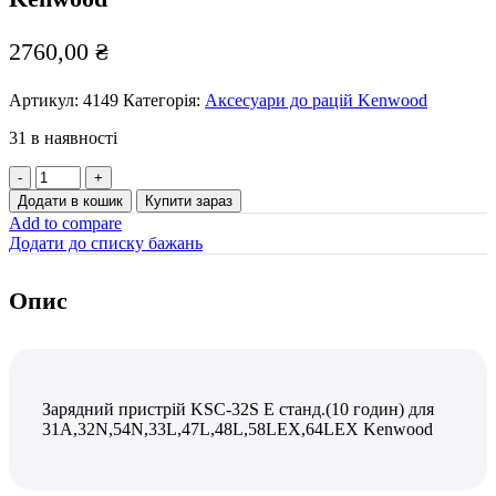
2760,00
₴
Артикул:
4149
Категорія:
Аксесуари до рацій Kenwood
31 в наявності
Зарядний
пристрій
Додати в кошик
Купити зараз
KSC-
Add to compare
32S
Додати до списку бажань
E
станд.
(10
Опис
годин)
для
31А,32N,54N,33L,47L,48L,58LEX,64LEX
Kenwood
кількість
Зарядний пристрій KSC-32S E станд.(10 годин) для
31А,32N,54N,33L,47L,48L,58LEX,64LEX Kenwood