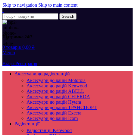
Skip to navigation
Skip to main content
Search
Підтримка 24/7
0
товарів
0,00
₴
Меню
Вхід / Реєстрація
Аксесуари до радіостанцій
Аксесуари до рацій Motorola
Аксесуари до рацій Kenwood
Аксесуари до рацій ABELL
Аксесуари до рацій CHIERDA
Аксесуари до рацій Hytera
Аксесуари до рацій ТРАНСПОРТ
Аксесуари до рацій Excera
Аксесуари до рацій Icom
Радіостанції
Радіостанції Kenwood