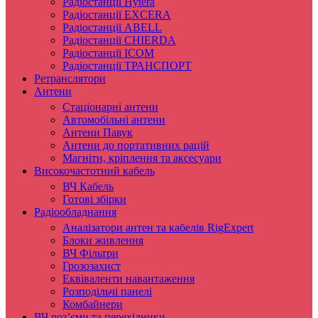
Радіостанції Hytera
Радіостанції EXCERA
Радіостанції ABELL
Радіостанції CHIERDA
Радіостанції ICOM
Радіостанції ТРАНСПОРТ
Ретранслятори
Антени
Стаціонарні антени
Автомобільні антени
Антени Павук
Антени до портативних рацій
Магніти, кріплення та аксесуари
Високочастотний кабель
ВЧ Кабель
Готові збірки
Радіообладнання
Аналізатори антен та кабелів RigExpert
Блоки живлення
ВЧ Фільтри
Грозозахист
Еквіваленти навантаження
Розподільчі панелі
Комбайнери
ВЧ роз’єми та перехідники