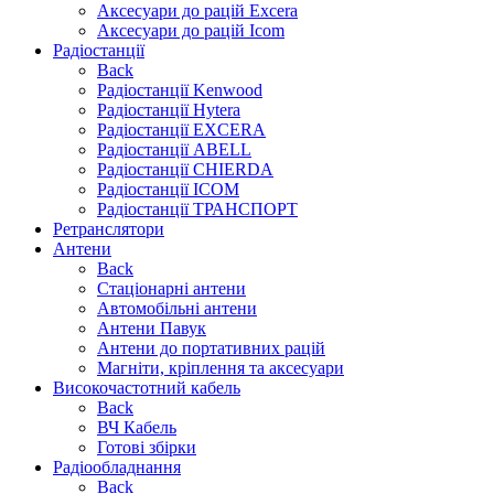
Аксесуари до рацій Excera
Аксесуари до рацій Icom
Радіостанції
Back
Радіостанції Kenwood
Радіостанції Hytera
Радіостанції EXCERA
Радіостанції ABELL
Радіостанції CHIERDA
Радіостанції ICOM
Радіостанції ТРАНСПОРТ
Ретранслятори
Антени
Back
Стаціонарні антени
Автомобільні антени
Антени Павук
Антени до портативних рацій
Магніти, кріплення та аксесуари
Високочастотний кабель
Back
ВЧ Кабель
Готові збірки
Радіообладнання
Back