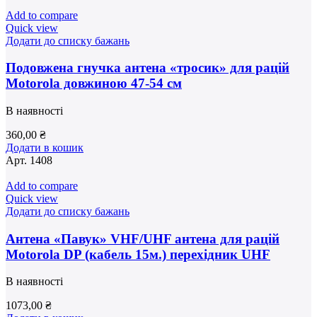
Add to compare
Quick view
Додати до списку бажань
Подовжена гнучка антена «тросик» для рацій
Motorola довжиною 47-54 см
В наявності
360,00
₴
Додати в кошик
Арт.
1408
Add to compare
Quick view
Додати до списку бажань
Антена «Павук» VHF/UHF антена для рацій
Motorola DP (кабель 15м.) перехідник UHF
В наявності
1073,00
₴