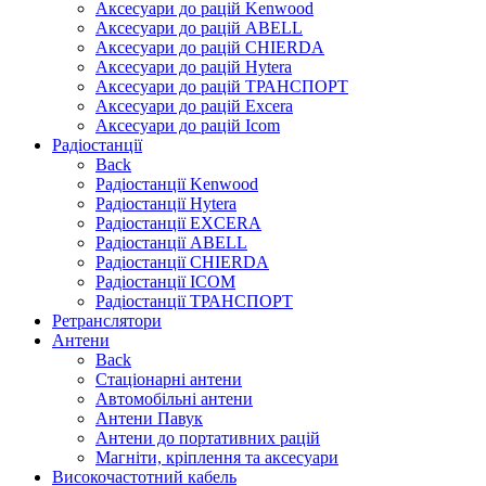
Аксесуари до рацій Kenwood
Аксесуари до рацій ABELL
Аксесуари до рацій CHIERDA
Аксесуари до рацій Hytera
Аксесуари до рацій ТРАНСПОРТ
Аксесуари до рацій Excera
Аксесуари до рацій Icom
Радіостанції
Back
Радіостанції Kenwood
Радіостанції Hytera
Радіостанції EXCERA
Радіостанції ABELL
Радіостанції CHIERDA
Радіостанції ICOM
Радіостанції ТРАНСПОРТ
Ретранслятори
Антени
Back
Стаціонарні антени
Автомобільні антени
Антени Павук
Антени до портативних рацій
Магніти, кріплення та аксесуари
Високочастотний кабель