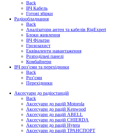
Back
ВЧ Кабель
Готові збірки
Радіообладнання
Back
Аналізатори антен та кабелів RigExpert
Блоки живлення
ВЧ Фільтри
Грозозахист
Еквіваленти навантаження
Розподільчі панелі
Комбайнери
ВЧ роз’єми та перехідники
Back
Роз’єми
Перехідники
Аксесуари до радіостанцій
Back
Аксесуари до рацій Motorola
Аксесуари до рацій Kenwood
Аксесуари до рацій ABELL
Аксесуари до рацій CHIERDA
Аксесуари до рацій Hytera
Аксесуари до рацій ТРАНСПОРТ