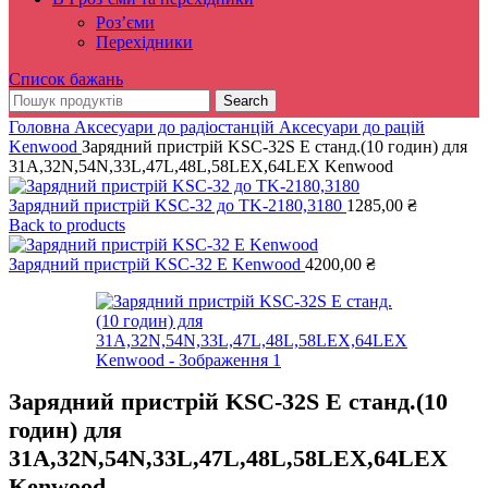
Роз’єми
Перехідники
Список бажань
Search
Головна
Аксесуари до радіостанцій
Аксесуари до рацій
Kenwood
Зарядний пристрій KSC-32S E станд.(10 годин) для
31А,32N,54N,33L,47L,48L,58LEX,64LEX Kenwood
Зарядний пристрій KSC-32 до TK-2180,3180
1285,00
₴
Back to products
Зарядний пристрій KSC-32 E Kenwood
4200,00
₴
Зарядний пристрій KSC-32S E станд.(10
годин) для
31А,32N,54N,33L,47L,48L,58LEX,64LEX
Kenwood