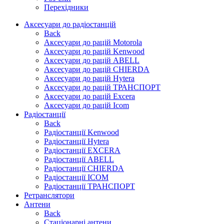
Перехідники
Аксесуари до радіостанцій
Back
Аксесуари до рацій Motorola
Аксесуари до рацій Kenwood
Аксесуари до рацій ABELL
Аксесуари до рацій CHIERDA
Аксесуари до рацій Hytera
Аксесуари до рацій ТРАНСПОРТ
Аксесуари до рацій Excera
Аксесуари до рацій Icom
Радіостанції
Back
Радіостанції Kenwood
Радіостанції Hytera
Радіостанції EXCERA
Радіостанції ABELL
Радіостанції CHIERDA
Радіостанції ICOM
Радіостанції ТРАНСПОРТ
Ретранслятори
Антени
Back
Стаціонарні антени