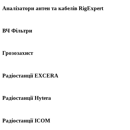
Аналізатори антен та кабелів RigExpert
ВЧ Фільтри
Грозозахист
Радіостанції EXCERA
Радіостанції Hytera
Радіостанції ICOM