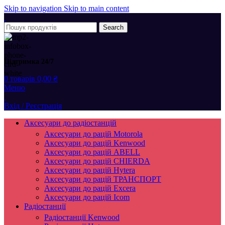
Skip to navigation
Skip to main content
Search
Підтримка 24/7
0
товарів
0,00
₴
Меню
Вхід / Реєстрація
Аксесуари до радіостанцій
Аксесуари до рацій Motorola
Аксесуари до рацій Kenwood
Аксесуари до рацій ABELL
Аксесуари до рацій CHIERDA
Аксесуари до рацій Hytera
Аксесуари до рацій ТРАНСПОРТ
Аксесуари до рацій Excera
Аксесуари до рацій Icom
Радіостанції
Радіостанції Kenwood