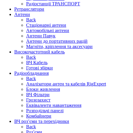
Радіостанції ТРАНСПОРТ
Ретранслятори
Антени
Back
Стаціонарні антени
Автомобільні антени
Антени Павук
Антени до портативних рацій
Магніти, кріплення та аксесуари
Високочастотний кабель
Back
ВЧ Кабель
Готові збірки
Радіообладнання
Back
Аналізатори антен та кабелів RigExpert
Блоки живлення
ВЧ Фільтри
Грозозахист
Еквіваленти навантаження
Розподільчі панелі
Комбайнери
ВЧ роз’єми та перехідники
Back
Роз’єми