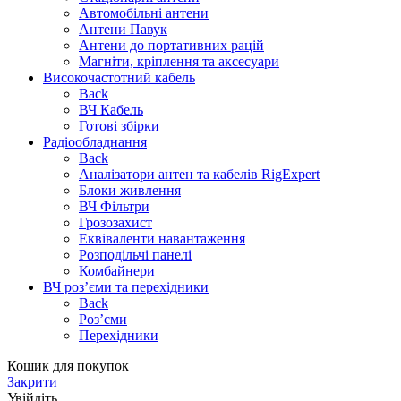
Автомобільні антени
Антени Павук
Антени до портативних рацій
Магніти, кріплення та аксесуари
Високочастотний кабель
Back
ВЧ Кабель
Готові збірки
Радіообладнання
Back
Аналізатори антен та кабелів RigExpert
Блоки живлення
ВЧ Фільтри
Грозозахист
Еквіваленти навантаження
Розподільчі панелі
Комбайнери
ВЧ роз’єми та перехідники
Back
Роз’єми
Перехідники
Кошик для покупок
Закрити
Увійдіть