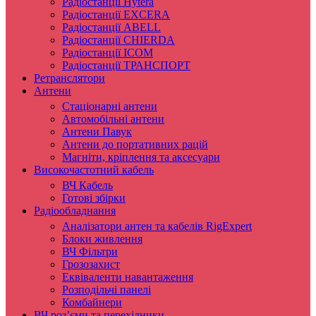
Радіостанції Hytera
Радіостанції EXCERA
Радіостанції ABELL
Радіостанції CHIERDA
Радіостанції ICOM
Радіостанції ТРАНСПОРТ
Ретранслятори
Антени
Стаціонарні антени
Автомобільні антени
Антени Павук
Антени до портативних рацій
Магніти, кріплення та аксесуари
Високочастотний кабель
ВЧ Кабель
Готові збірки
Радіообладнання
Аналізатори антен та кабелів RigExpert
Блоки живлення
ВЧ Фільтри
Грозозахист
Еквіваленти навантаження
Розподільчі панелі
Комбайнери
ВЧ роз’єми та перехідники