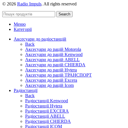
© 2026
Radio Impuls
. All rights reserved
Search
Меню
Категорії
Аксесуари до радіостанцій
Back
Аксесуари до рацій Motorola
Аксесуари до рацій Kenwood
Аксесуари до рацій ABELL
Аксесуари до рацій CHIERDA
Аксесуари до рацій Hytera
Аксесуари до рацій ТРАНСПОРТ
Аксесуари до рацій Excera
Аксесуари до рацій Icom
Радіостанції
Back
Радіостанції Kenwood
Радіостанції Hytera
Радіостанції EXCERA
Радіостанції ABELL
Радіостанції CHIERDA
Радіостанції ICOM