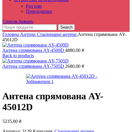
Роз’єми
Перехідники
Список бажань
Search
Головна
Антени
Стаціонарні антени
Антена спрямована AY-
45012D
Антена спрямована AY-4509D
4880,00
₴
Back to products
Антена спрямована AY-7505D
2680,00
₴
Антена спрямована AY-
45012D
5235,00
₴
Артикул:
3129
Категорія:
Стаціонарні антени