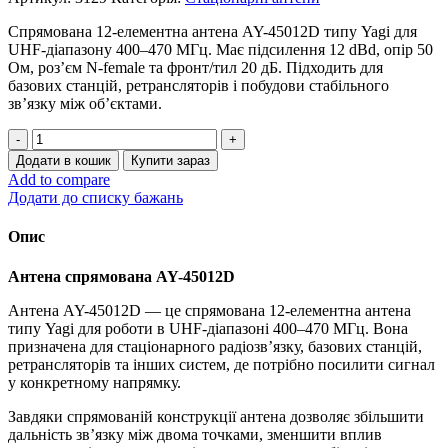
Спрямована 12-елементна антена AY-45012D типу Yagi для
UHF-діапазону 400–470 МГц. Має підсилення 12 dBd, опір 50
Ом, роз’єм N-female та фронт/тил 20 дБ. Підходить для
базових станцій, ретрансляторів і побудови стабільного
зв’язку між об’єктами.
Антена
спрямована
Додати в кошик
Купити зараз
AY-
Add to compare
45012D
Додати до списку бажань
кількість
Опис
Антена спрямована AY-45012D
Антена AY-45012D — це спрямована 12-елементна антена
типу Yagi для роботи в UHF-діапазоні 400–470 МГц. Вона
призначена для стаціонарного радіозв’язку, базових станцій,
ретрансляторів та інших систем, де потрібно посилити сигнал
у конкретному напрямку.
Завдяки спрямованій конструкції антена дозволяє збільшити
дальність зв’язку між двома точками, зменшити вплив