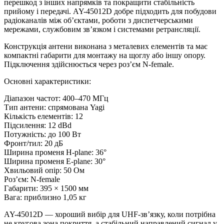
перешкод з інших напрямків та покращити стабільність
прийому і передачі. AY-45012D добре підходить для побудови
радіоканалів між об’єктами, роботи з диспетчерськими
мережами, службовим зв’язком і системами ретрансляції.
Конструкція антени виконана з металевих елементів та має
компактні габарити для монтажу на щоглу або іншу опору.
Підключення здійснюється через роз’єм N-female.
Основні характеристики:
Діапазон частот: 400–470 МГц
Тип антени: спрямована Yagi
Кількість елементів: 12
Підсилення: 12 dBd
Потужність: до 100 Вт
Фронт/тил: 20 дБ
Ширина променя H-plane: 36°
Ширина променя E-plane: 30°
Хвильовий опір: 50 Ом
Роз’єм: N-female
Габарити: 395 × 1500 мм
Вага: приблизно 1,05 кг
AY-45012D — хороший вибір для UHF-зв’язку, коли потрібна
не кругова зона покриття, а стабільний направлений сигнал у