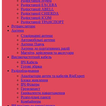
Радіостанції Hytera
Радіостанції EXCERA
Радіостанції ABELL
Радіостанції CHIERDA
Радіостанції ICOM
Радіостанції ТРАНСПОРТ
Ретранслятори
Антени
Стаціонарні антени
Автомобільні антени
Антени Павук
Антени до портативних рацій
Магніти, кріплення та аксесуари
Високочастотний кабель
ВЧ Кабель
Готові збірки
Радіообладнання
Аналізатори антен та кабелів RigExpert
Блоки живлення
ВЧ Фільтри
Грозозахист
Еквіваленти навантаження
Розподільчі панелі
Комбайнери
ВЧ роз’єми та перехідники