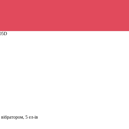
505D
ібратором, 5 ел-ів