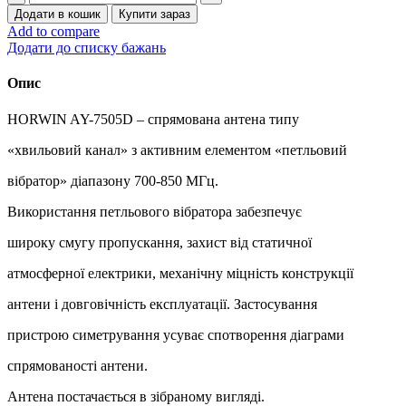
спрямована
Додати в кошик
Купити зараз
AY-
Add to compare
7505D
Додати до списку бажань
кількість
Опис
HORWIN AY-7505D – спрямована антена типу
«хвильовий канал» з активним елементом «петльовий
вібратор» діапазону 700-850 МГц.
Використання петльового вібратора забезпечує
широку смугу пропускання, захист від статичної
атмосферної електрики, механічну міцність конструкції
антени і довговічність експлуатації. Застосування
пристрою симетрування усуває спотворення діаграми
спрямованості антени.
Антена постачається в зібраному вигляді.