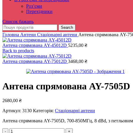
Роз’єми
Перехідники
Список бажань
Search
Головна
Антени
Стаціонарні антени
Антена спрямована AY-7
Антена спрямована AY-45012D
5235,00
₴
Back to products
Антена спрямована AY-75012D
3468,00
₴
Антена спрямована AY-7505D
2680,00
₴
Артикул:
3130
Категорія:
Стаціонарні антени
Антена спрямована AY-7505D, 700-850MГц, 8 dBd, з петльовим в
Антена