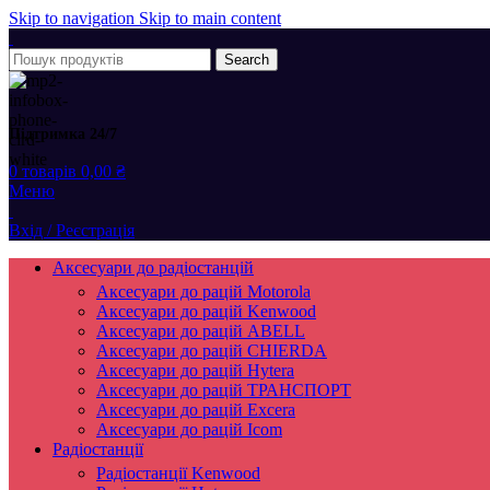
Skip to navigation
Skip to main content
Search
Підтримка 24/7
0
товарів
0,00
₴
Меню
Вхід / Реєстрація
Аксесуари до радіостанцій
Аксесуари до рацій Motorola
Аксесуари до рацій Kenwood
Аксесуари до рацій ABELL
Аксесуари до рацій CHIERDA
Аксесуари до рацій Hytera
Аксесуари до рацій ТРАНСПОРТ
Аксесуари до рацій Excera
Аксесуари до рацій Icom
Радіостанції
Радіостанції Kenwood