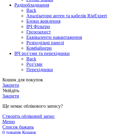
Радіообладнання
Back
Аналізатори антен та кабелів RigExpert
Блоки живлення
ВЧ Фільтри
Грозозахист
Еквіваленти навантаження
Розподільчі панелі
Комбайнери
ВЧ роз’єми та перехідники
Back
Роз’єми
Перехідники
Кошик для покупок
Закрити
Увійдіть
Закрити
Ще немає облікового запису?
Створіть обліковий запис
Меню
Список бажань
0
товарів
Кошик