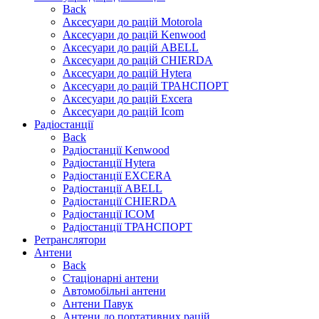
Back
Аксесуари до рацій Motorola
Аксесуари до рацій Kenwood
Аксесуари до рацій ABELL
Аксесуари до рацій CHIERDA
Аксесуари до рацій Hytera
Аксесуари до рацій ТРАНСПОРТ
Аксесуари до рацій Excera
Аксесуари до рацій Icom
Радіостанції
Back
Радіостанції Kenwood
Радіостанції Hytera
Радіостанції EXCERA
Радіостанції ABELL
Радіостанції CHIERDA
Радіостанції ICOM
Радіостанції ТРАНСПОРТ
Ретранслятори
Антени
Back
Стаціонарні антени
Автомобільні антени
Антени Павук
Антени до портативних рацій