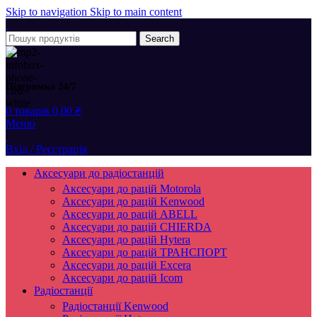
Skip to navigation
Skip to main content
Search
Підтримка 24/7
0
товарів
0,00
₴
Меню
Вхід / Реєстрація
Аксесуари до радіостанцій
Аксесуари до рацій Motorola
Аксесуари до рацій Kenwood
Аксесуари до рацій ABELL
Аксесуари до рацій CHIERDA
Аксесуари до рацій Hytera
Аксесуари до рацій ТРАНСПОРТ
Аксесуари до рацій Excera
Аксесуари до рацій Icom
Радіостанції
Радіостанції Kenwood