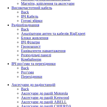
Магніти, кріплення та аксесуари
Високочастотний кабель
Back
ВЧ Кабель
Готові збірки
Радіообладнання
Back
Аналізатори антен та кабелів RigExpert
Блоки живлення
ВЧ Фільтри
Грозозахист
Еквіваленти навантаження
Розподільчі панелі
Комбайнери
ВЧ роз’єми та перехідники
Back
Роз’єми
Перехідники
Аксесуари до радіостанцій
Back
Аксесуари до рацій Motorola
Аксесуари до рацій Kenwood
Аксесуари до рацій ABELL
Аксесуари до рацій CHIERDA