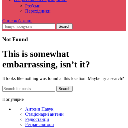
Роз’єми
Перехідники
Список бажань
Search
Not Found
This is somewhat
embarrassing, isn’t it?
It looks like nothing was found at this location. Maybe try a search?
Search
Популярне
Антени Павук
Стаціонарні антени
Радіостанції
Ретранслятори