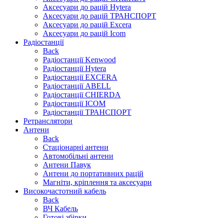
Аксесуари до рацій Hytera
Аксесуари до рацій ТРАНСПОРТ
Аксесуари до рацій Excera
Аксесуари до рацій Icom
Радіостанції
Back
Радіостанції Kenwood
Радіостанції Hytera
Радіостанції EXCERA
Радіостанції ABELL
Радіостанції CHIERDA
Радіостанції ICOM
Радіостанції ТРАНСПОРТ
Ретранслятори
Антени
Back
Стаціонарні антени
Автомобільні антени
Антени Павук
Антени до портативних рацій
Магніти, кріплення та аксесуари
Високочастотний кабель
Back
ВЧ Кабель
Готові збірки