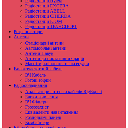
Радіостанції Hytera
Радіостанції EXCERA
Радіостанції ABELL
Радіостанції CHIERDA
Радіостанції ICOM
Радіостанції ТРАНСПОРТ
Ретранслятори
Антени
Стаціонарні антени
Автомобільні антени
Антени Павук
Антени до портативних рацій
Магніти, кріплення та аксесуари
Високочастотний кабель
ВЧ Кабель
Готові збірки
Радіообладнання
Аналізатори антен та кабелів RigExpert
Блоки живлення
ВЧ Фільтри
Грозозахист
Еквіваленти навантаження
Розподільчі панелі
Комбайнери
ВЧ роз’єми та перехідники