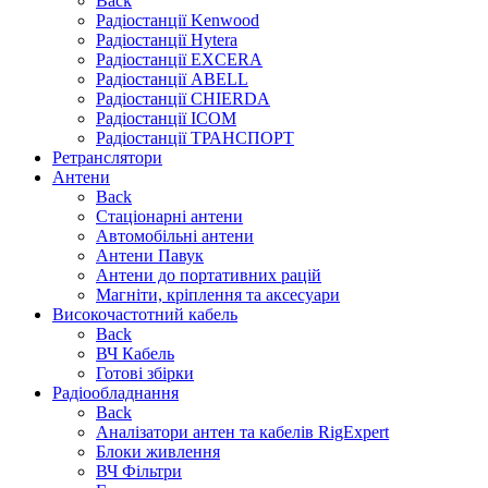
Back
Радіостанції Kenwood
Радіостанції Hytera
Радіостанції EXCERA
Радіостанції ABELL
Радіостанції CHIERDA
Радіостанції ICOM
Радіостанції ТРАНСПОРТ
Ретранслятори
Антени
Back
Стаціонарні антени
Автомобільні антени
Антени Павук
Антени до портативних рацій
Магніти, кріплення та аксесуари
Високочастотний кабель
Back
ВЧ Кабель
Готові збірки
Радіообладнання
Back
Аналізатори антен та кабелів RigExpert
Блоки живлення
ВЧ Фільтри