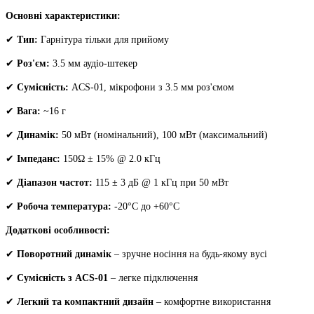
01)
Основні характеристики:
кількість
✔
Тип:
Гарнітура тільки для прийому
✔
Роз'єм:
3.5 мм аудіо-штекер
✔
Сумісність:
ACS-01, мікрофони з 3.5 мм роз'ємом
✔
Вага:
~16 г
✔
Динамік:
50 мВт (номінальний), 100 мВт (максимальний)
✔
Імпеданс:
150Ω ± 15% @ 2.0 кГц
✔
Діапазон частот:
115 ± 3 дБ @ 1 кГц при 50 мВт
✔
Робоча температура:
-20°C до +60°C
Додаткові особливості:
✔
Поворотний динамік
– зручне носіння на будь-якому вусі
✔
Сумісність з ACS-01
– легке підключення
✔
Легкий та компактний дизайн
– комфортне використання