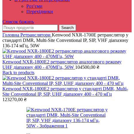
Роз’єми
Перехідники
Список бажань
Search
Головна
Ретранслятори
Kenwood NXR-1700E ретранслятор у
стандарті DMR, Multi-Site Conventional IP, SIP, VHF діапазону
136-174 мГц, 50W
Kenwood NXR-1800E2 ретранслятор аналогового режиму
UHF діапазону 400 - 470МГц, 50W
104500,00
₴
Back to products
Kenwood NXR-1800E2 ретранслятор у стандарті DMR, Multi-
Site Conventional IP, SIP, UHF діапазону 400 - 470 мГц
123270,00
₴