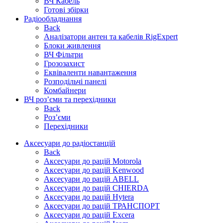
ВЧ Кабель
Готові збірки
Радіообладнання
Back
Аналізатори антен та кабелів RigExpert
Блоки живлення
ВЧ Фільтри
Грозозахист
Еквіваленти навантаження
Розподільчі панелі
Комбайнери
ВЧ роз’єми та перехідники
Back
Роз’єми
Перехідники
Аксесуари до радіостанцій
Back
Аксесуари до рацій Motorola
Аксесуари до рацій Kenwood
Аксесуари до рацій ABELL
Аксесуари до рацій CHIERDA
Аксесуари до рацій Hytera
Аксесуари до рацій ТРАНСПОРТ
Аксесуари до рацій Excera