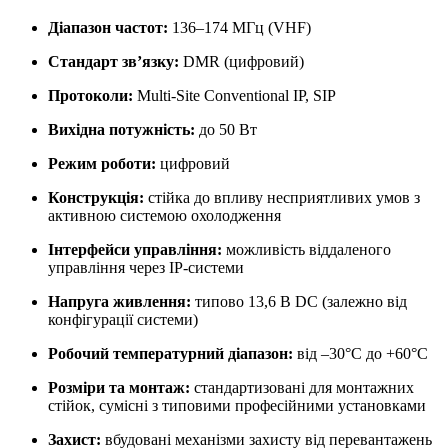
Діапазон частот:
136–174 МГц (VHF)
Стандарт зв’язку:
DMR (цифровий)
Протоколи:
Multi-Site Conventional IP, SIP
Вихідна потужність:
до 50 Вт
Режим роботи:
цифровий
Конструкція:
стійка до впливу несприятливих умов з
активною системою охолодження
Інтерфейси управління:
можливість віддаленого
управління через IP-системи
Напруга живлення:
типово 13,6 В DC (залежно від
конфігурації системи)
Робочий температурний діапазон:
від –30°C до +60°C
Розміри та монтаж:
стандартизовані для монтажних
стійок, сумісні з типовими професійними установками
Захист:
вбудовані механізми захисту від перевантажень