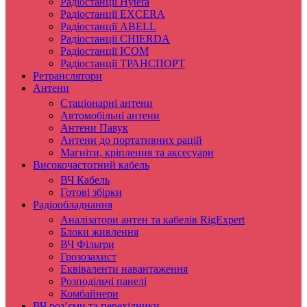
Радіостанції Hytera
Радіостанції EXCERA
Радіостанції ABELL
Радіостанції CHIERDA
Радіостанції ICOM
Радіостанції ТРАНСПОРТ
Ретранслятори
Антени
Стаціонарні антени
Автомобільні антени
Антени Павук
Антени до портативних рацій
Магніти, кріплення та аксесуари
Високочастотний кабель
ВЧ Кабель
Готові збірки
Радіообладнання
Аналізатори антен та кабелів RigExpert
Блоки живлення
ВЧ Фільтри
Грозозахист
Еквіваленти навантаження
Розподільчі панелі
Комбайнери
ВЧ роз’єми та перехідники