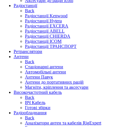
Аксесуари до рацій Icom
Радіостанції
Back
Радіостанції Kenwood
Радіостанції Hytera
Радіостанції EXCERA
Радіостанції ABELL
Радіостанції CHIERDA
Радіостанції ICOM
Радіостанції ТРАНСПОРТ
Ретранслятори
Антени
Back
Стаціонарні антени
Автомобільні антени
Антени Павук
Антени до портативних рацій
Магніти, кріплення та аксесуари
Високочастотний кабель
Back
ВЧ Кабель
Готові збірки
Радіообладнання
Back
Аналізатори антен та кабелів RigExpert