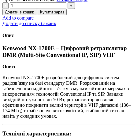
Kenwood
NXR-
Додати в кошик
Купити зараз
1700E
Add to compare
ретранслятор
Додати до списку бажань
у
стандарті
Опис
DMR,
Multi-
Kenwood NX-1700E – Цифровий ретранслятор
Site
DMR (Multi-Site Conventional IP, SIP) VHF
Conventional
IP,
SIP,
Опис:
VHF
діапазону
Kenwood NX-1700E розроблений для цифрових систем
136-
радіозв’язку на базі стандарту DMR. Розрахований на
174
забезпечення надійного зв’язку в мультисайтових мережах з
мГц,
використанням технологій Conventional IP та SIP. Завдяки
50W
вихідній потужності до 50 Вт, ретранслятор дозволяє
кількість
ефективно покривати великі території в VHF діапазоні (136–
174 МГц) та забезпечує високоякісний, стабільний сигнал
навіть у складних умовах.
Технічні характеристики: