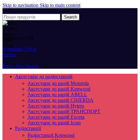
Skip to navigation
Skip to main content
Search
Підтримка 24/7
0
товарів
0,00
₴
Меню
Вхід / Реєстрація
Аксесуари до радіостанцій
Аксесуари до рацій Motorola
Аксесуари до рацій Kenwood
Аксесуари до рацій ABELL
Аксесуари до рацій CHIERDA
Аксесуари до рацій Hytera
Аксесуари до рацій ТРАНСПОРТ
Аксесуари до рацій Excera
Аксесуари до рацій Icom
Радіостанції
Радіостанції Kenwood