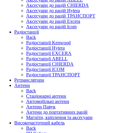
Аксесуари до рацій CHIERDA
Аксесуари до рацій Hytera
Аксесуари до рацій ТРАНСПОРТ
Аксесуари до рацій Excera
Аксесуари до рацій Icom
Радіостанції
Back
Радіостанції Kenwood
Радіостанції Hytera
Радіостанції EXCERA
Радіостанції ABELL
Радіостанції CHIERDA
Радіостанції ICOM
Радіостанції ТРАНСПОРТ
Ретранслятори
Антени
Back
Стаціонарні антени
Автомобільні антени
Антени Павук
Антени до портативних рацій
Магніти, кріплення та аксесуари
Високочастотний кабель
Back