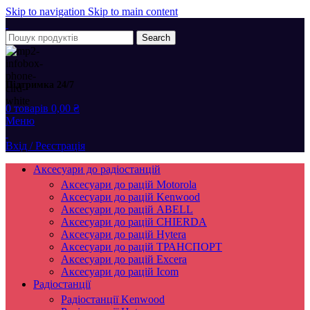
Skip to navigation
Skip to main content
Search
Підтримка 24/7
0
товарів
0,00
₴
Меню
Вхід / Реєстрація
Аксесуари до радіостанцій
Аксесуари до рацій Motorola
Аксесуари до рацій Kenwood
Аксесуари до рацій ABELL
Аксесуари до рацій CHIERDA
Аксесуари до рацій Hytera
Аксесуари до рацій ТРАНСПОРТ
Аксесуари до рацій Excera
Аксесуари до рацій Icom
Радіостанції
Радіостанції Kenwood