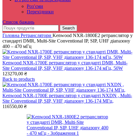
Роз’єми
Перехідники
Список бажань
Search
Головна
Ретранслятори
Kenwood NXR-1800E2 ретранслятор у
стандарті DMR, Multi-Site Conventional IP, SIP, UHF діапазону
400 – 470 мГц
Kenwood NXR-1700E ретранслятор у стандарті DMR, Multi-
Site Conventional IP, SIP, VHF діапазону 136-174 мГц, 50W
123270,00
₴
Back to products
Kenwood NXR-1700E ретранслятор у стандарті NXDN , Multi-
Site Conventional IP, SIP, VHF діапазону 136-174 МГц,
116550,00
₴