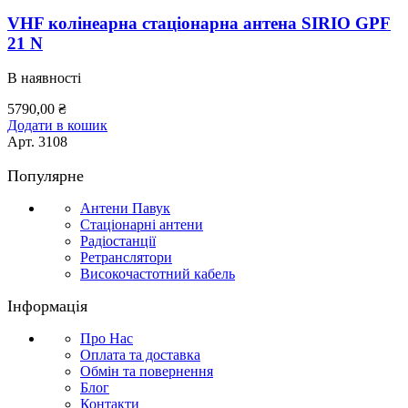
VHF колінеарна стаціонарна антена SIRIO GPF
21 N
В наявності
5790,00
₴
Додати в кошик
Арт.
3108
Популярне
Антени Павук
Стаціонарні антени
Радіостанції
Ретранслятори
Високочастотний кабель
Інформація
Про Нас
Оплата та доставка
Обмін та повернення
Блог
Контакти