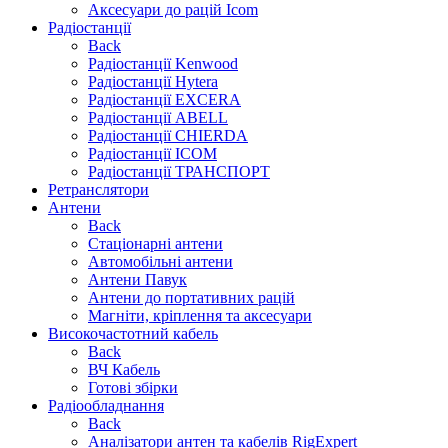
Аксесуари до рацій Icom
Радіостанції
Back
Радіостанції Kenwood
Радіостанції Hytera
Радіостанції EXCERA
Радіостанції ABELL
Радіостанції CHIERDA
Радіостанції ICOM
Радіостанції ТРАНСПОРТ
Ретранслятори
Антени
Back
Стаціонарні антени
Автомобільні антени
Антени Павук
Антени до портативних рацій
Магніти, кріплення та аксесуари
Високочастотний кабель
Back
ВЧ Кабель
Готові збірки
Радіообладнання
Back
Аналізатори антен та кабелів RigExpert