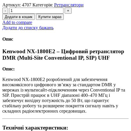
Артикул:
4707
Категорія:
Ретранслятори
Kenwood
NXR-
Додати в кошик
Купити зараз
1800E2
Add to compare
ретранслятор
Додати до списку бажань
у
стандарті
Опис
DMR,
Multi-
Kenwood NX-1800E2 – Цифровий ретранслятор
Site
DMR (Multi-Site Conventional IP, SIP) UHF
Conventional
IP,
SIP,
Опис:
UHF
діапазону
Kenwood NX-1800E2 розроблений для забезпечення
400
високоякісного цифрового зв’язку за стандартом DMR у
-
мережах із мультисайт-підключенням через Conventional IP та
470
SIP. Пристрій працює в UHF діапазоні 400–470 МГц і
мГц
забезпечує вихідну потужність до 50 Вт, що гарантує
кількість
стабільну роботу та розширене покриття сигналу навіть у
складних радіоелектронних середовищах.
Технічні характеристики: