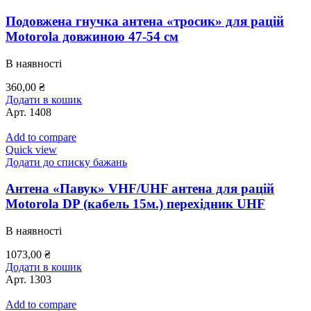
Подовжена гнучка антена «тросик» для рацій
Motorola довжиною 47-54 см
В наявності
360,00
₴
Додати в кошик
Арт.
1408
Add to compare
Quick view
Додати до списку бажань
Антена «Павук» VHF/UHF антена для рацій
Motorola DP (кабель 15м.) перехідник UHF
В наявності
1073,00
₴
Додати в кошик
Арт.
1303
Add to compare