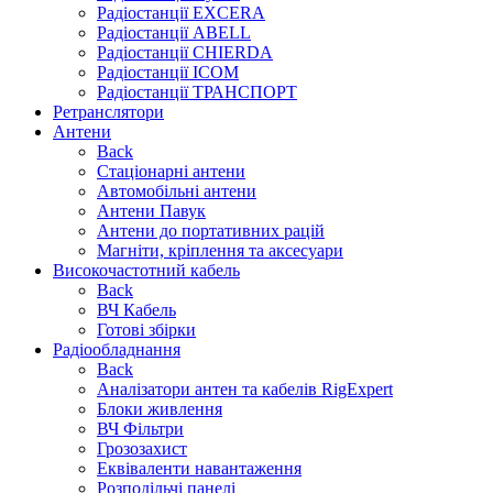
Радіостанції EXCERA
Радіостанції ABELL
Радіостанції CHIERDA
Радіостанції ICOM
Радіостанції ТРАНСПОРТ
Ретранслятори
Антени
Back
Стаціонарні антени
Автомобільні антени
Антени Павук
Антени до портативних рацій
Магніти, кріплення та аксесуари
Високочастотний кабель
Back
ВЧ Кабель
Готові збірки
Радіообладнання
Back
Аналізатори антен та кабелів RigExpert
Блоки живлення
ВЧ Фільтри
Грозозахист
Еквіваленти навантаження
Розподільчі панелі