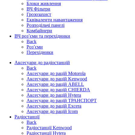
Блоки живлення
ВЧ Фільтри
Грозозахист
Еквіваленти навантаження
Розподільчі панелі
Комбайнери
ВЧ роз’єми та перехідники
Back
Роз’єми
Перехідники
Аксесуари до радіостанцій
Back
Аксесуари до рацій Motorola
Аксесуари до рацій Kenwood
Аксесуари до рацій ABELL
Аксесуари до рацій CHIERDA
Аксесуари до рацій Hytera
Аксесуари до рацій ТРАНСПОРТ
Аксесуари до рацій Excera
Аксесуари до рацій Icom
Радіостанції
Back
Радіостанції Kenwood
Радіостанції Hytera