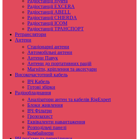
Радіостанції Hytera
Радіостанції EXCERA
Радіостанції ABELL
Радіостанції CHIERDA
Радіостанції ICOM
Радіостанції ТРАНСПОРТ
Ретранслятори
Антени
Стаціонарні антени
Автомобільні антени
Антени Павук
Антени до портативних рацій
Магніти, кріплення та аксесуари
Високочастотний кабель
ВЧ Кабель
Готові збірки
Радіообладнання
Аналізатори антен та кабелів RigExpert
Блоки живлення
ВЧ Фільтри
Грозозахист
Еквіваленти навантаження
Розподільчі панелі
Комбайнери
ВЧ роз’єми та перехідники