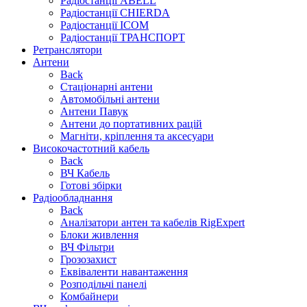
Радіостанції ABELL
Радіостанції CHIERDA
Радіостанції ICOM
Радіостанції ТРАНСПОРТ
Ретранслятори
Антени
Back
Стаціонарні антени
Автомобільні антени
Антени Павук
Антени до портативних рацій
Магніти, кріплення та аксесуари
Високочастотний кабель
Back
ВЧ Кабель
Готові збірки
Радіообладнання
Back
Аналізатори антен та кабелів RigExpert
Блоки живлення
ВЧ Фільтри
Грозозахист
Еквіваленти навантаження
Розподільчі панелі
Комбайнери