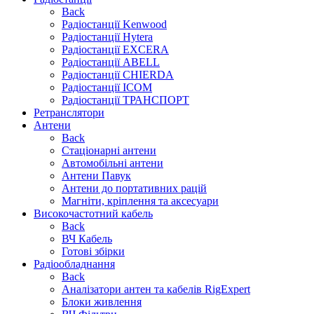
Back
Радіостанції Kenwood
Радіостанції Hytera
Радіостанції EXCERA
Радіостанції ABELL
Радіостанції CHIERDA
Радіостанції ICOM
Радіостанції ТРАНСПОРТ
Ретранслятори
Антени
Back
Стаціонарні антени
Автомобільні антени
Антени Павук
Антени до портативних рацій
Магніти, кріплення та аксесуари
Високочастотний кабель
Back
ВЧ Кабель
Готові збірки
Радіообладнання
Back
Аналізатори антен та кабелів RigExpert
Блоки живлення