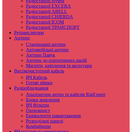
Радіостанції Hytera
Радіостанції EXCERA
Радіостанції ABELL
Радіостанції CHIERDA
Радіостанції ICOM
Радіостанції ТРАНСПОРТ
Ретранслятори
Антени
Стаціонарні антени
Автомобільні антени
Антени Павук
Антени до портативних рацій
Магніти, кріплення та аксесуари
Високочастотний кабель
ВЧ Кабель
Готові збірки
Радіообладнання
Аналізатори антен та кабелів RigExpert
Блоки живлення
ВЧ Фільтри
Грозозахист
Еквіваленти навантаження
Розподільчі панелі
Комбайнери
ВЧ роз’єми та перехідники