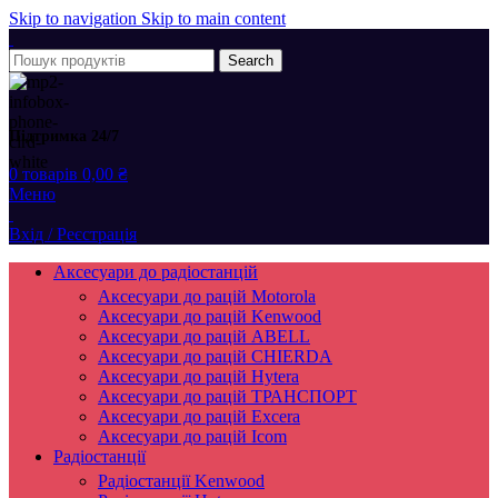
Skip to navigation
Skip to main content
Search
Підтримка 24/7
0
товарів
0,00
₴
Меню
Вхід / Реєстрація
Аксесуари до радіостанцій
Аксесуари до рацій Motorola
Аксесуари до рацій Kenwood
Аксесуари до рацій ABELL
Аксесуари до рацій CHIERDA
Аксесуари до рацій Hytera
Аксесуари до рацій ТРАНСПОРТ
Аксесуари до рацій Excera
Аксесуари до рацій Icom
Радіостанції
Радіостанції Kenwood