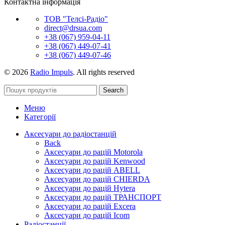
Контактна інформація
ТОВ "Телсі-Радіо"
direct@drsua.com
+38 (067) 959-04-11
+38 (067) 449-07-41
+38 (067) 449-07-46
© 2026
Radio Impuls
. All rights reserved
Search
Меню
Категорії
Аксесуари до радіостанцій
Back
Аксесуари до рацій Motorola
Аксесуари до рацій Kenwood
Аксесуари до рацій ABELL
Аксесуари до рацій CHIERDA
Аксесуари до рацій Hytera
Аксесуари до рацій ТРАНСПОРТ
Аксесуари до рацій Excera
Аксесуари до рацій Icom
Радіостанції