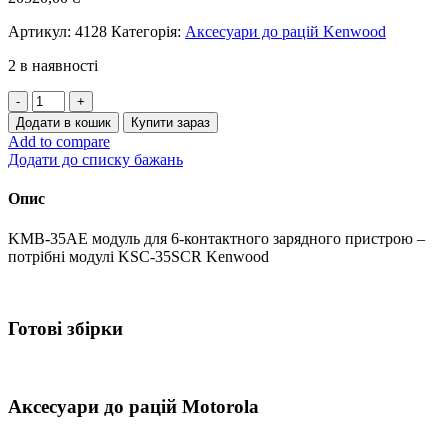
Артикул:
4128
Категорія:
Аксесуари до рацій Kenwood
2 в наявності
KMB-
35АЕ
Додати в кошик
Купити зараз
модуль
Add to compare
для
Додати до списку бажань
6-
контактного
Опис
зарядного
пристрою
KMB-35АЕ модуль для 6-контактного зарядного пристрою –
-
потрібні модулі KSC-35SCR Kenwood
потрібні
модулі
KSC-
35SCR
Готові збірки
Kenwood
кількість
Аксесуари до рацій Motorola