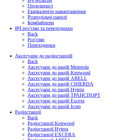
ВЧ Фільтри
Грозозахист
Еквіваленти навантаження
Розподільчі панелі
Комбайнери
ВЧ роз’єми та перехідники
Back
Роз’єми
Перехідники
Аксесуари до радіостанцій
Back
Аксесуари до рацій Motorola
Аксесуари до рацій Kenwood
Аксесуари до рацій ABELL
Аксесуари до рацій CHIERDA
Аксесуари до рацій Hytera
Аксесуари до рацій ТРАНСПОРТ
Аксесуари до рацій Excera
Аксесуари до рацій Icom
Радіостанції
Back
Радіостанції Kenwood
Радіостанції Hytera
Радіостанції EXCERA