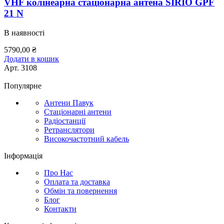
VHF колінеарна стаціонарна антена SIRIO GPF
21 N
В наявності
5790,00
₴
Додати в кошик
Арт.
3108
Популярне
Антени Павук
Стаціонарні антени
Радіостанції
Ретранслятори
Високочастотний кабель
Інформація
Про Нас
Оплата та доставка
Обмін та повернення
Блог
Контакти