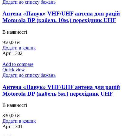
Додати до списку бажань
Антена «Павук» VHF/UHF антена для рацій
Motorola DP (кабель 10м.) перехідник UHF
В наявності
950,00
₴
Додати в кошик
Арт.
1302
Add to compare
Quick view
Додати до списку бажань
Антена «Павук» VHF/UHF антена для рацій
Motorola DP (кабель 5м.) перехідник UHF
В наявності
830,00
₴
Додати в кошик
Арт.
1301