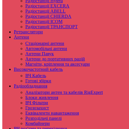
Радіостанції Hytera
Радіостанції EXCERA
Радіостанції ABELL
Радіостанції CHIERDA
Радіостанції ICOM
Радіостанції ТРАНСПОРТ
Ретранслятори
Антени
Стаціонарні антени
Автомобільні антени
Антени Павук
Антени до портативних рацій
Магніти, кріплення та аксесуари
Високочастотний кабель
ВЧ Кабель
Готові збірки
Радіообладнання
Аналізатори антен та кабелів RigExpert
Блоки живлення
ВЧ Фільтри
Грозозахист
Еквіваленти навантаження
Розподільчі панелі
Комбайнери
ВЧ роз’єми та перехідники