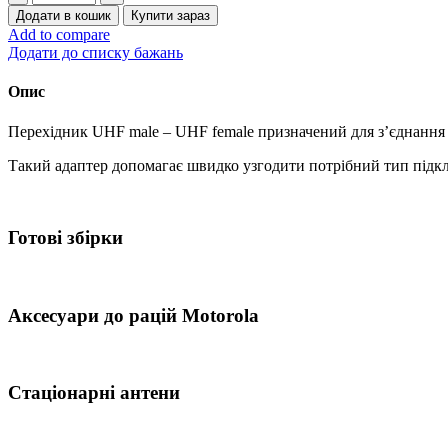
UHF
Додати в кошик
Купити зараз
male
Add to compare
-
Додати до списку бажань
UHF
female
Опис
кількість
Перехідник UHF male – UHF female призначений для з’єднання р
Такий адаптер допомагає швидко узгодити потрібний тип підклю
Готові збірки
Аксесуари до рацій Motorola
Стаціонарні антени