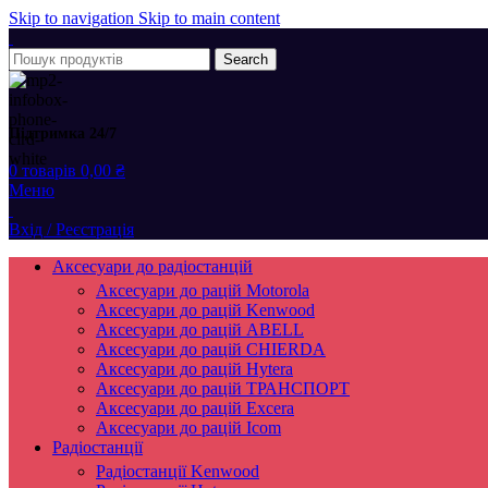
Skip to navigation
Skip to main content
Search
Підтримка 24/7
0
товарів
0,00
₴
Меню
Вхід / Реєстрація
Аксесуари до радіостанцій
Аксесуари до рацій Motorola
Аксесуари до рацій Kenwood
Аксесуари до рацій ABELL
Аксесуари до рацій CHIERDA
Аксесуари до рацій Hytera
Аксесуари до рацій ТРАНСПОРТ
Аксесуари до рацій Excera
Аксесуари до рацій Icom
Радіостанції
Радіостанції Kenwood