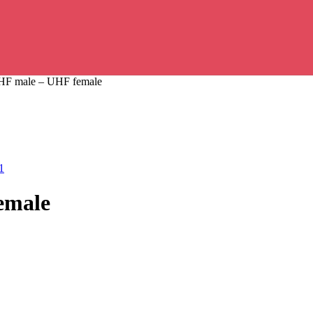
F male – UHF female
emale