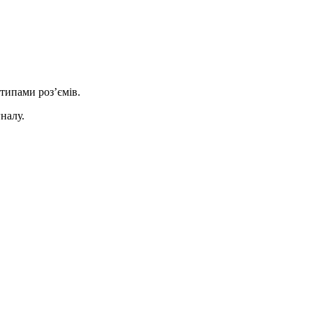
типами роз’ємів.
налу.