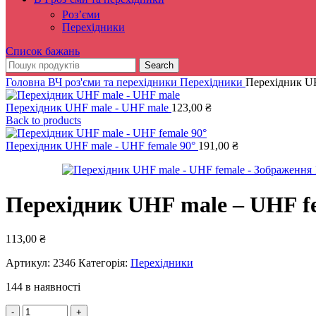
Роз’єми
Перехідники
Список бажань
Search
Головна
ВЧ роз'єми та перехідники
Перехідники
Перехідник UH
Перехідник UHF male - UHF male
123,00
₴
Back to products
Перехідник UHF male - UHF female 90°
191,00
₴
Перехідник UHF male – UHF f
113,00
₴
Артикул:
2346
Категорія:
Перехідники
144 в наявності
Перехідник