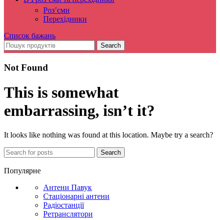
Роз’єми
Перехідники
Список бажань
Search
Not Found
This is somewhat
embarrassing, isn’t it?
It looks like nothing was found at this location. Maybe try a search?
Search
Популярне
Антени Павук
Стаціонарні антени
Радіостанції
Ретранслятори