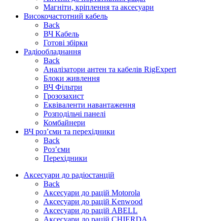
Магніти, кріплення та аксесуари
Високочастотний кабель
Back
ВЧ Кабель
Готові збірки
Радіообладнання
Back
Аналізатори антен та кабелів RigExpert
Блоки живлення
ВЧ Фільтри
Грозозахист
Еквіваленти навантаження
Розподільчі панелі
Комбайнери
ВЧ роз’єми та перехідники
Back
Роз’єми
Перехідники
Аксесуари до радіостанцій
Back
Аксесуари до рацій Motorola
Аксесуари до рацій Kenwood
Аксесуари до рацій ABELL
Аксесуари до рацій CHIERDA