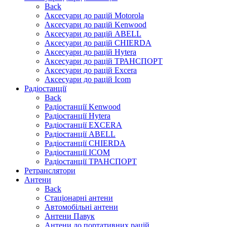
Back
Аксесуари до рацій Motorola
Аксесуари до рацій Kenwood
Аксесуари до рацій ABELL
Аксесуари до рацій CHIERDA
Аксесуари до рацій Hytera
Аксесуари до рацій ТРАНСПОРТ
Аксесуари до рацій Excera
Аксесуари до рацій Icom
Радіостанції
Back
Радіостанції Kenwood
Радіостанції Hytera
Радіостанції EXCERA
Радіостанції ABELL
Радіостанції CHIERDA
Радіостанції ICOM
Радіостанції ТРАНСПОРТ
Ретранслятори
Антени
Back
Стаціонарні антени
Автомобільні антени
Антени Павук
Антени до портативних рацій