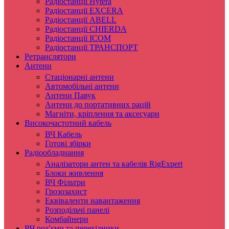
Радіостанції Hytera
Радіостанції EXCERA
Радіостанції ABELL
Радіостанції CHIERDA
Радіостанції ICOM
Радіостанції ТРАНСПОРТ
Ретранслятори
Антени
Стаціонарні антени
Автомобільні антени
Антени Павук
Антени до портативних рацій
Магніти, кріплення та аксесуари
Високочастотний кабель
ВЧ Кабель
Готові збірки
Радіообладнання
Аналізатори антен та кабелів RigExpert
Блоки живлення
ВЧ Фільтри
Грозозахист
Еквіваленти навантаження
Розподільчі панелі
Комбайнери
ВЧ роз’єми та перехідники