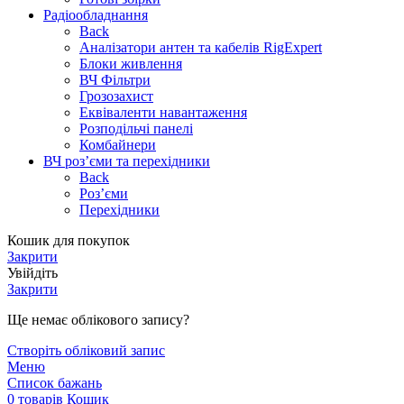
Радіообладнання
Back
Аналізатори антен та кабелів RigExpert
Блоки живлення
ВЧ Фільтри
Грозозахист
Еквіваленти навантаження
Розподільчі панелі
Комбайнери
ВЧ роз’єми та перехідники
Back
Роз’єми
Перехідники
Кошик для покупок
Закрити
Увійдіть
Закрити
Ще немає облікового запису?
Створіть обліковий запис
Меню
Список бажань
0
товарів
Кошик