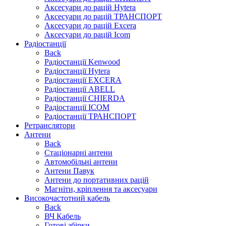
Аксесуари до рацій Hytera
Аксесуари до рацій ТРАНСПОРТ
Аксесуари до рацій Excera
Аксесуари до рацій Icom
Радіостанції
Back
Радіостанції Kenwood
Радіостанції Hytera
Радіостанції EXCERA
Радіостанції ABELL
Радіостанції CHIERDA
Радіостанції ICOM
Радіостанції ТРАНСПОРТ
Ретранслятори
Антени
Back
Стаціонарні антени
Автомобільні антени
Антени Павук
Антени до портативних рацій
Магніти, кріплення та аксесуари
Високочастотний кабель
Back
ВЧ Кабель
Готові збірки