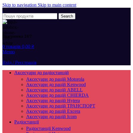
Skip to navigation
Skip to main content
Search
Підтримка 24/7
0
товарів
0,00
₴
Меню
Вхід / Реєстрація
Аксесуари до радіостанцій
Аксесуари до рацій Motorola
Аксесуари до рацій Kenwood
Аксесуари до рацій ABELL
Аксесуари до рацій CHIERDA
Аксесуари до рацій Hytera
Аксесуари до рацій ТРАНСПОРТ
Аксесуари до рацій Excera
Аксесуари до рацій Icom
Радіостанції
Радіостанції Kenwood